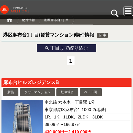
物件情報
港区麻布台1丁目
港区麻布台1丁目(賃貸マンション)物件情報
6
件
丁目まで絞り込む
1
麻布台ヒルズレジデンスB
新築
タワーマンション
駐車場有
ペット可
南北線 六本木一丁目駅 1分
東京都港区麻布台1-1000-2(地番)
1R、1K、1LDK、2LDK、3LDK
38.06㎡〜166.97㎡
430,000円〜2,410,000円