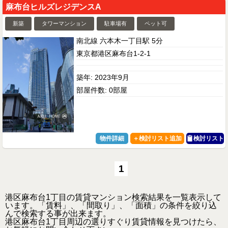
麻布台ヒルズレジデンスA
新築
タワーマンション
駐車場有
ペット可
南北線 六本木一丁目駅 5分
東京都港区麻布台1-2-1
築年: 2023年9月
部屋件数: 0部屋
物件詳細
検討リスト
1
港区麻布台1丁目の賃貸マンション検索結果を一覧表示して
います。「賃料」、「間取り」、「面積」の条件を絞り込
んで検索する事が出来ます。
港区麻布台1丁目周辺の選りすぐり賃貸情報を見つけたら、