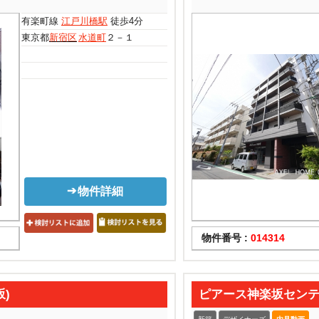
有楽町線
江戸川橋駅
徒歩4分
東京都
新宿区
水道町
２－１
物件詳細
物件番号 :
014314
坂)
ピアース神楽坂セン