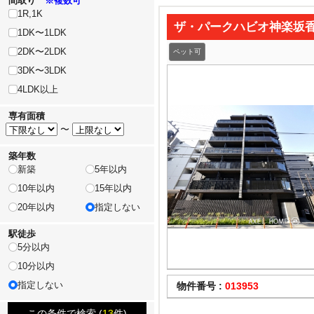
間取り
※複数可
1R,1K
ザ・パークハビオ神楽坂
1DK〜1LDK
2DK〜2LDK
ペット可
3DK〜3LDK
4LDK以上
専有面積
〜
築年数
新築
5年以内
10年以内
15年以内
20年以内
指定しない
駅徒歩
5分以内
10分以内
指定しない
物件番号 :
013953
この条件で検索 (
13
件)