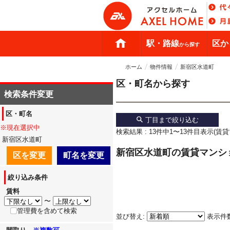
駅・路線
区か
から探す
ホーム
物件情報
新宿区水道町
区・町名から探す
検索条件変更
区・町名
丁目まで絞り込む
※現在選択中
検索結果 : 13件中1〜13件目表示(賃
新宿区水道町
新宿区水道町の賃貸マンシ
区を変更
町名を変更
絞り込み条件
賃料
〜
管理費を含めて検索
並び替え:
表示件