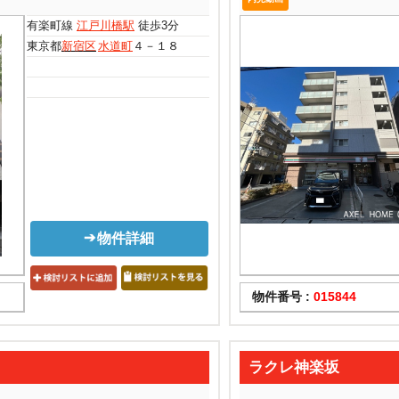
有楽町線
江戸川橋駅
徒歩3分
東京都
新宿区
水道町
４－１８
物件詳細
物件番号 :
015844
ラクレ神楽坂