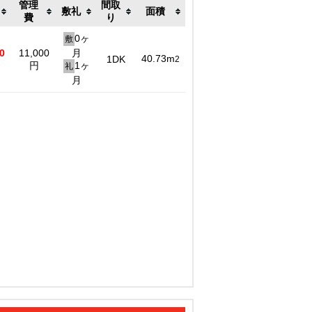
管理
間取
敷礼
面積
費
り
0ヶ
敷
0
11,000
月
40.73m
1DK
2
円
1ヶ
礼
月