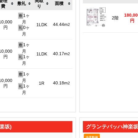
管理
間取
敷礼
面積
費
り
180,00
1ヶ
敷
2階
円
10,000
月
44.44m
1LDK
2
円
0ヶ
礼
月
1ヶ
敷
10,000
月
40.17m
1LDK
2
円
1ヶ
礼
月
1ヶ
敷
10,000
月
40.18m
1R
2
円
1ヶ
礼
月
楽坂)
グランテバッハ神楽
内見動画