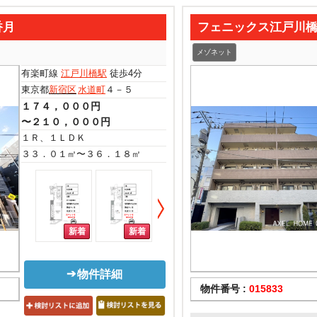
香月
フェニックス江戸川
メゾネット
有楽町線
江戸川橋駅
徒歩4分
東京都
新宿区
水道町
４－５
１７４，０００円
〜２１０，０００円
１Ｒ、１ＬＤＫ
３３．０１㎡〜３６．１８㎡
物件詳細
物件番号 :
015833