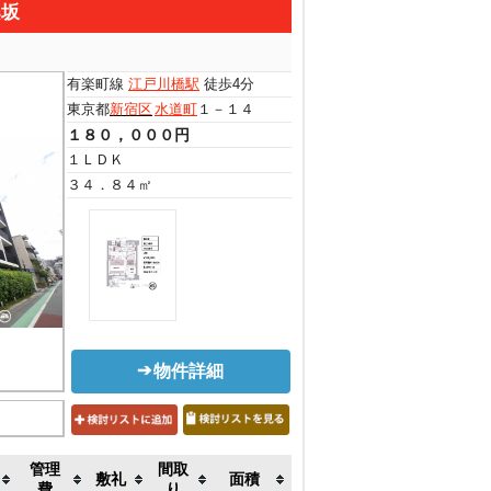
楽坂
有楽町線
江戸川橋駅
徒歩4分
東京都
新宿区
水道町
１－１４
１８０，０００円
１ＬＤＫ
３４．８４㎡
物件詳細
管理
間取
敷礼
面積
費
り