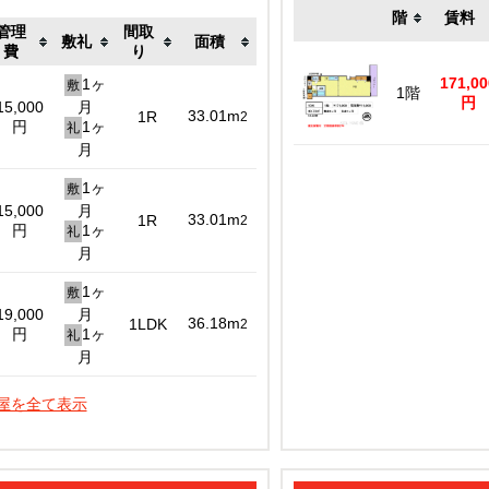
階
賃料
管理
間取
敷礼
面積
費
り
171,00
1ヶ
敷
1階
円
15,000
月
33.01m
1R
2
円
1ヶ
礼
月
1ヶ
敷
15,000
月
33.01m
1R
2
円
1ヶ
礼
月
1ヶ
敷
19,000
月
36.18m
1LDK
2
円
1ヶ
礼
月
屋を全て表示