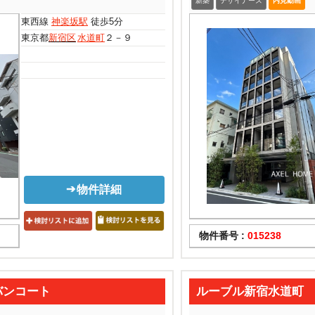
新築
デザイナーズ
内見動画
東西線
神楽坂駅
徒歩5分
東京都
新宿区
水道町
２－９
物件詳細
物件番号 :
015238
バンコート
ルーブル新宿水道町