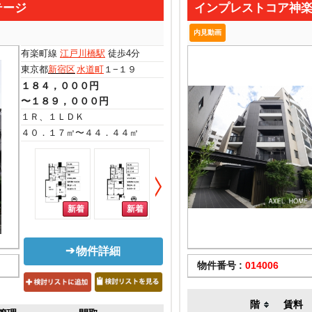
テージ
インプレストコア神
内見動画
有楽町線
江戸川橋駅
徒歩4分
東京都
新宿区
水道町
１−１９
１８４，０００円
〜１８９，０００円
１Ｒ、１ＬＤＫ
４０．１７㎡〜４４．４４㎡
物件詳細
物件番号 :
014006
階
賃料