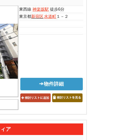
東西線
神楽坂駅
徒歩6分
東京都
新宿区
水道町
１－２
物件詳細
ティア