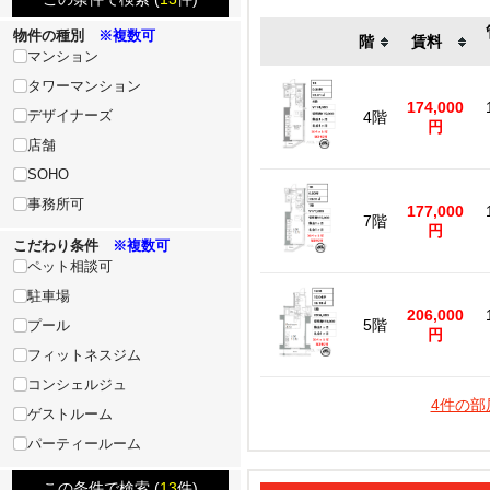
物件の種別
※複数可
階
賃料
マンション
タワーマンション
174,000
デザイナーズ
4階
円
店舗
SOHO
事務所可
177,000
7階
円
こだわり条件
※複数可
ペット相談可
駐車場
206,000
5階
プール
円
フィットネスジム
コンシェルジュ
4件の部
ゲストルーム
パーティールーム
この条件で検索 (
13
件)