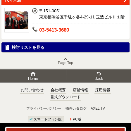
代々木店
〒151-0051
東京都渋谷区千駄ヶ谷4-29-11 玉造ビルⅡ１階
03-5413-3680
検討リストを見る
Page Top
Home
Back
お問い合わせ
会社概要
店舗情報
採用情報
書式ダウンロード
プライバシーポリシー
物件カタログ
AXEL TV
スマートフォン版
PC版