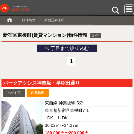
物件情報
新宿区東榎町
新宿区東榎町(賃貸マンション)物件情報
3
件
丁目まで絞り込む
1
パークアクシス神楽坂・早稲田通り
ペット可
内見動画
東西線 神楽坂駅 5分
東京都新宿区東榎町7-1
1DK、1LDK
30.02㎡〜34.37㎡
180,000円〜200,000円