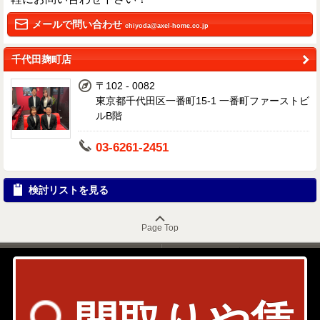
メールで問い合わせ
chiyoda@axel-home.co.jp
千代田麹町店
〒102 - 0082
東京都千代田区一番町15-1 一番町ファーストビ
ルB階
03-6261-2451
検討リストを見る
Page Top
Home
Back
お問い合わせ
会社概要
店舗情報
採用情報
書式ダウンロード