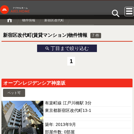
物件情報
新宿区改代町
新宿区改代町(賃貸マンション)物件情報
7
件
丁目まで絞り込む
1
オープンレジデンシア神楽坂
ペット可
有楽町線 江戸川橋駅 3分
東京都新宿区改代町13-1
築年: 2013年9月
部屋件数: 0部屋