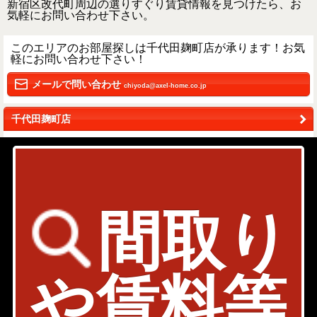
新宿区改代町周辺の選りすぐり賃貸情報を見つけたら、お
気軽にお問い合わせ下さい。
このエリアのお部屋探しは千代田麹町店が承ります！お気
軽にお問い合わせ下さい！
メールで問い合わせ
chiyoda@axel-home.co.jp
千代田麹町店
〒102 - 0082
東京都千代田区一番町15-1 一番町ファーストビ
ルB階
03-6261-2451
間取り
検討リストを見る
や賃料等
Page Top