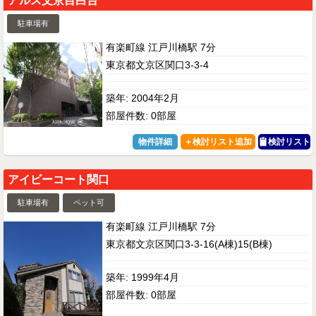
アルス文京目白台
駐車場有
有楽町線 江戸川橋駅 7分
東京都文京区関口3-3-4
築年: 2004年2月
部屋件数: 0部屋
物件詳細
検討リスト
アイビーコート関口
駐車場有
ペット可
有楽町線 江戸川橋駅 7分
東京都文京区関口3-3-16(A棟)15(B棟)
築年: 1999年4月
部屋件数: 0部屋