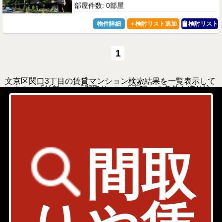
部屋件数: 0部屋
物件詳細
検討リスト
1
文京区関口3丁目の賃貸マンション検索結果を一覧表示して
います。「賃料」、「間取り」、「面積」の条件を絞り込
んで検索する事が出来ます。
文京区関口3丁目周辺の選りすぐり賃貸情報を見つけたら、
お気軽にお問い合わせ下さい。
このエリアのお部屋探しは千代田麹町店が承ります！お気
軽にお問い合わせ下さい！
間取
メールで問い合わせ
chiyoda@axel-home.co.jp
千代田麹町店
〒102 - 0082
東京都千代田区一番町15-1 一番町ファーストビ