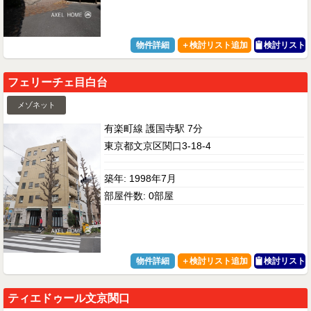
物件詳細
検討リスト
フェリーチェ目白台
メゾネット
有楽町線 護国寺駅 7分
東京都文京区関口3-18-4
築年: 1998年7月
部屋件数: 0部屋
物件詳細
検討リスト
ティエドゥール文京関口