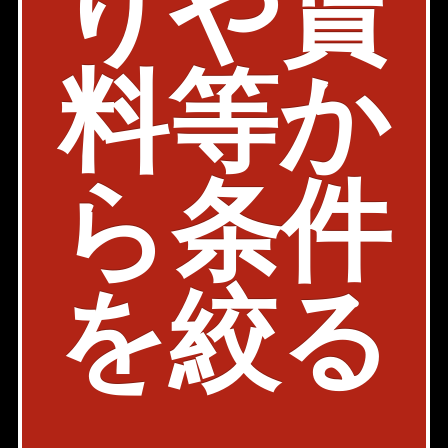
りや賃
ルB階
03-6261-2451
料等か
検討リストを見る
Page Top
ら
条件
Home
Back
お問い合わせ
会社概要
店舗情報
採用情報
書式ダウンロード
を絞る
プライバシーポリシー
物件カタログ
AXEL TV
スマートフォン版
PC版
Copyright © AXEL HOME
All rights reserved.