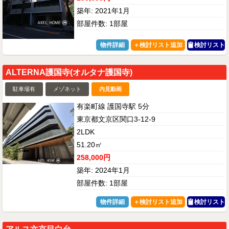
築年: 2021年1月
部屋件数: 1部屋
物件詳細
検討リスト
ALTERNA護国寺(オルタナ護国寺)
駐車場有
メゾネット
内見動画
有楽町線 護国寺駅 5分
東京都文京区関口3-12-9
2LDK
51.20㎡
258,000円
築年: 2024年1月
部屋件数: 1部屋
物件詳細
検討リスト