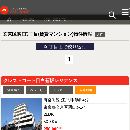
物件情報
文京区関口3丁目
文京区関口3丁目(賃貸マンション)物件情報
9
件
丁目まで絞り込む
1
クレストコート目白新坂レジデンス
駐車場有
ペット可
メゾネット
内見動画
有楽町線 江戸川橋駅 4分
東京都文京区関口3-1-4
2LDK
50.38㎡
250,000円