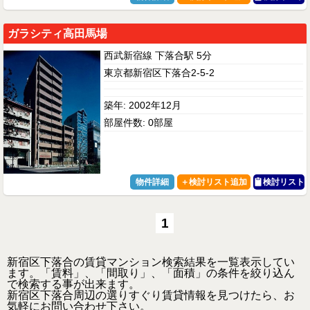
ガラシティ高田馬場
西武新宿線 下落合駅 5分
東京都新宿区下落合2-5-2
築年: 2002年12月
部屋件数: 0部屋
物件詳細
検討リスト
1
新宿区下落合の賃貸マンション検索結果を一覧表示してい
ます。「賃料」、「間取り」、「面積」の条件を絞り込ん
で検索する事が出来ます。
新宿区下落合周辺の選りすぐり賃貸情報を見つけたら、お
気軽にお問い合わせ下さい。