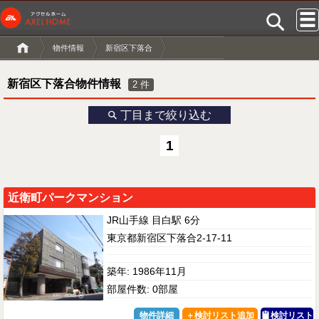
物件情報
新宿区下落合
新宿区下落合物件情報
2
件
丁目まで絞り込む
1
近衛町パークマンション
JR山手線 目白駅 6分
東京都新宿区下落合2-17-11
築年: 1986年11月
部屋件数: 0部屋
物件詳細
検討リスト