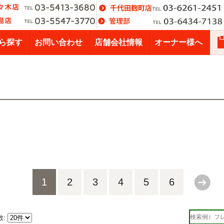
ら探す
お問い合わせ
店舗会社情報
オーナー様へ
1
2
3
4
5
6
数: