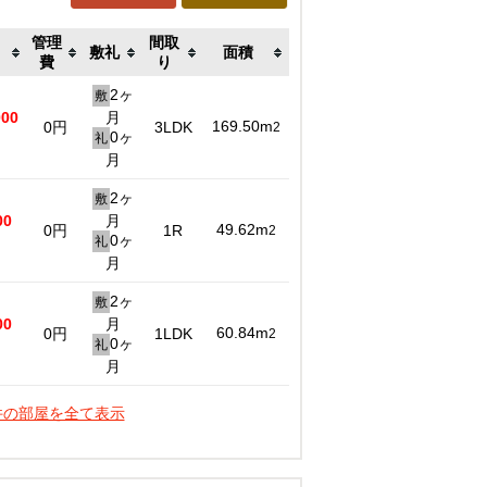
管理
間取
敷礼
面積
費
り
2ヶ
敷
000
月
169.50m
0円
3LDK
2
0ヶ
礼
月
2ヶ
敷
00
月
49.62m
0円
1R
2
0ヶ
礼
月
2ヶ
敷
00
月
60.84m
0円
1LDK
2
0ヶ
礼
月
件の部屋を全て表示