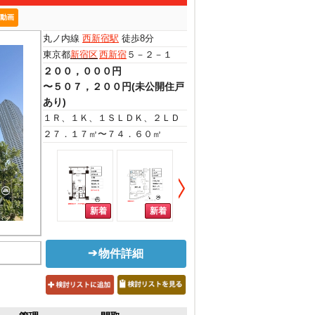
動画
丸ノ内線
西新宿駅
徒歩8分
東京都
新宿区
西新宿
５－２－１
２００，０００円
〜５０７，２００円(未公開住戸
あり)
１Ｒ、１Ｋ、１ＳＬＤＫ、２ＬＤＫ
２７．１７㎡〜７４．６０㎡
物件詳細