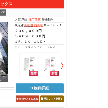
ネックス
ト可
大江戸線
都庁前駅
徒歩5分
東京都
新宿区
西新宿
６－１８－１
２３９，０００円
〜４６９，０００円
１Ｒ、１Ｋ、１ＬＤＫ
３０．６０㎡〜７０．０４㎡
物件詳細