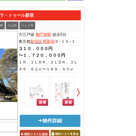
ラ・トゥール新宿
HO
ジム付
ペット可
大江戸線
都庁前駅
徒歩5分
東京都
新宿区
西新宿
６−１５−１
３１０，０００円
〜１，７２０，０００円
１Ｒ、１ＬＤＫ、２ＬＤＫ、３ＬＤＫ
４９．６２㎡〜１６９．５０㎡
物件詳細