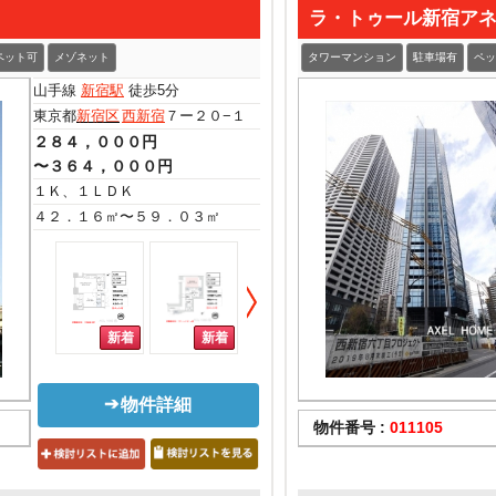
ラ・トゥール新宿ア
ペット可
メゾネット
タワーマンション
駐車場有
ペッ
山手線
新宿駅
徒歩5分
東京都
新宿区
西新宿
７ー２０−１
２８４，０００円
〜３６４，０００円
１Ｋ、１ＬＤＫ
４２．１６㎡〜５９．０３㎡
物件詳細
物件番号 :
011105