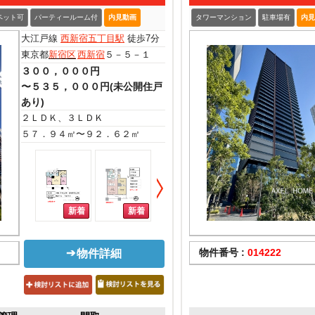
ペット可
パーティールーム付
内見動画
タワーマンション
駐車場有
内見
大江戸線
西新宿五丁目駅
徒歩7分
東京都
新宿区
西新宿
５－５－１
３００，０００円
〜５３５，０００円(未公開住戸
あり)
２ＬＤＫ、３ＬＤＫ
５７．９４㎡〜９２．６２㎡
物件番号 :
014222
物件詳細