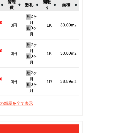
管理
間取
敷礼
面積
費
り
2ヶ
敷
00
月
30.60m
0円
1K
2
0ヶ
礼
月
2ヶ
敷
00
月
30.80m
0円
1K
2
0ヶ
礼
月
2ヶ
敷
00
月
38.59m
0円
1R
2
0ヶ
礼
月
件の部屋を全て表示