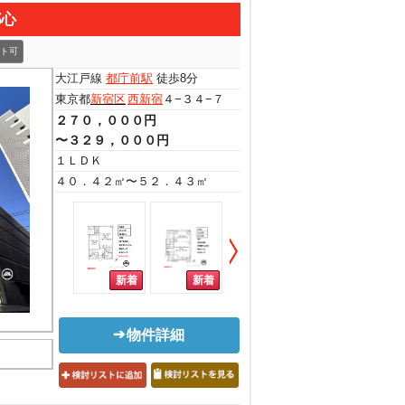
都心
ト可
大江戸線
都庁前駅
徒歩8分
東京都
新宿区
西新宿
４−３４−７
２７０，０００円
〜３２９，０００円
１ＬＤＫ
４０．４２㎡〜５２．４３㎡
物件詳細