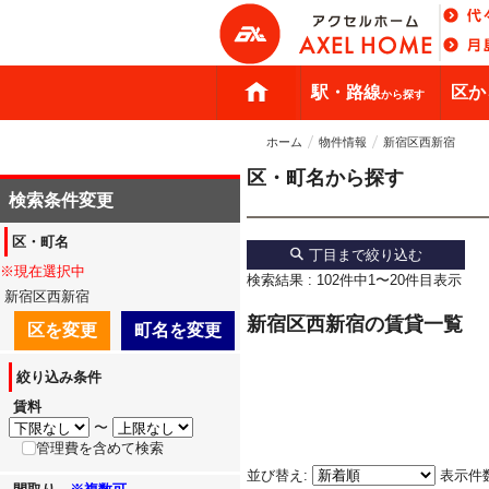
駅・路線
区か
から探す
ホーム
物件情報
新宿区西新宿
区・町名から探す
検索条件変更
区・町名
丁目まで絞り込む
※現在選択中
検索結果 : 102件中1〜20件目表示
新宿区西新宿
新宿区西新宿の賃貸一覧
区を変更
町名を変更
絞り込み条件
賃料
〜
管理費を含めて検索
並び替え:
表示件