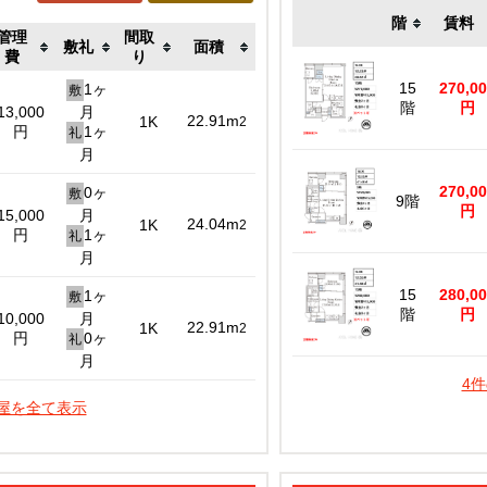
階
賃料
管理
間取
敷礼
面積
費
り
15
270,0
1ヶ
敷
階
円
13,000
月
22.91m
1K
2
円
1ヶ
礼
月
270,0
0ヶ
敷
9階
円
15,000
月
24.04m
1K
2
円
1ヶ
礼
月
15
280,0
1ヶ
敷
階
円
10,000
月
22.91m
1K
2
円
0ヶ
礼
月
4
屋を全て表示