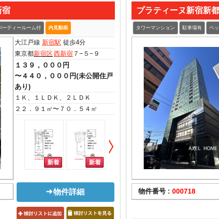
新宿
プラティーヌ新宿新
パーティールーム付
内見動画
タワーマンション
駐車場有
ペッ
大江戸線
新宿駅
徒歩4分
東京都
新宿区
西新宿
７−５−９
１３９，０００円
〜４４０，０００円(未公開住戸
あり)
１Ｋ、１ＬＤＫ、２ＬＤＫ
２２．９１㎡〜７０．５４㎡
物件番号 :
000718
物件詳細