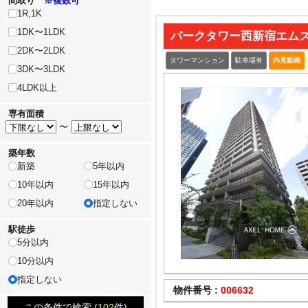
間取り
※複数可
1R,1K
1DK〜1LDK
パークタワー西新宿エム
2DK〜2LDK
タワーマンション
駐車場有
内見動画
3DK〜3LDK
4LDK以上
専有面積
〜
築年数
新築
5年以内
10年以内
15年以内
20年以内
指定しない
駅徒歩
5分以内
10分以内
指定しない
物件番号 :
006632
この条件で検索 (
102
件)