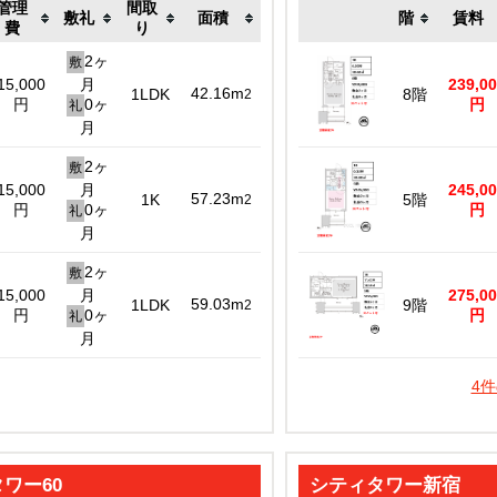
管理
間取
敷礼
面積
階
賃料
費
り
2ヶ
敷
15,000
月
239,0
42.16m
1LDK
8階
2
円
0ヶ
円
礼
月
2ヶ
敷
15,000
月
245,0
57.23m
1K
5階
2
円
0ヶ
円
礼
月
2ヶ
敷
15,000
月
275,0
59.03m
1LDK
9階
2
円
0ヶ
円
礼
月
4
ワー60
シティタワー新宿