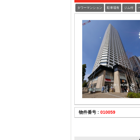
タワーマンション
駐車場有
ジム付
物件番号 :
010059