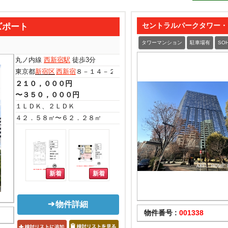
ズポート
セントラルパークタワー・
タワーマンション
駐車場有
SO
丸ノ内線
西新宿駅
徒歩3分
東京都
新宿区
西新宿
８－１４－２７
２１０，０００円
〜３５０，０００円
１ＬＤＫ、２ＬＤＫ
４２．５８㎡〜６２．２８㎡
物件詳細
物件番号 :
001338