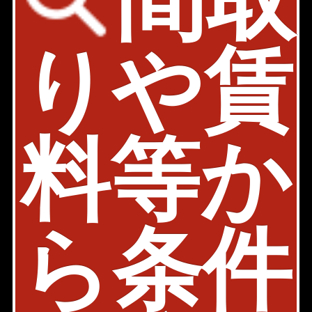
たら、お気軽にお問い合わせ下さい。
このエリアのお部屋探しは月島店が承ります！お気軽にお
りや賃
問い合わせ下さい！
メールで問い合わせ
tsukishima@axel-home.co.jp
月島店
〒104-0052
料等か
東京都中央区月島1-16-8
03-5547-3770
検討リストを見る
ら
条件
Page Top
Home
Back