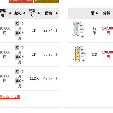
管理
間取
敷礼
面積
階
賃料
費
り
1ヶ
敷
10,000
月
12
147,0
22.74m
1K
2
円
0ヶ
階
円
礼
月
1ヶ
敷
10,000
月
190,0
35.28m
1K
2階
2
円
0ヶ
円
礼
月
1ヶ
敷
10,000
月
42.97m
1LDK
2
円
0ヶ
礼
月
屋を全て表示