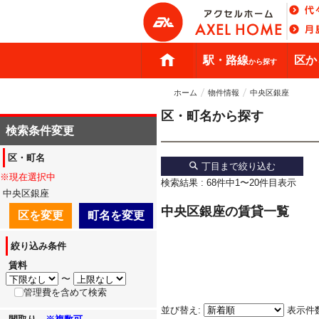
駅・路線
区か
から探す
ホーム
物件情報
中央区銀座
区・町名から探す
検索条件変更
区・町名
丁目まで絞り込む
※現在選択中
検索結果 : 68件中1〜20件目表示
中央区銀座
中央区銀座の賃貸一覧
区を変更
町名を変更
絞り込み条件
賃料
〜
管理費を含めて検索
並び替え:
表示件