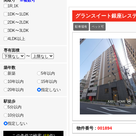
間取り
※複数可
1R,1K
1DK〜1LDK
グランスイート銀座レス
2DK〜2LDK
駐車場有
ペット可
3DK〜3LDK
4LDK以上
専有面積
〜
築年数
新築
5年以内
10年以内
15年以内
20年以内
指定しない
駅徒歩
5分以内
10分以内
指定しない
物件番号 :
001894
この条件で検索 (
68
件)