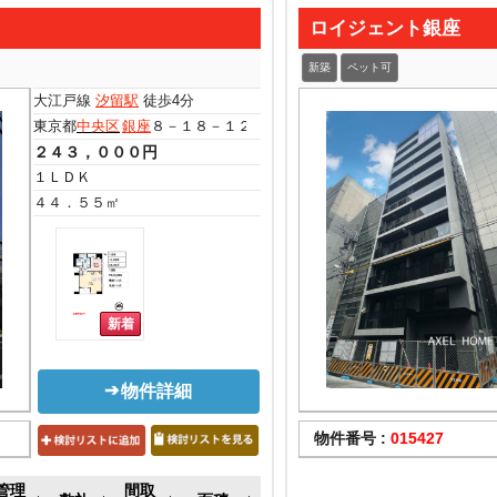
ロイジェント銀座
新築
ペット可
大江戸線
汐留駅
徒歩4分
東京都
中央区
銀座
８－１８－１２
２４３，０００円
１ＬＤＫ
４４．５５㎡
物件詳細
物件番号 :
015427
管理
間取