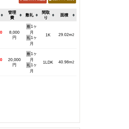
管理
間取
敷礼
面積
費
り
1ヶ
敷
00
8,000
月
29.02m
1K
2
円
1ヶ
礼
月
1ヶ
敷
00
20,000
月
40.98m
1LDK
2
円
1ヶ
礼
月