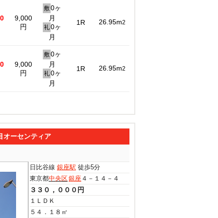
0ヶ
敷
00
9,000
月
26.95m
1R
2
円
0ヶ
礼
月
0ヶ
敷
00
9,000
月
26.95m
1R
2
円
0ヶ
礼
月
目オーセンティア
日比谷線
銀座駅
徒歩5分
東京都
中央区
銀座
４－１４－４
３３０，０００円
１ＬＤＫ
５４．１８㎡