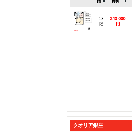
階
賃料
13
243,000
階
円
クオリア銀座