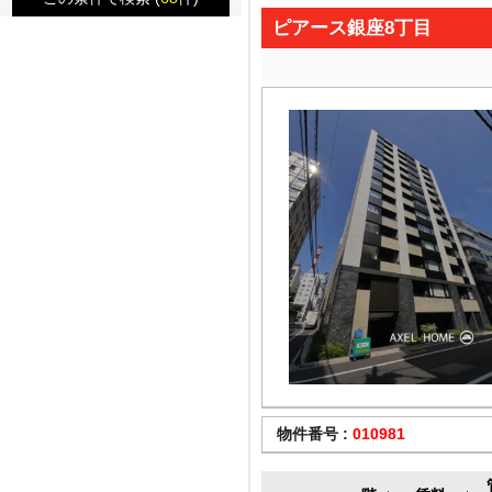
ピアース銀座8丁目
物件番号 :
010981