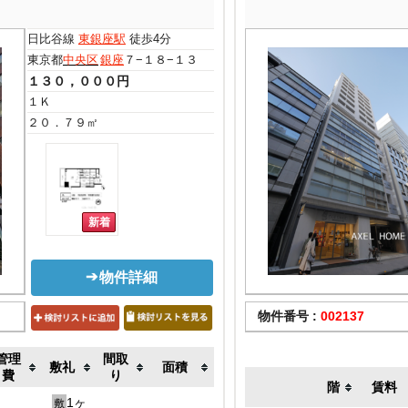
日比谷線
東銀座駅
徒歩4分
東京都
中央区
銀座
７−１８−１３
１３０，０００円
１Ｋ
２０．７９㎡
物件詳細
物件番号 :
002137
管理
間取
敷礼
面積
費
り
階
賃料
1ヶ
敷