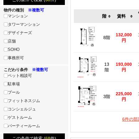
物件の種別
※複数可
マンション
階
賃料
タワーマンション
デザイナーズ
132,000
8階
円
店舗
SOHO
事務所可
13
193,000
こだわり条件
※複数可
階
円
ペット相談可
駐車場
プール
225,000
3階
円
フィットネスジム
コンシェルジュ
ゲストルーム
6件の部
パーティールーム
この条件で検索 (
68
件)