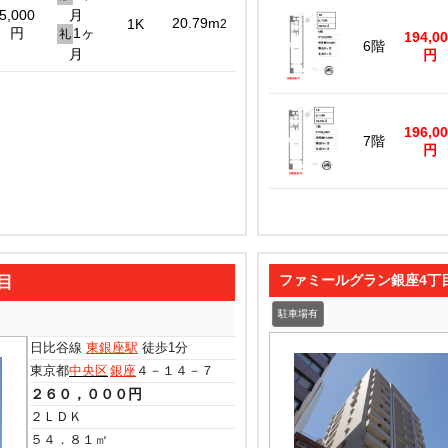
5,000
月
20.79m
1K
2
円
1ヶ
礼
194,0
6階
月
円
196,0
7階
円
目
ファミールグラン銀座4丁
駐車場有
日比谷線
東銀座駅
徒歩1分
東京都
中央区
銀座
４－１４－７
２６０，０００円
２ＬＤＫ
５４．８１㎡