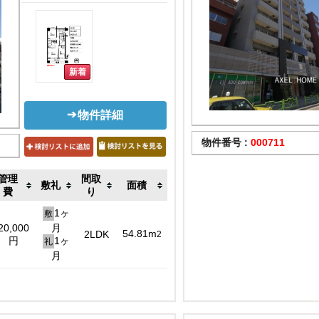
物件詳細
物件番号 :
000711
管理
間取
敷礼
面積
費
り
1ヶ
敷
20,000
月
54.81m
2LDK
2
円
1ヶ
礼
月