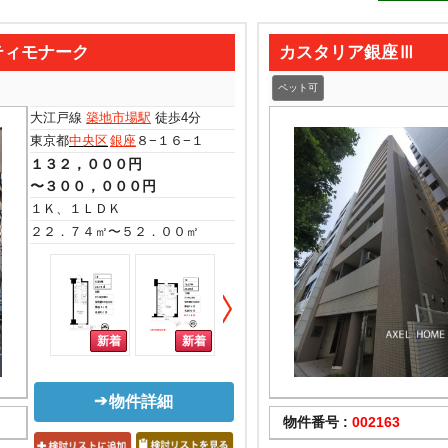
ティモナーク
カスタリア銀座Ⅲ
ペット可
大江戸線
築地市場駅
徒歩4分
東京都
中央区
銀座
８−１６−１
１３２，０００円
〜３００，０００円
１Ｋ、１ＬＤＫ
２２．７４㎡〜５２．００㎡
物件詳細
物件番号 :
002163