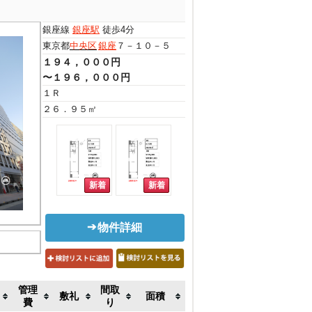
銀座線
銀座駅
徒歩4分
東京都
中央区
銀座
７－１０－５
１９４，０００円
〜１９６，０００円
１Ｒ
２６．９５㎡
物件詳細
管理
間取
敷礼
面積
費
り