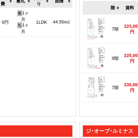
敷礼
面積
費
り
階
賃料
1ヶ
敷
月
44.55m
0円
1LDK
2
1ヶ
礼
223,00
7階
月
円
225,00
9階
円
235,00
7階
円
ジ･オーブ･ルミナス