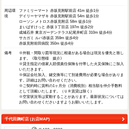
周辺環
ファミリーマート 赤坂見附駅前店 41m 徒歩1分
境
デイリーヤマザキ 赤坂見附駅前店 54m 徒歩1分
ローソン メトロス赤坂見附店 58m 徒歩1分
まいばすけっと 赤坂３丁目店 197m 徒歩2分
成城石井 東京ガーデンテラス紀尾井町店 310m 徒歩4分
サカガミ ルパ赤坂店 359m 徒歩4分
赤坂見附前田病院 350m 徒歩4分
備考
※外観・間取り図等現況に相違がある場合は現況を優先と致し
ます。《取引態様 媒介》
※貸主指定の借家人賠償責任保険を付帯した火災保険にご加入
いただきます。
※保証会社加入、鍵交換等にて別途費用が必要な場合がありま
す。詳細はお問い合わせください。
※ご契約時に賃料の1ヶ月分（消費税別）相当額を仲介手数料
として頂戴いたします。（ＵＲ賃貸は除く）
※空室状況等は変動することがあります。最新状況については
お問い合わせくださいますようお願いいたします。
千代田麹町店 (お店MAP)