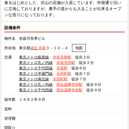
食をはじめとした、沢山の店舗が入居しています。外堀通り沿い
に立地しておりますが、裏手の道からも入ることが出来るオープ
ンな造りになっております。
設備条件
物件名
赤坂月世界ビル
所在地
東京都
港区
赤坂
３－１０－４
地図
交通
東京メトロ銀座線
赤坂見附駅
徒歩２分
東京メトロ丸ノ内線
赤坂見附駅
徒歩２分
東京メトロ千代田線
赤坂駅
徒歩６分
東京メトロ半蔵門線
永田町駅
徒歩７分
東京メトロ南北線
永田町駅
徒歩７分
東京メトロ丸ノ内線
国会議事堂前駅
徒歩９分
東京メトロ千代田線
国会議事堂前駅
徒歩９分
築年数
１９８２年９月
賃料
管理費
間取り