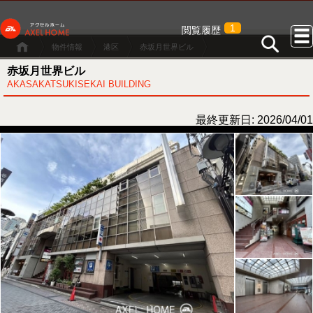
1
閲覧履歴
物件情報
港区
赤坂月世界ビル
赤坂月世界ビル
AKASAKATSUKISEKAI BUILDING
最終更新日: 2026/04/01