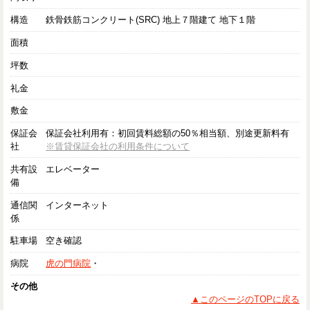
構造
鉄骨鉄筋コンクリート(SRC) 地上７階建て 地下１階
面積
坪数
礼金
敷金
保証会
保証会社利用有：初回賃料総額の50％相当額、別途更新料有
社
※賃貸保証会社の利用条件について
共有設
エレベーター
備
通信関
インターネット
係
駐車場
空き確認
病院
虎の門病院
・
その他
▲このページのTOPに戻る