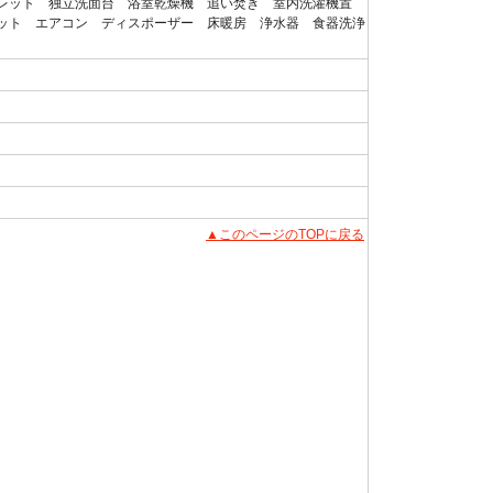
レット 独立洗面台 浴室乾燥機 追い焚き 室内洗濯機置
ット エアコン ディスポーザー 床暖房 浄水器 食器洗浄
▲このページのTOPに戻る