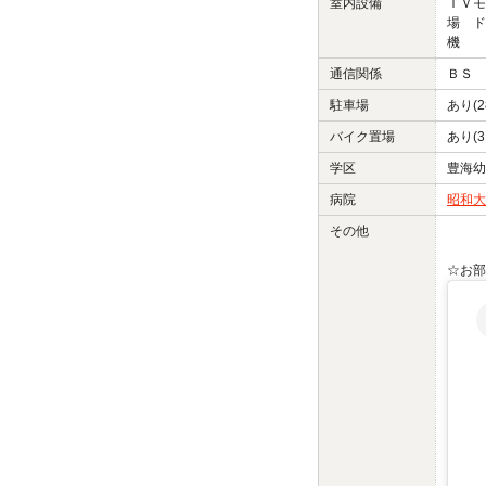
室内設備
ＴＶモ
場 ド
機
通信関係
ＢＳ 
駐車場
あり(2
バイク置場
あり(3
学区
豊海幼
病院
昭和大
その他
☆お部