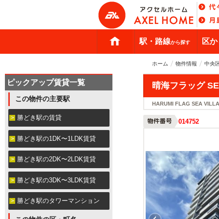
駅・路線
区か
から探す
ホーム
物件情報
中央
ピックアップ賃貸一覧
晴海フラッグ SEA
この物件の主要駅
HARUMI FLAG SEA VILL
勝どき駅の賃貸
014752
勝どき駅の1DK〜1LDK賃貸
勝どき駅の2DK〜2LDK賃貸
勝どき駅の3DK〜3LDK賃貸
勝どき駅のタワーマンション