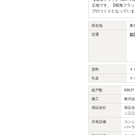
立地です。【晴海フラッグ S
プのつくりとなっていま
所在地
東
交通
都
賃料
４
礼金
０
総戸数
686
施工
株式会
保証会社
保証会
※賃貸
共有設備
コン
バーラ