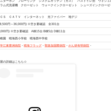
ニターホン フローリング システムキッチン（ガス） バストイレ別 ウォシュ
ラム式洗濯機 クローゼット ウォークインクローゼット シューズインクローゼ
ＣＳ ＣＡＴＶ インターネット 光ファイバー 地デジ
8,500円～36,000円) ※空き要確認 全301台
,000円) ※空き要確認 A棟15台 B棟5台 D棟11台
稚園 晴海西小学校 晴海西中学校
学江東豊洲病院
・
晴海フラッグ
・
聖路加国際病院
・
がん研有明病院
・
屋の詳細はこちら☆