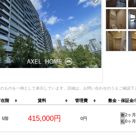
内のものを一例として表示しています。詳細は、お問い合わせのうえご確認下
所在階
賃料
管理費
敷金・保証金/
2ヶ月
敷
415,000円
5階
0円
0ヶ月
礼