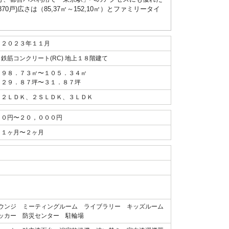
370戸)広さは（85,37㎡～152,10㎡）とファミリータイ
２０２３年１１月
鉄筋コンクリート(RC) 地上１８階建て
９８．７３㎡〜１０５．３４㎡
２９．８７坪〜３１．８７坪
２ＬＤＫ、２ＳＬＤＫ、３ＬＤＫ
０円〜２０，０００円
１ヶ月〜２ヶ月
ラウンジ ミーティングルーム ライブラリー キッズルーム
ッカー 防災センター 駐輪場