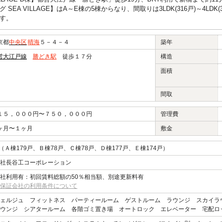
EA VILLAGE】はA～E棟の5棟からなり、間取りは3LDK(316戸)～4LDK(
す。
京都
中央区
晴海
５－４－４
築年
営大江戸線
勝どき駅
徒歩１７分
構造
面積
間取
１５，０００円〜７５０，０００円
管理費
ヶ月〜１ヶ月
敷金
戸（Ａ棟179戸、Ｂ棟78戸、Ｃ棟78戸、Ｄ棟177戸、Ｅ棟174戸）
社長谷工コーポレーション
社利用有：初回賃料総額の50％相当額、別途更新料有
保証会社の利用条件について
シェルジュ フィットネス パーティールーム ゲストルーム ラウンジ スカイ
ウンジ シアタールーム 各階ゴミ置き場 オートロック エレベーター 宅配ロ