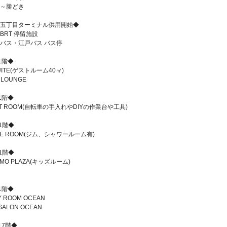
～勝どき
五丁目ターミナル供用開始◆
BRT 停留施設
バス・江戸バス バス停
1階◆
UITE(ゲストルーム40㎡)
 LOUNGE
1階◆
FT ROOM(自転車の手入れやDIYの作業台や工具)
1階◆
IVE ROOM(ジム、シャワールーム有)
1階◆
MO PLAZA(キッズルーム)
1階◆
Y ROOM OCEAN
 SALON OCEAN
17階◆