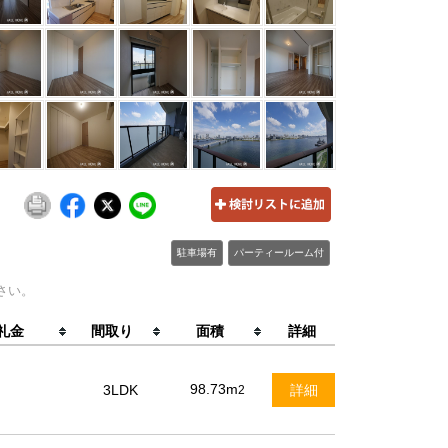
駐車場有
パーティールーム付
さい。
礼金
間取り
面積
詳細
98.73m
3LDK
詳細
2