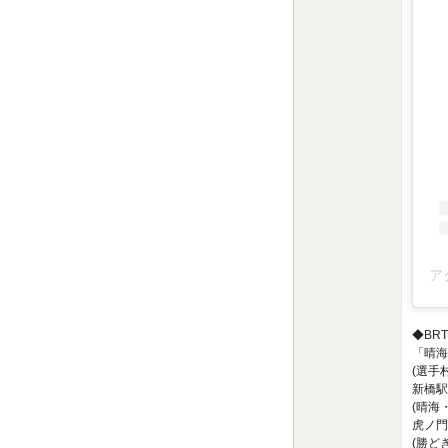
◆BR
「晴海
(選手
新橋駅
(晴海
虎ノ門
(勝ど