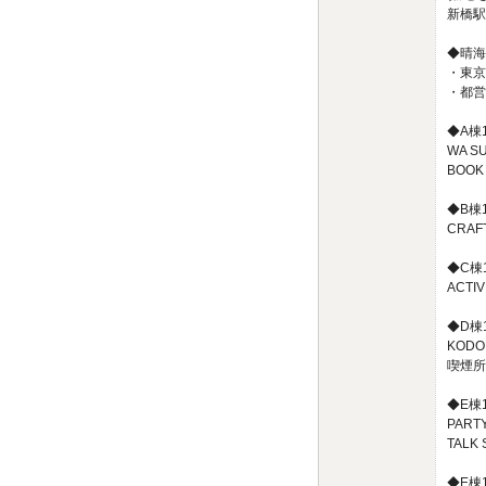
新橋駅
◆晴海
・東京
・都営
◆A棟
WA S
BOOK
◆B棟
CRA
◆C棟
ACT
◆D棟
KODO
喫煙所
◆E棟
PART
TALK
◆E棟