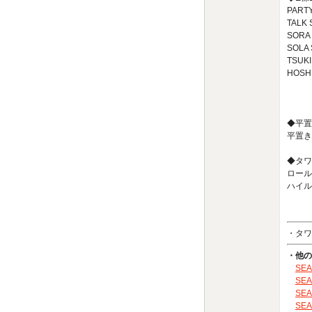
PART
TALK
SORA
SOLA
TSUK
HOSH
◆平置
平置き駐
◆タワ
ロールー
ハイルー
・タワ
・他の
SEA
SEA
SEA
SEA