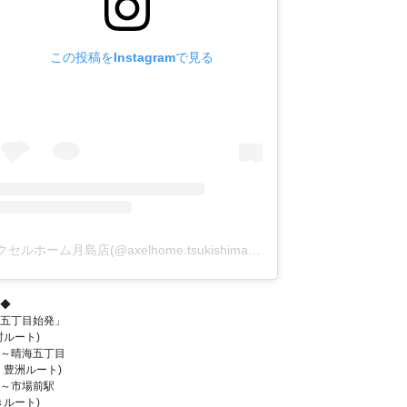
この投稿をInstagramで見る
アクセルホーム月島店(@axelhome.tsukishima)がシェアした投稿
T◆
五丁目始発」
村ルート)
～晴海五丁目
・豊洲ルート)
～市場前駅
きルート)