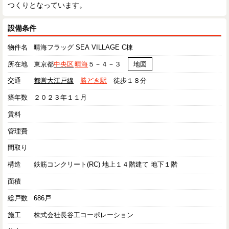
つくりとなっています。
設備条件
物件名
晴海フラッグ SEA VILLAGE C棟
所在地
東京都
中央区
晴海
５－４－３
地図
交通
都営大江戸線
勝どき駅
徒歩１８分
築年数
２０２３年１１月
賃料
管理費
間取り
構造
鉄筋コンクリート(RC) 地上１４階建て 地下１階
面積
総戸数
686戸
施工
株式会社長谷工コーポレーション