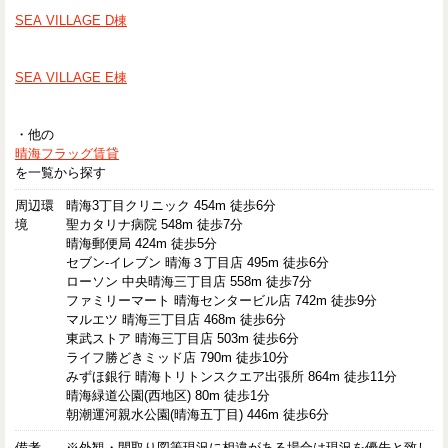
SEA VILLAGE D棟
SEA VILLAGE E棟
・他の
晴海フラッグ賃貸
を一覧から探す
周辺環
晴海3丁目クリニック 454m 徒歩6分
境
聖カタリナ病院 548m 徒歩7分
晴海郵便局 424m 徒歩5分
セブン-イレブン 晴海３丁目店 495m 徒歩6分
ローソン 中央晴海三丁目店 558m 徒歩7分
ファミリーマート 晴海センタービル店 742m 徒歩9分
マルエツ 晴海三丁目店 468m 徒歩6分
東武ストア 晴海三丁目店 503m 徒歩6分
ライフ勝どきミッド店 790m 徒歩10分
みずほ銀行 晴海トリトンスクエア出張所 864m 徒歩11分
晴海緑道公園(西地区) 80m 徒歩1分
朝潮運河親水公園(晴海五丁目) 446m 徒歩6分
備考
※外観・間取り図等現況に相違がある場合は現況を優先と致し