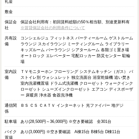
礼金
敷金
保証会
保証会社利用有：初回賃料総額の50％相当額、別途更新料有
社
※賃貸保証会社の利用条件について
共有設
コンシェルジュ フィットネス パーティールーム ゲストルーム
備
ラウンジ スカイラウンジ ミーティングルーム ライブラリー
キッズルーム バーラウンジ シアタールーム 各階ゴミ置き場
オートロック エレベーター 宅配ロッカー 防災センター 駐輪
場
室内設
ＴＶモニターホン フローリング システムキッチン（ガス） バ
備
ストイレ別 ウォシュレット 独立洗面台 浴室乾燥機 追い焚き
室内洗濯機置場 ドラム式洗濯機 クローゼット ウォークインク
ローゼット シューズインクローゼット エアコン ディスポーザ
ー 床暖房 浄水器 食器洗浄機
通信関
ＢＳ ＣＳ ＣＡＴＶ インターネット 光ファイバー 地デジ
係
駐車場
あり(28,500円～36,000円) ※空き要確認 全301台
バイク
あり(3,000円) ※空き要確認 A棟15台 B棟5台 D棟11台
置場