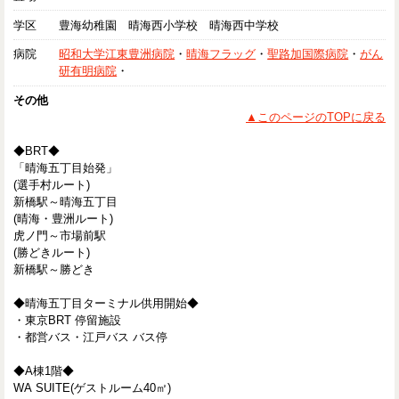
学区
豊海幼稚園 晴海西小学校 晴海西中学校
病院
昭和大学江東豊洲病院
・
晴海フラッグ
・
聖路加国際病院
・
がん
研有明病院
・
その他
▲このページのTOPに戻る
◆BRT◆
「晴海五丁目始発」
(選手村ルート)
新橋駅～晴海五丁目
(晴海・豊洲ルート)
虎ノ門～市場前駅
(勝どきルート)
新橋駅～勝どき
◆晴海五丁目ターミナル供用開始◆
・東京BRT 停留施設
・都営バス・江戸バス バス停
◆A棟1階◆
WA SUITE(ゲストルーム40㎡)