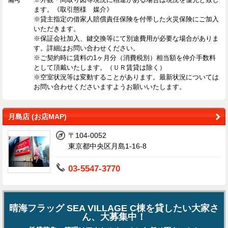
ます。《取引態様 媒介》
※貸主指定の借家人賠償責任保険を付帯した火災保険にご加入
いただきます。
※保証会社加入、鍵交換等にて別途費用が必要な場合がありま
す。詳細はお問い合わせください。
※ご契約時に賃料の1ヶ月分（消費税別）相当額を仲介手数料
として頂戴いたします。（ＵＲ賃貸は除く）
※空室状況等は変動することがあります。最新状況については
お問い合わせくださいますようお願いいたします。
月島店 (お店MAP)
〒104-0052
東京都中央区月島1-16-8
03-5547-3770
晴海フラッグ SEA VILLAGE C棟を貸したい大家さ
ん、大募集中！