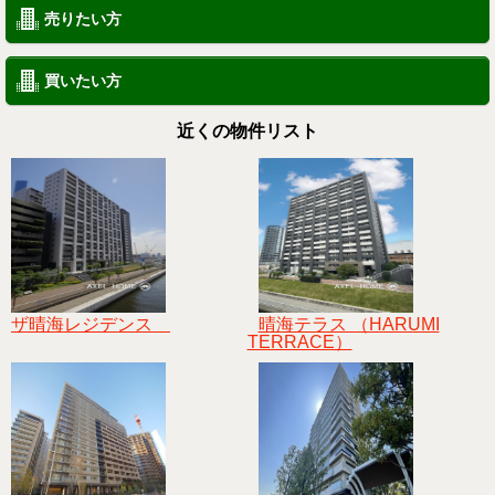
売りたい方
買いたい方
近くの物件リスト
ザ晴海レジデンス
晴海テラス （HARUMI
TERRACE）