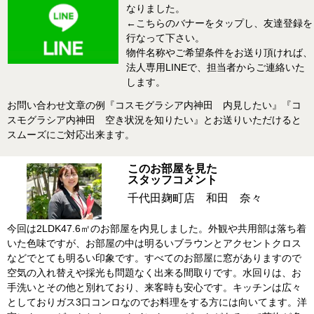
なりました。
←こちらのバナーをタップし、友達登録を
行なって下さい。
物件名称やご希望条件をお送り頂ければ、
法人専用LINEで、担当者からご連絡いた
します。
お問い合わせ文章の例『コスモグラシア内神田 内見したい』『コ
スモグラシア内神田 空き状況を知りたい』とお送りいただけると
スムーズにご対応出来ます。
このお部屋を見た
スタッフコメント
千代田麹町店 和田 奈々
今回は2LDK47.6㎡のお部屋を内見しました。外観や共用部は落ち着
いた色味ですが、お部屋の中は明るいブラウンとアクセントクロス
などでとても明るい印象です。すべてのお部屋に窓がありますので
空気の入れ替えや採光も問題なく出来る間取りです。水回りは、お
手洗いとその他と別れており、来客時も安心です。キッチンは広々
としておりガス3口コンロなのでお料理をする方には向いてます。洋