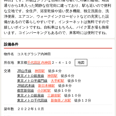
神田】です。外観はシックな色味の落ち着いた印象の建物。靖国
通りから1本入った閑静な住宅街に建っており、駅も近いので便利
な立地です。全住戸、浴室乾燥や追い焚き機能、独立洗面台、洗
浄便座、エアコン、ウォークインクローゼットなどの充実した設
備があるので暮らしやすいです。インターネットは無料ですので
嬉しいポイントですね。自転車はもちろん、バイク置き場も御座
います。コインパーキングもあるので、来客時には便利ですね。
設備条件
物件名
コスモグラシア内神田
所在地
東京都
千代田区
内神田
２－４－１０
地図
交通
JR山手線
神田駅
徒歩４分
東京メトロ銀座線
神田駅
徒歩６分
東京メトロ半蔵門線
大手町駅
徒歩５分
JR総武本線
新日本橋駅
徒歩８分
都営新宿線
小川町駅
徒歩１０分
東京メトロ銀座線
三越前駅
徒歩１０分
東京メトロ千代田線
新御茶ノ水駅
徒歩１２分
築年数
２０２２年１０月