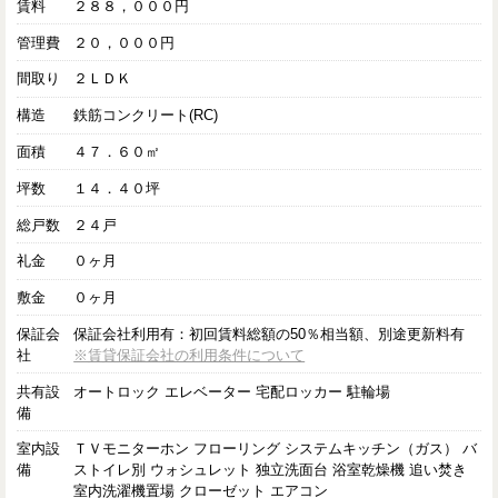
賃料
２８８，０００円
管理費
２０，０００円
間取り
２ＬＤＫ
構造
鉄筋コンクリート(RC)
面積
４７．６０㎡
坪数
１４．４０坪
総戸数
２４戸
礼金
０ヶ月
敷金
０ヶ月
保証会
保証会社利用有：初回賃料総額の50％相当額、別途更新料有
社
※賃貸保証会社の利用条件について
共有設
オートロック エレベーター 宅配ロッカー 駐輪場
備
室内設
ＴＶモニターホン フローリング システムキッチン（ガス） バ
備
ストイレ別 ウォシュレット 独立洗面台 浴室乾燥機 追い焚き
室内洗濯機置場 クローゼット エアコン