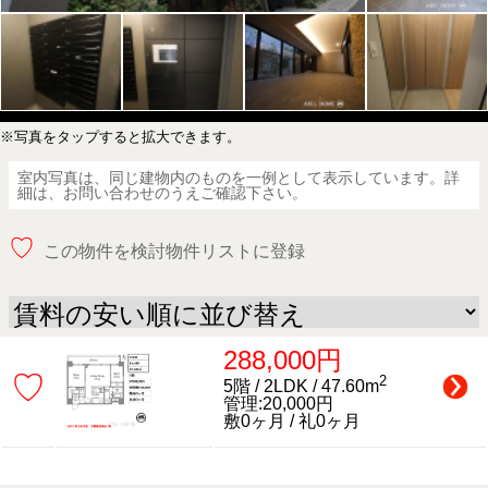
※写真をタップすると拡大できます。
室内写真は、同じ建物内のものを一例として表示しています。詳
細は、お問い合わせのうえご確認下さい。
♡
この物件を検討物件リストに登録
288,000円
♡
2
5階 / 2LDK / 47.60m
管理:20,000円
敷0ヶ月 / 礼0ヶ月