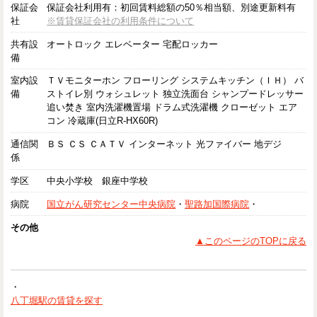
保証会
保証会社利用有：初回賃料総額の50％相当額、別途更新料有
社
※賃貸保証会社の利用条件について
共有設
オートロック エレベーター 宅配ロッカー
備
室内設
ＴＶモニターホン フローリング システムキッチン（ＩＨ） バ
備
ストイレ別 ウォシュレット 独立洗面台 シャンプードレッサー
追い焚き 室内洗濯機置場 ドラム式洗濯機 クローゼット エア
コン 冷蔵庫(日立R-HX60R)
通信関
ＢＳ ＣＳ ＣＡＴＶ インターネット 光ファイバー 地デジ
係
学区
中央小学校 銀座中学校
病院
国立がん研究センター中央病院
・
聖路加国際病院
・
その他
▲このページのTOPに戻る
・
八丁堀駅の賃貸を探す