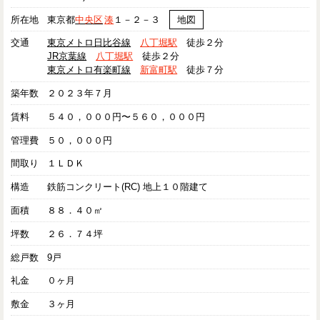
所在地
東京都
中央区
湊
１－２－３
地図
交通
東京メトロ日比谷線
八丁堀駅
徒歩２分
JR京葉線
八丁堀駅
徒歩２分
東京メトロ有楽町線
新富町駅
徒歩７分
築年数
２０２３年７月
賃料
５４０，０００円〜５６０，０００円
管理費
５０，０００円
間取り
１ＬＤＫ
構造
鉄筋コンクリート(RC) 地上１０階建て
面積
８８．４０㎡
坪数
２６．７４坪
総戸数
9戸
礼金
０ヶ月
敷金
３ヶ月