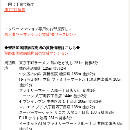
・同じ丁目で探す→
湊1丁目賃貸
・タワーマンション専用のお部屋探し→
東京タワーマンション賃貸/タワーズレント
◆聖路加国際病院周辺の賃貸情報はこちら◆
聖路加国際病院周辺の賃貸マンション
周辺環
東京下町ラーメン 鶴の恩がえし 251m 徒歩3分
境
鉄砲洲診療所 125m 徒歩2分
中央区の内科 高橋医院 糖尿病 183m 徒歩2分
ゆうちょ銀行 本店 ファミリーマート八丁堀店内出張所 105m
徒歩1分
ファミリーマート 入船一丁目店 67m 徒歩1分
ローソン 八丁堀四丁目店 144m 徒歩2分
セブンイレブン 中央区湊１丁目店 206m 徒歩3分
マルエツ プチ 八丁堀四丁目店 168m 徒歩2分
スーパーマーケット リコス 入船１丁目店 183m 徒歩2分
FUJI デリド湊店 231m 徒歩3分
イーネットATM ファミリーマート入船一丁目 共同出張所 69m
徒歩1分