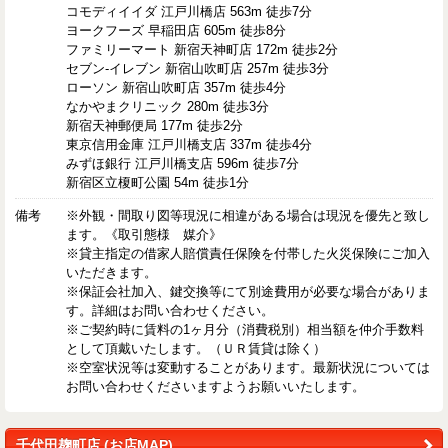
コモディイイダ 江戸川橋店 563m 徒歩7分
ヨークフーズ 早稲田店 605m 徒歩8分
ファミリーマート 新宿天神町店 172m 徒歩2分
セブン-イレブン 新宿山吹町店 257m 徒歩3分
ローソン 新宿山吹町店 357m 徒歩4分
なかやまクリニック 280m 徒歩3分
新宿天神郵便局 177m 徒歩2分
東京信用金庫 江戸川橋支店 337m 徒歩4分
みずほ銀行 江戸川橋支店 596m 徒歩7分
新宿区立榎町公園 54m 徒歩1分
備考
※外観・間取り図等現況に相違がある場合は現況を優先と致し
ます。《取引態様 媒介》
※貸主指定の借家人賠償責任保険を付帯した火災保険にご加入
いただきます。
※保証会社加入、鍵交換等にて別途費用が必要な場合がありま
す。詳細はお問い合わせください。
※ご契約時に賃料の1ヶ月分（消費税別）相当額を仲介手数料
として頂戴いたします。（ＵＲ賃貸は除く）
※空室状況等は変動することがあります。最新状況については
お問い合わせくださいますようお願いいたします。
千代田麹町店 (お店MAP)