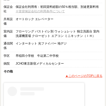
保証会
保証会社利用有：初回賃料総額の50％相当額、別途更新料有
社
※賃貸保証会社の利用条件について
共有設
オートロック エレベーター
備
室内設
フローリング バストイレ別 ウォシュレット 独立洗面台 室内
備
洗濯機置場 クローゼット エアコン ミニキッチン（ＩＨ）
通信関
インターネット 光ファイバー 地デジ
係
学区
早稲田小学校 牛込第二中学校
病院
JCHO東京新宿メディカルセンター
その他
▲このページのTOPに戻る