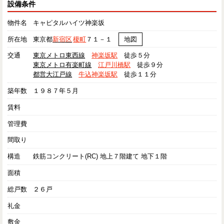
設備条件
物件名
キャピタルハイツ神楽坂
所在地
東京都
新宿区
榎町
７１－１
地図
交通
東京メトロ東西線
神楽坂駅
徒歩５分
東京メトロ有楽町線
江戸川橋駅
徒歩９分
都営大江戸線
牛込神楽坂駅
徒歩１１分
築年数
１９８７年５月
賃料
管理費
間取り
構造
鉄筋コンクリート(RC) 地上７階建て 地下１階
面積
総戸数
２６戸
礼金
敷金