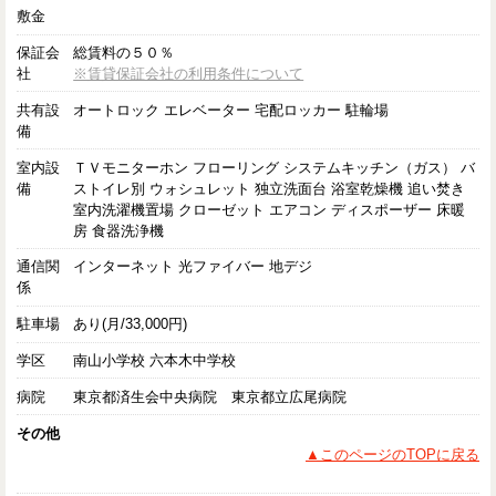
敷金
保証会
総賃料の５０％
社
※賃貸保証会社の利用条件について
共有設
オートロック エレベーター 宅配ロッカー 駐輪場
備
室内設
ＴＶモニターホン フローリング システムキッチン（ガス） バ
備
ストイレ別 ウォシュレット 独立洗面台 浴室乾燥機 追い焚き
室内洗濯機置場 クローゼット エアコン ディスポーザー 床暖
房 食器洗浄機
通信関
インターネット 光ファイバー 地デジ
係
駐車場
あり(月/33,000円)
学区
南山小学校 六本木中学校
病院
東京都済生会中央病院 東京都立広尾病院
その他
▲このページのTOPに戻る