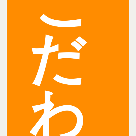
こ
だ
わ