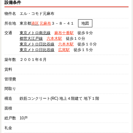
設備条件
物件名
エル・コモド元麻布
所在地
東京都
港区
元麻布
３－８－４１
地図
交通
東京メトロ南北線
麻布十番駅
徒歩９分
都営大江戸線
六本木駅
徒歩１０分
東京メトロ日比谷線
六本木駅
徒歩１０分
東京メトロ日比谷線
広尾駅
徒歩１５分
築年数
２００１年６月
賃料
管理費
間取り
構造
鉄筋コンクリート(RC) 地上４階建て 地下１階
面積
総戸数
10戸
礼金