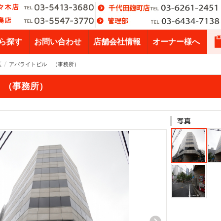
ら探す
お問い合わせ
店舗会社情報
オーナー様へ
区
アパライトビル （事務所）
 （事務所）