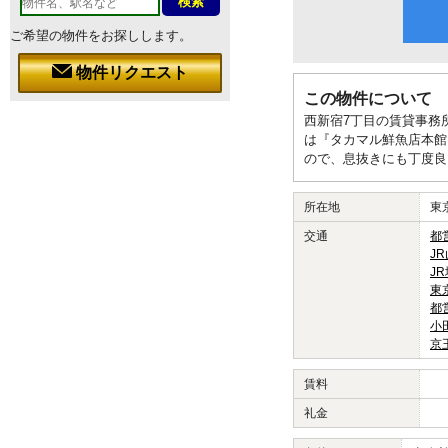
ご希望の物件をお探しします。
物件リクエスト
この物件について
西新宿7丁目の賃貸事務
は『タカマル鮮魚店本館
ので、息抜きにも丁度良
所在地
東
交通
都
J
J
東
都
小
京
賃料
礼金