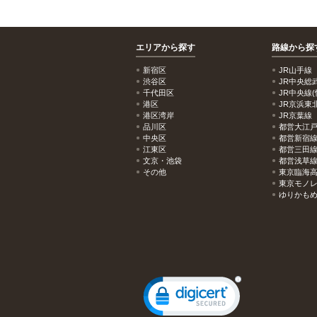
エリアから探す
路線から探
新宿区
JR山手線
渋谷区
JR中央総
千代田区
JR中央線(
港区
JR京浜東
港区湾岸
JR京葉線
品川区
都営大江
中央区
都営新宿
江東区
都営三田
文京・池袋
都営浅草
その他
東京臨海
東京モノ
ゆりかも