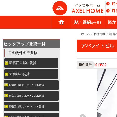
駅・路線
区か
から探す
ホーム
物件情報
新宿
ピックアップ賃貸一覧
アパライトビル
この物件の主要駅
新宿西口駅の賃貸
013592
新宿駅の賃貸
新宿西口駅の1DK〜1LDK賃貸
新宿西口駅の2DK〜2LDK賃貸
新宿西口駅の3DK〜3LDK賃貸