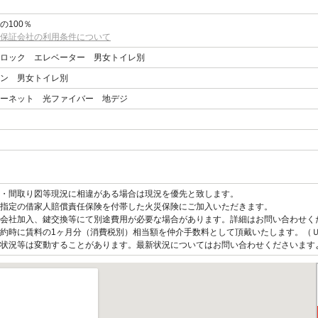
の100％
保証会社の利用条件について
ロック エレベーター 男女トイレ別
コン 男女トイレ別
ーネット 光ファイバー 地デジ
観・間取り図等現況に相違がある場合は現況を優先と致します。
指定の借家人賠償責任保険を付帯した火災保険にご加入いただきます。
会社加入、鍵交換等にて別途費用が必要な場合があります。詳細はお問い合わせく
約時に賃料の1ヶ月分（消費税別）相当額を仲介手数料として頂戴いたします。（
状況等は変動することがあります。最新状況についてはお問い合わせくださいます