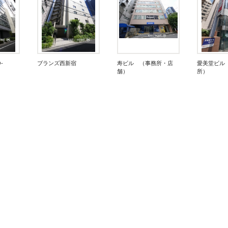
-
ブランズ西新宿
寿ビル （事務所・店
愛美堂ビル
舗）
所）