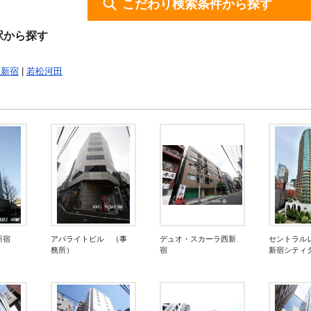
こだわり検索条件から探す
駅から探す
東新宿
|
若松河田
新宿
アパライトビル （事
デュオ・スカーラ西新
セントラル
務所）
宿
新宿シティ