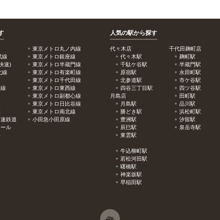
す
人気の駅から探す
東京メトロ丸ノ内線
代々木店
千代田麹町店
武線
東京メトロ銀座線
代々木駅
麹町駅
快速)
東京メトロ半蔵門線
千駄ケ谷駅
半蔵門駅
北線
東京メトロ有楽町線
原宿駅
永田町駅
東京メトロ千代田線
北参道駅
市ケ谷駅
戸線
東京メトロ東西線
四谷三丁目駅
四ツ谷駅
線
東京メトロ副都心線
月島店
田町駅
線
東京メトロ日比谷線
月島駅
品川駅
線
東京メトロ南北線
勝どき駅
浜松町駅
高速鉄道
小田急小田原線
豊洲駅
汐留駅
レール
辰巳駅
泉岳寺駅
め
東雲駅
牛込柳町駅
若松河田駅
曙橋駅
神楽坂駅
早稲田駅