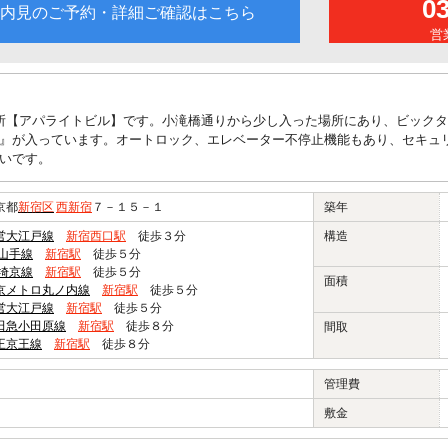
0
内見のご予約・詳細ご確認はこちら
営業
所【アパライトビル】です。小滝橋通りから少し入った場所にあり、ビックタ
』が入っています。オートロック、エレベーター不停止機能もあり、セキュ
いです。
京都
新宿区
西新宿
７－１５－１
築年
営大江戸線
新宿西口駅
徒歩３分
構造
R山手線
新宿駅
徒歩５分
R埼京線
新宿駅
徒歩５分
面積
京メトロ丸ノ内線
新宿駅
徒歩５分
営大江戸線
新宿駅
徒歩５分
田急小田原線
新宿駅
徒歩８分
間取
王京王線
新宿駅
徒歩８分
管理費
敷金