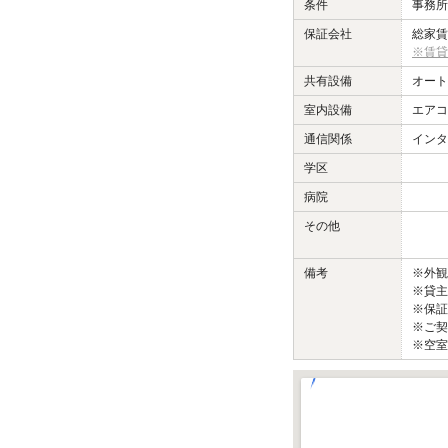
条件
事務所
保証会社
総家賃
※賃貸
共有設備
オート
室内設備
エア
通信関係
インタ
学区
病院
その他
備考
※外
※貸主
※保証
※ご契
※空室