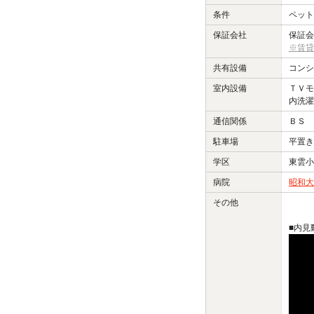
条件
ペット
保証会社
保証会
※賃貸
共有設備
コンシ
室内設備
ＴＶモ
内洗濯
通信関係
ＢＳ 
駐車場
平置き
学区
東雲小
病院
昭和大
その他
■内見