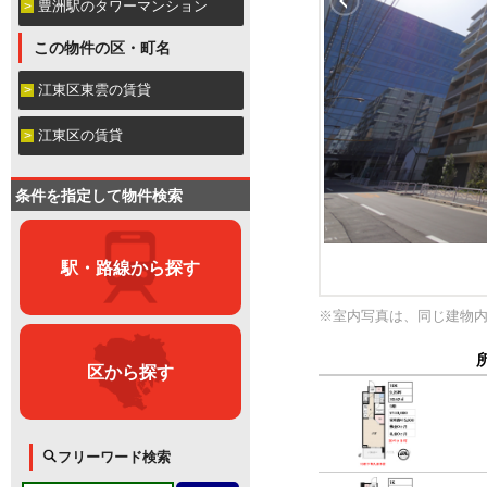
豊洲駅のタワーマンション
この物件の区・町名
江東区東雲の賃貸
江東区の賃貸
条件を指定して物件検索
駅・路線から探す
※室内写真は、同じ建物
区から探す
フリーワード検索