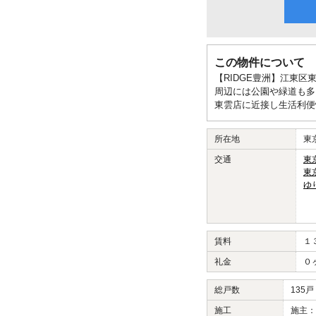
この物件について
【RIDGE豊洲】江東区
周辺には公園や緑道も多
東雲店に近接し生活利便
所在地
東
交通
東
東
ゆ
賃料
１
礼金
０
総戸数
135戸
施工
施主：