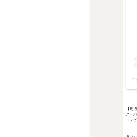
【周辺
スーパ
コンビ
：ロ
：フ
ドラッ