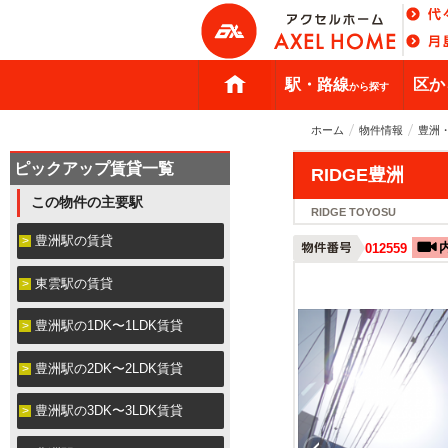
駅・路線
区か
から探す
ホーム
物件情報
豊洲
ピックアップ賃貸一覧
RIDGE豊洲
この物件の主要駅
RIDGE TOYOSU
豊洲駅の賃貸
012559
東雲駅の賃貸
豊洲駅の1DK〜1LDK賃貸
豊洲駅の2DK〜2LDK賃貸
豊洲駅の3DK〜3LDK賃貸