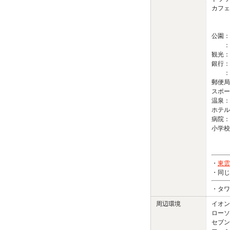
カフェ
：ドト
：スタ
公園：
：東雲
観光：
銀行：
：三井
郵便局
スポー
温泉：
ホテル：
病院：
小学校
・
東雲
・同じ
・タワ
周辺環境
イオン
ローソ
セブン