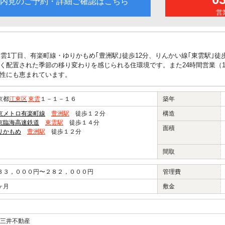
内見のご予約・詳細ご確認はこちら
営業
東雲1丁目、有楽町線・ゆりかもめ｢豊洲駅｣徒歩12分、りんかい線｢東雲駅｣
く配置された季節の移り変わりを感じられる住環境です。また24時間営業（
性にも恵まれています。
京都
江東区
東雲
１－１－１６
築年
京メトロ有楽町線
豊洲駅
徒歩１２分
構造
京臨海高速鉄道
東雲駅
徒歩１４分
面積
りかもめ
豊洲駅
徒歩１２分
間取
３３，０００円〜２８２，０００円
管理費
ヶ月
敷金
三井不動産