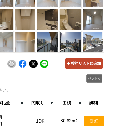
ペット可
さい。
/礼金
間取り
面積
詳細
月
30.62m
1DK
詳細
2
月