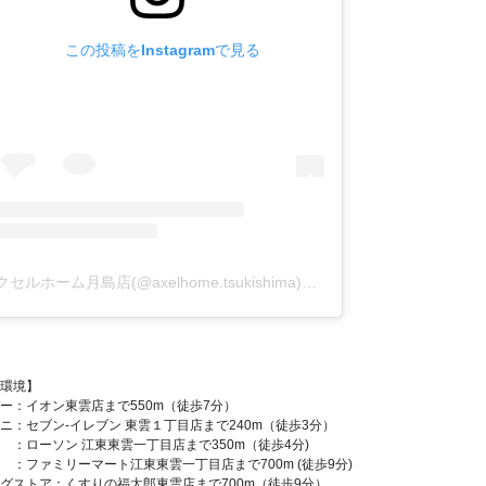
この投稿をInstagramで見る
アクセルホーム月島店(@axelhome.tsukishima)がシェアした投稿
環境】
ー：イオン東雲店まで550m（徒歩7分）
ニ：セブン-イレブン 東雲１丁目店まで240m（徒歩3分）
ーソン 江東東雲一丁目店まで350m（徒歩4分)
ァミリーマート江東東雲一丁目店まで700m (徒歩9分)
グストア：くすりの福太郎東雲店まで700m（徒歩9分）