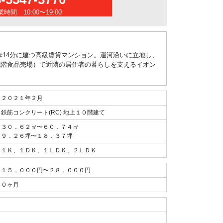
時間 10:00〜19:00
徒歩14分に建つ高級賃貸マンション。運河沿いに立地し、
1階食品売場）で近隣の居住者の暮らしを支えるイオン
２０２１年２月
鉄筋コンクリート(RC) 地上１０階建て
３０．６２㎡〜６０．７４㎡
９．２６坪〜１８．３７坪
１Ｋ、１ＤＫ、１ＬＤＫ、２ＬＤＫ
１５，０００円〜２８，０００円
０ヶ月