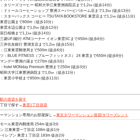
：タリーズコーヒー 昭和大学江東豊洲病院店まで1,2㎞ (徒歩14分)
ールコーヒーショップ 豊洲スーパービバホーム店まで1,3㎞ (徒歩13分)
ーバックス コーヒー TSUTAYA BOOKSTORE 東雲店まで1,1㎞ (徒歩11分)
東雲公園まで800m（徒歩10分）
水辺公園まで1,0㎞ (徒歩12分)
辰巳桜橋まで1,1㎞ (徒歩14分)
三菱UFJ銀行 ATMコーナー イオン東雲SCまで450m (徒歩6分)
住友銀行 豊洲支店まで1,2㎞ (徒歩15分)
：江東東雲郵便局まで500m (徒歩6分)
ツ：BLUE FITNESS（ブルーフィットネス） 24 東雲まで650m (徒歩8分)
マンデー豊洲の湯まで270m (徒歩3分)
hotel MONday Premium 豊洲まで250m (徒歩3分)
昭和大学江東豊洲病院まで1,0㎞（徒歩12分）
：東雲小学校まで850m (徒歩11分)
駅の賃貸を探す
丁目で探す→
東雲1丁目賃貸
ーマンション専用のお部屋探し→
東京タワーマンション賃貸/タワーズレント
モール東雲内郵便局 254m 徒歩3分
ン 江東東雲一丁目店 108m 徒歩1分
-イレブン 東雲１丁目店 183m 徒歩2分