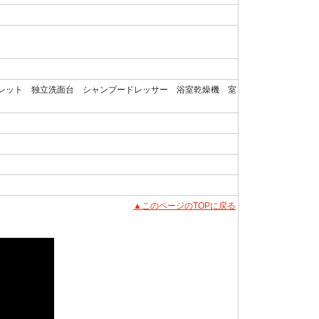
レット 独立洗面台 シャンプードレッサー 浴室乾燥機 室
▲このページのTOPに戻る