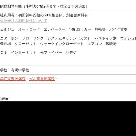
飼育相談可能（小型犬or猫2匹まで・敷金１ヶ月追加）
社利用有：初回賃料総額の50％相当額、別途更新料有
保証会社の利用条件について
ェルジュ オートロック エレベーター 宅配ロッカー 駐輪場 バイク置場
ニターホン フローリング システムキッチン（ガス） バストイレ別 ウォシュ
機置場 クローゼット ウォークインクローゼット エアコン 床暖房
ＣＳ インターネット 光ファイバー 地デジ
学校 有明中学校
学江東豊洲病院
・
がん研有明病院
・
動画■