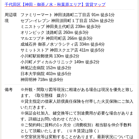
千代田区【神田・御茶ノ水・秋葉原エリア】賃貸マップ
周辺環
ファミリーマート 神田淡路町二丁目店 91m 徒歩1分
境
セブン-イレブン 神田須田町１丁目店 152m 徒歩2分
ミニストップ 神田美土代町店 239m 徒歩3分
オリンピック 淡路町店 260m 徒歩3分
マルエツプチ 神田司町店 266m 徒歩3分
成城石井 御茶ノ水ソラシティ店 334m 徒歩4分
サミットストア 神田スクエア店 411m 徒歩5分
小川町駅前郵便局 130m 徒歩2分
小川町メディカルクリニック 149m 徒歩2分
神尾記念病院 152m 徒歩2分
日本大学病院 402m 徒歩5分
神田明神 718m 徒歩9分
備考
※外観・間取り図等現況に相違がある場合は現況を優先と致し
ます。《取引態様 媒介》
※貸主指定の借家人賠償責任保険を付帯した火災保険にご加入
いただきます。
※保証会社加入、鍵交換等にて別途費用が必要な場合がありま
す。詳細はお問い合わせください。
※ご契約時に賃料の1ヶ月分（消費税別）相当額を仲介手数料
として頂戴いたします。（ＵＲ賃貸は除く）
※空室状況等は変動することがあります。最新状況については