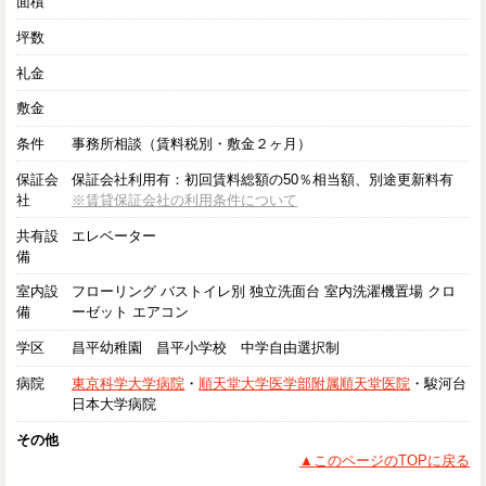
面積
坪数
礼金
敷金
条件
事務所相談（賃料税別・敷金２ヶ月）
保証会
保証会社利用有：初回賃料総額の50％相当額、別途更新料有
社
※賃貸保証会社の利用条件について
共有設
エレベーター
備
室内設
フローリング バストイレ別 独立洗面台 室内洗濯機置場 クロ
備
ーゼット エアコン
学区
昌平幼稚園 昌平小学校 中学自由選択制
病院
東京科学大学病院
・
順天堂大学医学部附属順天堂医院
・駿河台
日本大学病院
その他
▲このページのTOPに戻る