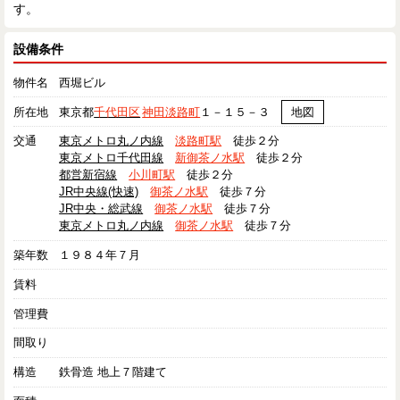
す。
設備条件
物件名
西堀ビル
所在地
東京都
千代田区
神田淡路町
１－１５－３
地図
交通
東京メトロ丸ノ内線
淡路町駅
徒歩２分
東京メトロ千代田線
新御茶ノ水駅
徒歩２分
都営新宿線
小川町駅
徒歩２分
JR中央線(快速)
御茶ノ水駅
徒歩７分
JR中央・総武線
御茶ノ水駅
徒歩７分
東京メトロ丸ノ内線
御茶ノ水駅
徒歩７分
築年数
１９８４年７月
賃料
管理費
間取り
構造
鉄骨造 地上７階建て