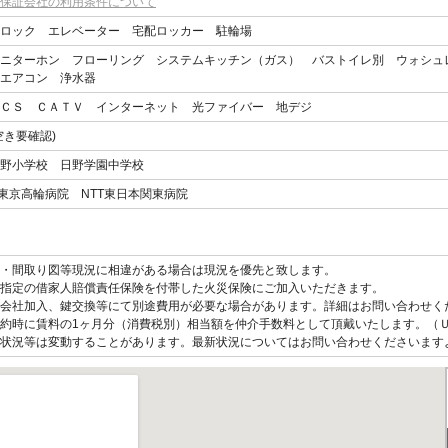
保証会社の利用条件について
ロック エレベーター 宅配ロッカー 駐輪場
ニターホン フローリング システムキッチン（ガス） バストイレ別 ウォシュ
エアコン 浄水器
ＣＳ ＣＡＴＶ インターネット 光ファイバー 地デジ
空き要確認)
野小学校 日野学園中学校
O東京高輪病院 NTT東日本関東病院
観・間取り図等現況に相違がある場合は現況を優先と致します。
指定の借家人賠償責任保険を付帯した火災保険にご加入いただきます。
会社加入、鍵交換等にて別途費用が必要な場合があります。詳細はお問い合わせく
約時に賃料の1ヶ月分（消費税別）相当額を仲介手数料として頂戴いたします。（
状況等は変動することがあります。最新状況についてはお問い合わせくださいます