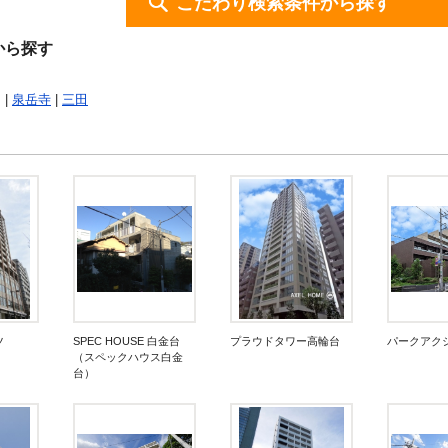
こだわり検索条件から探す
から探す
 |
泉岳寺
|
三田
ツ
SPEC HOUSE 白金台
プラウドタワー高輪台
パークアク
（スペックハウス白金
台）