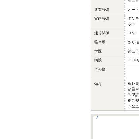
※賃貸
共有設備
オート
室内設備
ＴＶモ
ット 
通信関係
ＢＳ 
駐車場
あり(
学区
第三日
病院
JCH
その他
備考
※外
※貸主
※保証
※ご契
※空室