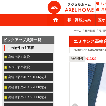
駅・路線
区か
から探す
ホーム
物件情報
品川
ピックアップ賃貸一覧
エミネンス高輪
この物件の主要駅
EMINENCE TAKANAWADA
高輪台駅の賃貸
012222
五反田駅の賃貸
高輪台駅の1DK〜1LDK賃貸
高輪台駅の2DK〜2LDK賃貸
高輪台駅の3DK〜3LDK賃貸