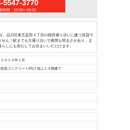
3-5547-3770
時間 10:00〜19:00
分、品川区東五反田４丁目の桜田通り沿いに建つ賃貸マ
ません！駅までも大通り沿いで夜間も明るさがあり、ま
暮らしにも安心してお住まいいただけます。
２０１４年１月
鉄筋コンクリート(RC) 地上１４階建て