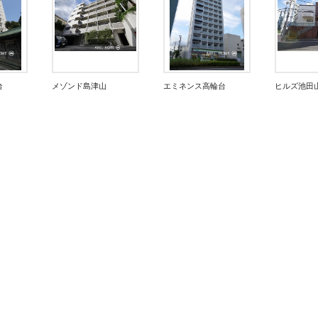
台
メゾンド島津山
エミネンス高輪台
ヒルズ池田