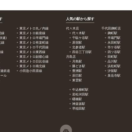
す
人気の駅から探す
東京メトロ丸ノ内線
代々木店
千代田麹町店
武線
東京メトロ銀座線
代々木駅
麹町駅
快速)
東京メトロ半蔵門線
千駄ケ谷駅
半蔵門駅
北線
東京メトロ有楽町線
原宿駅
永田町駅
東京メトロ千代田線
北参道駅
市ケ谷駅
戸線
東京メトロ東西線
四谷三丁目駅
四ツ谷駅
線
東京メトロ副都心線
月島店
田町駅
線
東京メトロ日比谷線
月島駅
品川駅
線
東京メトロ南北線
勝どき駅
浜松町駅
高速鉄道
小田急小田原線
豊洲駅
汐留駅
レール
辰巳駅
泉岳寺駅
め
東雲駅
牛込柳町駅
若松河田駅
曙橋駅
神楽坂駅
早稲田駅