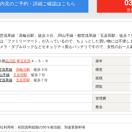
0
内見のご予約・詳細ご確認はこちら
営業
営浅草線「高輪台駅」徒歩３分、JR山手線・都営浅草線「五反田駅」徒歩７
は「ファミリーマート」が入っているので、ちょっとした買い物には不便し
メラ・ダブルロックなどセキュリティ面もバッチリですので、女性のお一人
京都
品川区
東五反田
４－５－９
築年
営浅草線
高輪台駅
徒歩３分
構造
R山手線
五反田駅
徒歩７分
面積
営浅草線
五反田駅
徒歩７分
間取
管理費
敷金
社利用有：初回賃料総額の50％相当額、別途更新料有