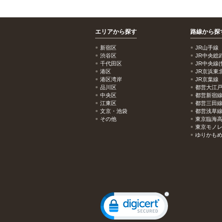
エリアから探す
路線から探
新宿区
JR山手線
渋谷区
JR中央総
千代田区
JR中央線(
港区
JR京浜東
港区湾岸
JR京葉線
品川区
都営大江
中央区
都営新宿
江東区
都営三田
文京・池袋
都営浅草
その他
東京臨海
東京モノ
ゆりかも