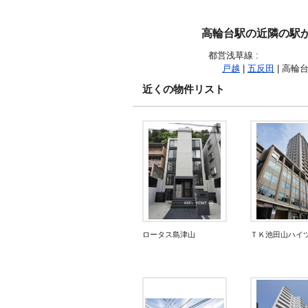
高輪台駅の近隣の駅
都営浅草線
:
戸越
|
五反田
| 高輪台
近くの物件リスト
ロータス島津山
ＴＫ池田山ハイ