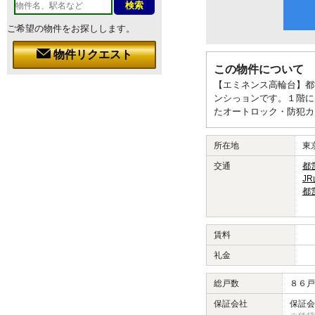
ご希望の物件をお探しします。
物件リクエスト
この物件について
【エミネンス高輪台】都
ンシっョンです。１階に
たオートロック・防犯カ
所在地
東
交通
都
J
都
賃料
礼金
総戸数
８６戸
保証会社
保証会