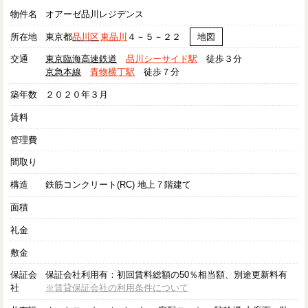
物件名
オアーゼ品川レジデンス
所在地
東京都
品川区
東品川
４－５－２２
地図
交通
東京臨海高速鉄道
品川シーサイド駅
徒歩３分
京急本線
青物横丁駅
徒歩７分
築年数
２０２０年３月
賃料
管理費
間取り
構造
鉄筋コンクリート(RC) 地上７階建て
面積
礼金
敷金
保証会
保証会社利用有：初回賃料総額の50％相当額、別途更新料有
社
※賃貸保証会社の利用条件について