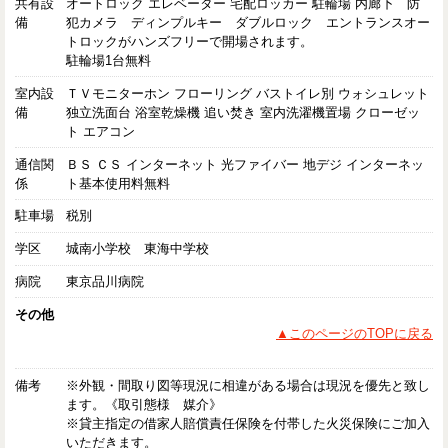
共有設
オートロック エレベーター 宅配ロッカー 駐輪場 内廊下 防
備
犯カメラ ディンプルキー ダブルロック エントランスオー
トロックがハンズフリーで開場されます。
駐輪場1台無料
室内設
ＴＶモニターホン フローリング バストイレ別 ウォシュレット
備
独立洗面台 浴室乾燥機 追い焚き 室内洗濯機置場 クローゼッ
ト エアコン
通信関
ＢＳ ＣＳ インターネット 光ファイバー 地デジ インターネッ
係
ト基本使用料無料
駐車場
税別
学区
城南小学校 東海中学校
病院
東京品川病院
その他
▲このページのTOPに戻る
備考
※外観・間取り図等現況に相違がある場合は現況を優先と致し
ます。《取引態様 媒介》
※貸主指定の借家人賠償責任保険を付帯した火災保険にご加入
いただきます。