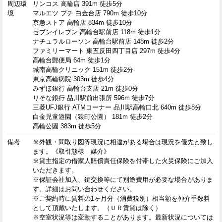
周辺環
リンコス 高輪店 391m 徒歩5分
境
マルエツ プチ 白金台店 790m 徒歩10分
京急ストア 高輪店 834m 徒歩10分
セブンイレブン 高輪台駅前店 118m 徒歩1分
ナチュラルローソン 高輪台駅前店 148m 徒歩2分
ファミリーマート 東五反田四丁目店 297m 徒歩4分
高輪台郵便局 64m 徒歩1分
城南高輪クリニック 151m 徒歩2分
東京高輪病院 303m 徒歩4分
みずほ銀行 高輪台支店 21m 徒歩0分
りそな銀行 品川駅前出張所 596m 徒歩7分
三菱UFJ銀行 ATMコーナー 品川駅高輪口北 640m 徒歩8分
白金児童遊園（猿町公園） 181m 徒歩2分
高輪公園 383m 徒歩5分
備考
※外観・間取り図等現況に相違がある場合は現況を優先と致し
ます。《取引態様 媒介》
※貸主指定の借家人賠償責任保険を付帯した火災保険にご加入
いただきます。
※保証会社加入、鍵交換等にて別途費用が必要な場合がありま
す。詳細はお問い合わせください。
※ご契約時に賃料の1ヶ月分（消費税別）相当額を仲介手数料
として頂戴いたします。（ＵＲ賃貸は除く）
※空室状況等は変動することがあります。最新状況については