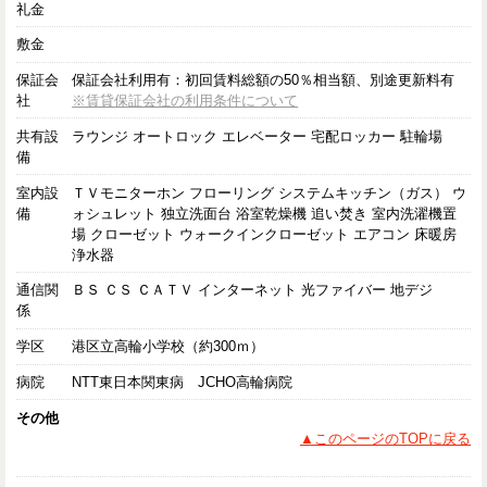
礼金
敷金
保証会
保証会社利用有：初回賃料総額の50％相当額、別途更新料有
社
※賃貸保証会社の利用条件について
共有設
ラウンジ オートロック エレベーター 宅配ロッカー 駐輪場
備
室内設
ＴＶモニターホン フローリング システムキッチン（ガス） ウ
備
ォシュレット 独立洗面台 浴室乾燥機 追い焚き 室内洗濯機置
場 クローゼット ウォークインクローゼット エアコン 床暖房
浄水器
通信関
ＢＳ ＣＳ ＣＡＴＶ インターネット 光ファイバー 地デジ
係
学区
港区立高輪小学校（約300ｍ）
病院
NTT東日本関東病 JCHO高輪病院
その他
▲このページのTOPに戻る