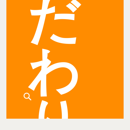
だ
わ
り