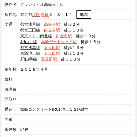
物件名
グランリビオ高輪三丁目
所在地
東京都
港区
高輪
３－８－１４
地図
交通
都営浅草線
高輪台駅
徒歩２分
都営三田線
白金台駅
徒歩１３分
東京メトロ南北線
白金台駅
徒歩１３分
JR山手線
高輪ゲートウェイ駅
徒歩１５分
都営浅草線
五反田駅
徒歩１３分
東急池上線
五反田駅
徒歩１３分
JR山手線
五反田駅
徒歩１３分
築年数
２０１８年４月
賃料
管理費
間取り
構造
鉄筋コンクリート(RC) 地上１２階建て
面積
総戸数
34戸