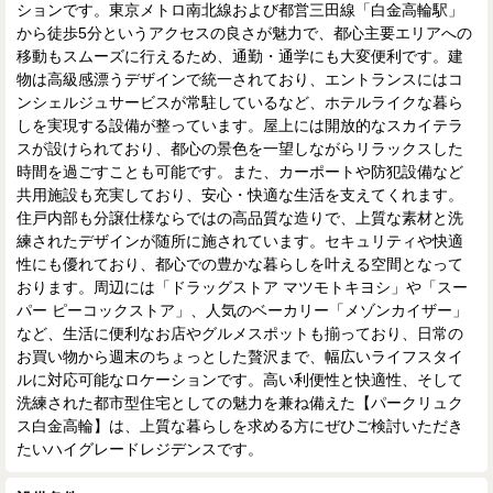
ションです。東京メトロ南北線および都営三田線「白金高輪駅」
から徒歩5分というアクセスの良さが魅力で、都心主要エリアへの
移動もスムーズに行えるため、通勤・通学にも大変便利です。建
物は高級感漂うデザインで統一されており、エントランスにはコ
ンシェルジュサービスが常駐しているなど、ホテルライクな暮ら
しを実現する設備が整っています。屋上には開放的なスカイテラ
スが設けられており、都心の景色を一望しながらリラックスした
時間を過ごすことも可能です。また、カーポートや防犯設備など
共用施設も充実しており、安心・快適な生活を支えてくれます。
住戸内部も分譲仕様ならではの高品質な造りで、上質な素材と洗
練されたデザインが随所に施されています。セキュリティや快適
性にも優れており、都心での豊かな暮らしを叶える空間となって
おります。周辺には「ドラッグストア マツモトキヨシ」や「スー
パー ピーコックストア」、人気のベーカリー「メゾンカイザー」
など、生活に便利なお店やグルメスポットも揃っており、日常の
お買い物から週末のちょっとした贅沢まで、幅広いライフスタイ
ルに対応可能なロケーションです。高い利便性と快適性、そして
洗練された都市型住宅としての魅力を兼ね備えた【パークリュク
ス白金高輪】は、上質な暮らしを求める方にぜひご検討いただき
たいハイグレードレジデンスです。