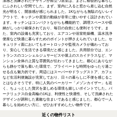
潔感と洗練されたデザインが際立つ居室は、まさに都会的な暮らし
にふさわしい空間でした。まず、室内に入ると窓から差し込む自然
光が明るく、開放感が感じられました。1Kながらも無駄のないレイ
アウトで、キッチンや居室の動線が非常に使いやすく設計されてい
ます。キッチンはコンパクトながらも機能的で、調理スペースや収
納がしっかり確保されており、毎日の自炊にも便利そうです。ま
た、室内の設備も充実しており、エアコンや浴室乾燥機、温水洗浄
便座など快適に暮らすためのポイントが押さえられていました。セ
キュリティ面においてもオートロックや監視カメラが備わってお
り、安心して生活できる環境だと感じました。共用部分では、エン
トランスのコンシェルジュサービスや屋上のスカイテラスなど、マ
ンション全体の上質な雰囲気が伝わってきました。都心にありなが
らも静かで落ち着いた環境で、プライベートな時間をゆったり過ご
せる点も魅力的です。周辺にはスーパーやドラッグストア、カフェ
など生活利便施設が充実しており、日々の暮らしに不便を感じるこ
とはなさそうです。特に人気のベーカリー「メゾンカイザー」も近
く、ちょっとした贅沢を楽しめる環境も嬉しいポイントでした。パ
ークリュクス白金高輪の1Kは、利便性と快適性、そして洗練された
デザインが調和した素敵な住まいであると感じました。都心で一人
暮らしを始めたい方に、ぜひおすすめしたい物件です。
近くの物件リスト