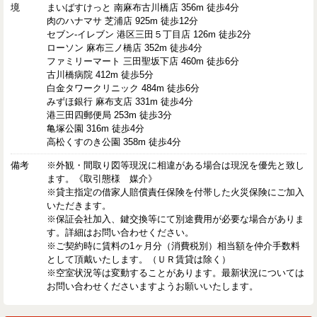
境
まいばすけっと 南麻布古川橋店 356m 徒歩4分
肉のハナマサ 芝浦店 925m 徒歩12分
セブン-イレブン 港区三田５丁目店 126m 徒歩2分
ローソン 麻布三ノ橋店 352m 徒歩4分
ファミリーマート 三田聖坂下店 460m 徒歩6分
古川橋病院 412m 徒歩5分
白金タワークリニック 484m 徒歩6分
みずほ銀行 麻布支店 331m 徒歩4分
港三田四郵便局 253m 徒歩3分
亀塚公園 316m 徒歩4分
高松くすのき公園 358m 徒歩4分
備考
※外観・間取り図等現況に相違がある場合は現況を優先と致し
ます。《取引態様 媒介》
※貸主指定の借家人賠償責任保険を付帯した火災保険にご加入
いただきます。
※保証会社加入、鍵交換等にて別途費用が必要な場合がありま
す。詳細はお問い合わせください。
※ご契約時に賃料の1ヶ月分（消費税別）相当額を仲介手数料
として頂戴いたします。（ＵＲ賃貸は除く）
※空室状況等は変動することがあります。最新状況については
お問い合わせくださいますようお願いいたします。