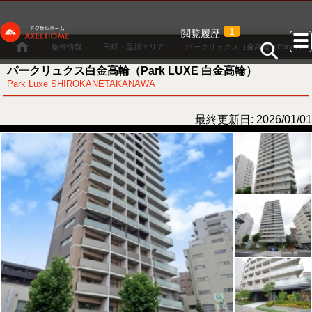
1
閲覧履歴
物件情報
田町・品川エリア
パークリュクス白金高輪（Park LUX
パークリュクス白金高輪（Park LUXE 白金高輪）
Park Luxe SHIROKANETAKANAWA
最終更新日: 2026/01/01