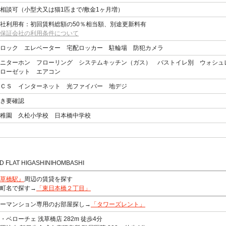
相談可（小型犬又は猫1匹まで/敷金1ヶ月増）
社利用有：初回賃料総額の50％相当額、別途更新料有
保証会社の利用条件について
ロック エレベーター 宅配ロッカー 駐輪場 防犯カメラ
ニターホン フローリング システムキッチン（ガス） バストイレ別 ウォシュ
ローゼット エアコン
ＣＳ インターネット 光ファイバー 地デジ
き要確認
稚園 久松小学校 日本橋中学校
D FLAT HIGASHINIHOMBASHI
草橋駅』
周辺の賃貸を探す
町名で探す→
「東日本橋２丁目」
ーマンション専用のお部屋探し→
「タワーズレント」
・ベローチェ 浅草橋店 282m 徒歩4分