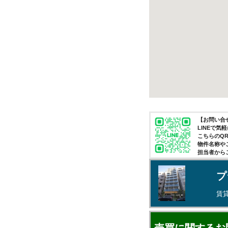
【お問い合せ
LINEで
こちらのQ
物件名称や
担当者から
プ
賃