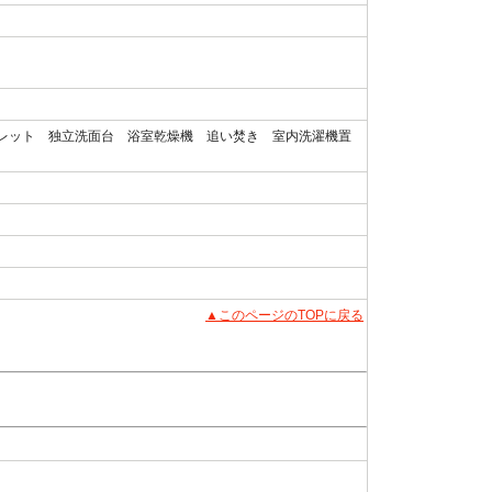
レット 独立洗面台 浴室乾燥機 追い焚き 室内洗濯機置
▲このページのTOPに戻る