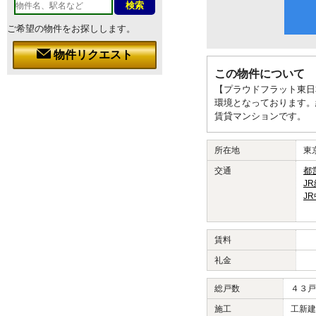
ご希望の物件をお探しします。
物件リクエスト
この物件について
【プラウドフラット東日
環境となっております。
賃貸マンションです。
所在地
東
交通
都
J
J
賃料
礼金
総戸数
４３戸
施工
工新建