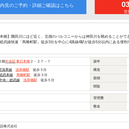
0
内見のご予約・詳細ご確認はこちら
営業
本橋】隅田川にほど近く、北側のバルコニーからは神田川を眺めることがで
総武線快速「馬喰町駅」徒歩3分を中心に4路線4駅が徒歩5分以内にある便
京都
中央区
東日本橋
２－２７－７
築年
営浅草線
浅草橋駅
徒歩３分
構造
R総武本線
馬喰町駅
徒歩３分
面積
R中央・総武線
浅草橋駅
徒歩５分
間取
管理費
敷金
設株式会社