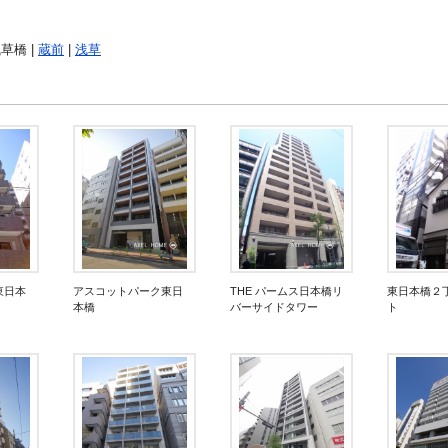
浅草橋 |
蔵前
|
浅草
東日本
アスコットパーク東日
THE パームス日本橋リ
東日本橋２
本橋
バーサイドタワー
ト