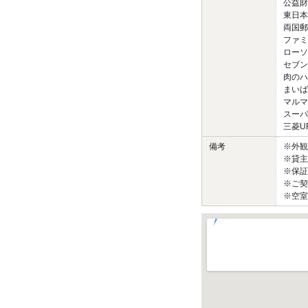
公益財
東日本
両国郵
ファミ
ローソ
セブン
肉のハ
まいば
マルマ
スーパ
三菱U
備考
※外
※貸主
※保証
※ご契
※空室