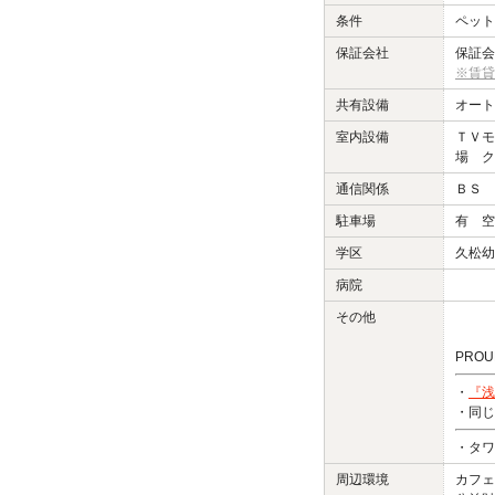
条件
ペット
保証会社
保証会
※賃貸
共有設備
オート
室内設備
ＴＶモ
場 ク
通信関係
ＢＳ 
駐車場
有 空
学区
久松幼
病院
その他
PROU
・
『浅
・同じ
・タワ
周辺環境
カフェ