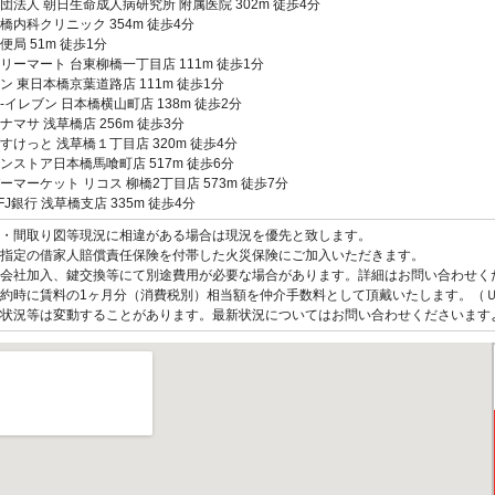
団法人 朝日生命成人病研究所 附属医院 302m 徒歩4分
橋内科クリニック 354m 徒歩4分
便局 51m 徒歩1分
リーマート 台東柳橋一丁目店 111m 徒歩1分
ン 東日本橋京葉道路店 111m 徒歩1分
-イレブン 日本橋横山町店 138m 徒歩2分
ナマサ 浅草橋店 256m 徒歩3分
すけっと 浅草橋１丁目店 320m 徒歩4分
ンストア日本橋馬喰町店 517m 徒歩6分
ーマーケット リコス 柳橋2丁目店 573m 徒歩7分
FJ銀行 浅草橋支店 335m 徒歩4分
観・間取り図等現況に相違がある場合は現況を優先と致します。
指定の借家人賠償責任保険を付帯した火災保険にご加入いただきます。
会社加入、鍵交換等にて別途費用が必要な場合があります。詳細はお問い合わせく
約時に賃料の1ヶ月分（消費税別）相当額を仲介手数料として頂戴いたします。（
状況等は変動することがあります。最新状況についてはお問い合わせくださいます