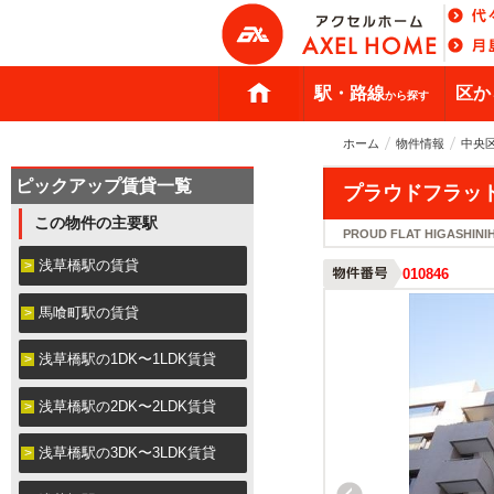
駅・路線
区か
から探す
ホーム
物件情報
中央
ピックアップ賃貸一覧
プラウドフラッ
この物件の主要駅
PROUD FLAT HIGASHINI
浅草橋駅の賃貸
010846
馬喰町駅の賃貸
浅草橋駅の1DK〜1LDK賃貸
浅草橋駅の2DK〜2LDK賃貸
浅草橋駅の3DK〜3LDK賃貸