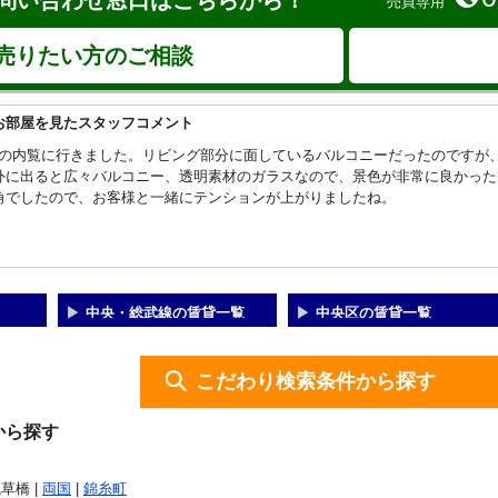
問い合わせ窓口はこちらから！
売買専用
売りたい方のご相談
お部屋を見たスタッフコメント
DKの内覧に行きました。リビング部分に面しているバルコニーだったのですが
外に出ると広々バルコニー、透明素材のガラスなので、景色が非常に良かった
角でしたので、お客様と一緒にテンションが上がりましたね。
中央・総武線の賃貸一覧
中央区の賃貸一覧
こだわり検索条件から探す
から探す
浅草橋 |
両国
|
錦糸町