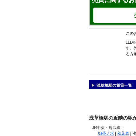
売買に関するお
この
1L
す。
る方
浅草橋駅の賃貸一覧
浅草橋駅の近隣の駅
JR中央・総武線
:
御茶ノ水
|
秋葉原
| 