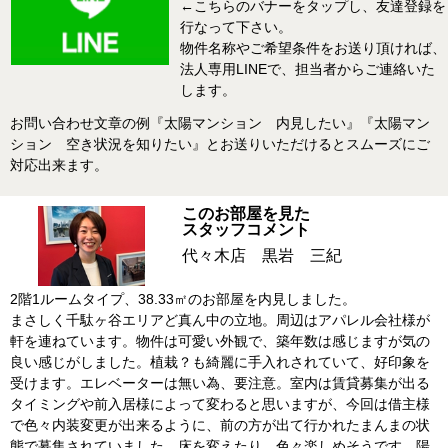
←こちらのバナーをタップし、友達登録を
行なって下さい。
物件名称やご希望条件をお送り頂ければ、
法人専用LINEで、担当者からご連絡いた
します。
お問い合わせ文章の例『太陽マンション 内見したい』『太陽マン
ション 空き状況を知りたい』とお送りいただけるとスムーズにご
対応出来ます。
このお部屋を見た
スタッフコメント
代々木店 黒岩 三紀
2階1ルームタイプ、38.33㎡のお部屋を内見しました。
まさしく千駄ヶ谷エリアど真ん中の立地。周辺はアパレル会社様が
軒を連ねています。物件は可愛い外観で、築年数は感じますが気の
良い感じがしました。植栽？も綺麗に手入れされていて、好印象を
受けます。エレベーターは無い為、要注意。室内は賃貸募集が出る
タイミングや前入居様によって変わると思いますが、今回は借主様
で色々内装変更が出来るように、前の方が出て行かれたまんまの状
態で募集されていました。床を変えたり、色々楽しめそうです。陽