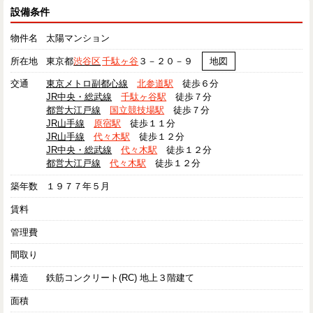
設備条件
物件名
太陽マンション
所在地
東京都
渋谷区
千駄ヶ谷
３－２０－９
地図
交通
東京メトロ副都心線
北参道駅
徒歩６分
JR中央・総武線
千駄ヶ谷駅
徒歩７分
都営大江戸線
国立競技場駅
徒歩７分
JR山手線
原宿駅
徒歩１１分
JR山手線
代々木駅
徒歩１２分
JR中央・総武線
代々木駅
徒歩１２分
都営大江戸線
代々木駅
徒歩１２分
築年数
１９７７年５月
賃料
管理費
間取り
構造
鉄筋コンクリート(RC) 地上３階建て
面積