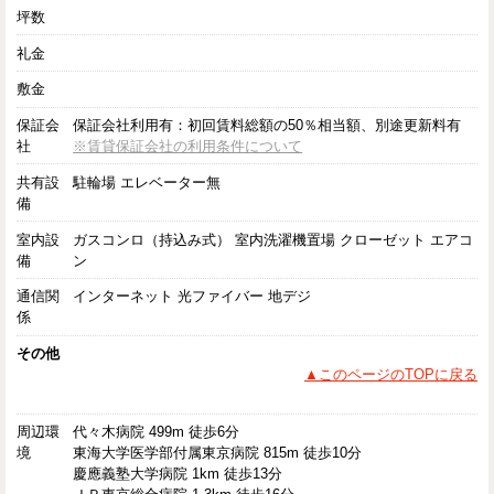
坪数
礼金
敷金
保証会
保証会社利用有：初回賃料総額の50％相当額、別途更新料有
社
※賃貸保証会社の利用条件について
共有設
駐輪場 エレベーター無
備
室内設
ガスコンロ（持込み式） 室内洗濯機置場 クローゼット エアコ
備
ン
通信関
インターネット 光ファイバー 地デジ
係
その他
▲このページのTOPに戻る
周辺環
代々木病院 499m 徒歩6分
境
東海大学医学部付属東京病院 815m 徒歩10分
慶應義塾大学病院 1km 徒歩13分