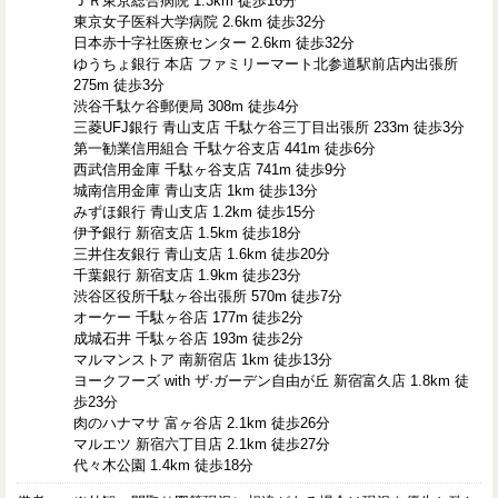
ＪＲ東京総合病院 1.3km 徒歩16分
東京女子医科大学病院 2.6km 徒歩32分
日本赤十字社医療センター 2.6km 徒歩32分
ゆうちょ銀行 本店 ファミリーマート北参道駅前店内出張所
275m 徒歩3分
渋谷千駄ケ谷郵便局 308m 徒歩4分
三菱UFJ銀行 青山支店 千駄ケ谷三丁目出張所 233m 徒歩3分
第一勧業信用組合 千駄ケ谷支店 441m 徒歩6分
西武信用金庫 千駄ヶ谷支店 741m 徒歩9分
城南信用金庫 青山支店 1km 徒歩13分
みずほ銀行 青山支店 1.2km 徒歩15分
伊予銀行 新宿支店 1.5km 徒歩18分
三井住友銀行 青山支店 1.6km 徒歩20分
千葉銀行 新宿支店 1.9km 徒歩23分
渋谷区役所千駄ヶ谷出張所 570m 徒歩7分
オーケー 千駄ヶ谷店 177m 徒歩2分
成城石井 千駄ヶ谷店 193m 徒歩2分
マルマンストア 南新宿店 1km 徒歩13分
ヨークフーズ with ザ·ガーデン自由が丘 新宿富久店 1.8km 徒
歩23分
肉のハナマサ 富ヶ谷店 2.1km 徒歩26分
マルエツ 新宿六丁目店 2.1km 徒歩27分
代々木公園 1.4km 徒歩18分