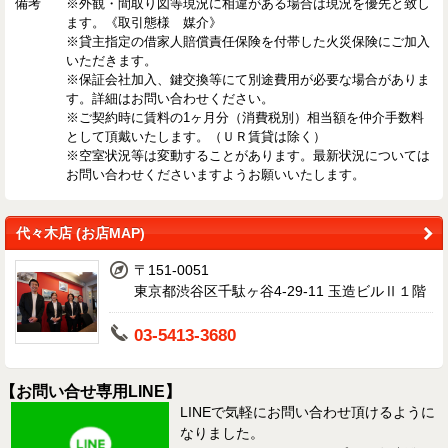
備考
※外観・間取り図等現況に相違がある場合は現況を優先と致し
ます。《取引態様 媒介》
※貸主指定の借家人賠償責任保険を付帯した火災保険にご加入
いただきます。
※保証会社加入、鍵交換等にて別途費用が必要な場合がありま
す。詳細はお問い合わせください。
※ご契約時に賃料の1ヶ月分（消費税別）相当額を仲介手数料
として頂戴いたします。（ＵＲ賃貸は除く）
※空室状況等は変動することがあります。最新状況については
お問い合わせくださいますようお願いいたします。
代々木店 (お店MAP)
〒151-0051
東京都渋谷区千駄ヶ谷4-29-11 玉造ビルⅡ１階
03-5413-3680
【お問い合せ専用LINE】
LINEで気軽にお問い合わせ頂けるように
なりました。