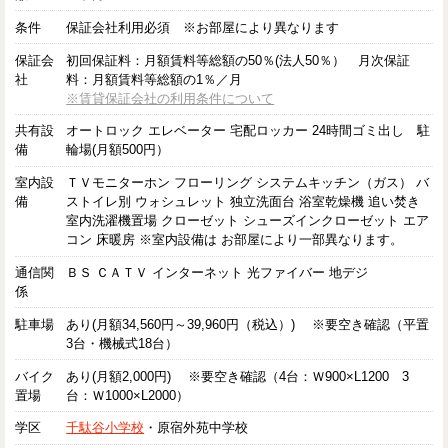
条件
保証会社利用必須 ※お部屋により異なります
保証会
初回保証料：月額賃料等総額の50％(法人50％） 月次保証
社
料：月額賃料等総額の1％／月
※賃貸保証会社の利用条件について
共有設
オートロック エレベーター 宅配ロッカー 24時間ゴミ出し 駐
備
輪場(月額500円）
室内設
ＴＶモニターホン フローリング システムキッチン（ガス） バ
備
ストイレ別 ウォシュレット 独立洗面台 浴室乾燥機 追い焚き
室内洗濯機置場 クローゼット シューズインクローゼット エア
コン 床暖房 ※室内設備は お部屋により一部異なります。
通信関
ＢＳ ＣＡＴＶ インターネット 光ファイバー 地デジ
係
駐車場
あり(月額34,560円～39,960円（税込）) ※要空き確認（平置
3台・機械式18台）
バイク
あり(月額2,000円) ※要空き確認（4台：Ｗ900×L1200 3
置場
台：Ｗ1000×L2000）
学区
千駄谷小学校
・原宿外苑中学校