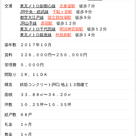
交通
東京メトロ副都心線
北参道駅
徒歩７分
JR中央・総武線
千駄ヶ谷駅
徒歩９分
都営大江戸線
国立競技場駅
徒歩９分
JR山手線
原宿駅
徒歩１２分
東京メトロ千代田線
明治神宮前駅
徒歩１２分
東京メトロ銀座線
外苑前駅
徒歩１４分
築年数
２０１７年１０月
賃料
２２６，０００円〜２５０，０００円
管理費
５，０００円
間取り
１Ｒ、１ＬＤＫ
構造
鉄筋コンクリート(RC) 地上１３階建て
面積
３３．８８㎡〜３４．２０㎡
坪数
１０．２５坪〜１０．３５坪
総戸数
６８戸
礼金
１ヶ月
敷金
１ヶ月