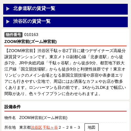
北参道駅の賃貸一覧
渋谷区の賃貸一覧
010163
物件番号
ZOOM神宮前(ズーム神宮前)
【ZOOM神宮前】渋谷区千駄ヶ谷2丁目に建つデザイナーズ高級分
譲賃貸マンションです。東京メトロ副都心線「北参道駅」から徒
歩7分、JR中央総武線「千駄ヶ谷駅」から徒歩9分、都営地下鉄大
江戸線「国立競技場駅」からも徒歩9分と利便性抜群です！東京オ
リンピックのメイン会場となる新国立競技場や原宿や表参道エリ
アにも行きやすい立地で、周辺にはお洒落なカフェやお店が数多
くあります。ロンハーマンも目の前です。1Kから2LDKまで幅広い
間取があり、色々ライフプランに合わせられますよ。
設備条件
物件名
ZOOM神宮前(ズーム神宮前)
所在地
東京都
渋谷区
千駄ヶ谷
２－２８－３
地図