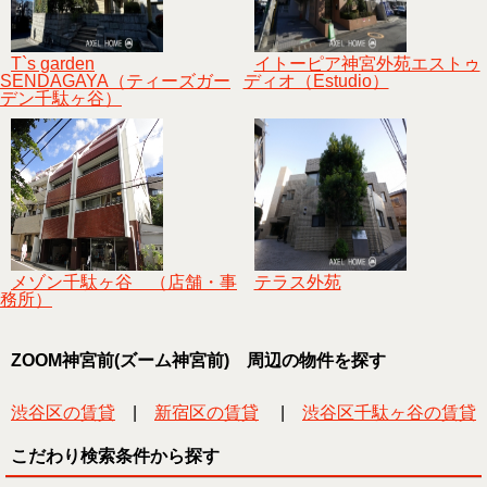
T`s garden
イトーピア神宮外苑エストゥ
SENDAGAYA（ティーズガー
ディオ（Estudio）
デン千駄ヶ谷）
メゾン千駄ヶ谷 （店舗・事
テラス外苑
務所）
ZOOM神宮前(ズーム神宮前) 周辺の物件を探す
渋谷区の賃貸
|
新宿区の賃貸
|
渋谷区千駄ヶ谷の賃貸
こだわり検索条件から探す