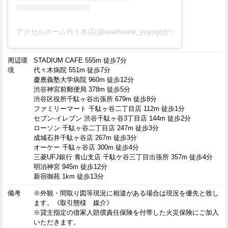
アクセルホーム代々木店(@axelhome_yoyogi)がシェアした投稿
周辺環
STADIUM CAFE 555m 徒歩7分
境
代々木病院 551m 徒歩7分
慶應義塾大学病院 960m 徒歩12分
渋谷神宮前郵便局 378m 徒歩5分
渋谷区役所千駄ヶ谷出張所 679m 徒歩8分
ファミリーマート 千駄ヶ谷二丁目店 112m 徒歩1分
セブン-イレブン 渋谷千駄ヶ谷3丁目店 144m 徒歩2分
ローソン 千駄ヶ谷二丁目店 247m 徒歩3分
成城石井千駄ヶ谷店 267m 徒歩3分
オーケー 千駄ヶ谷店 300m 徒歩4分
三菱UFJ銀行 青山支店 千駄ケ谷三丁目出張所 357m 徒歩4分
明治神宮 945m 徒歩12分
新宿御苑 1km 徒歩13分
備考
※外観・間取り図等現況に相違がある場合は現況を優先と致し
ます。《取引態様 媒介》
※貸主指定の借家人賠償責任保険を付帯した火災保険にご加入
いただきます。