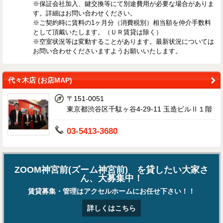
※保証会社加入、鍵交換等にて別途費用が必要な場合がありま
す。詳細はお問い合わせください。
※ご契約時に賃料の1ヶ月分（消費税別）相当額を仲介手数料
として頂戴いたします。（ＵＲ賃貸は除く）
※空室状況等は変動することがあります。最新状況については
お問い合わせくださいますようお願いいたします。
代々木店 (お店MAP)
〒151-0051
東京都渋谷区千駄ヶ谷4-29-11 玉造ビルⅡ１階
03-5413-3680
ZOOM神宮前(ズーム神宮前) を貸したい大家さ
ん、大募集中！
賃貸募集・管理はアクセルホームにお任せ下さい！！
詳しくはこちら