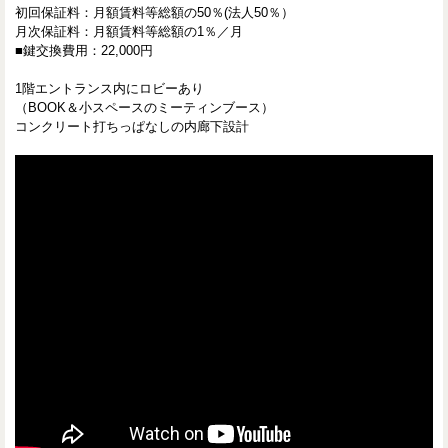
初回保証料：月額賃料等総額の50％(法人50％）
月次保証料：月額賃料等総額の1％／月
■鍵交換費用：22,000円
1階エントランス内にロビーあり
（BOOK＆小スペースのミーティンブース）
コンクリート打ちっぱなしの内廊下設計