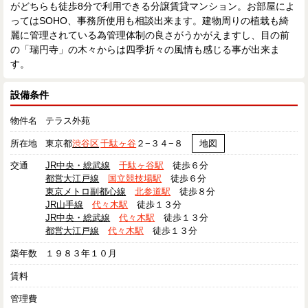
がどちらも徒歩8分で利用できる分譲賃貸マンション。お部屋によ
ってはSOHO、事務所使用も相談出来ます。建物周りの植栽も綺
麗に管理されている為管理体制の良さがうかがえますし、目の前
の「瑞円寺」の木々からは四季折々の風情も感じる事が出来ま
す。
設備条件
物件名
テラス外苑
所在地
東京都
渋谷区
千駄ヶ谷
２−３４−８
地図
交通
JR中央・総武線
千駄ヶ谷駅
徒歩６分
都営大江戸線
国立競技場駅
徒歩６分
東京メトロ副都心線
北参道駅
徒歩８分
JR山手線
代々木駅
徒歩１３分
JR中央・総武線
代々木駅
徒歩１３分
都営大江戸線
代々木駅
徒歩１３分
築年数
１９８３年１０月
賃料
管理費