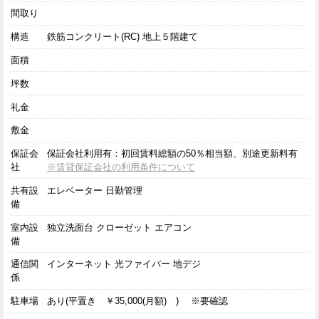
間取り
構造
鉄筋コンクリート(RC) 地上５階建て
面積
坪数
礼金
敷金
保証会
保証会社利用有：初回賃料総額の50％相当額、別途更新料有
社
※賃貸保証会社の利用条件について
共有設
エレベーター 日勤管理
備
室内設
独立洗面台 クローゼット エアコン
備
通信関
インターネット 光ファイバー 地デジ
係
駐車場
あり(平置き ￥35,000(月額) ) ※要確認