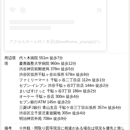
アクセルホーム代々木店(@axelhome_yoyogi)がシェアした投稿
周辺環
代々木病院 551m 徒歩7分
境
慶應義塾大学病院 960m 徒歩12分
渋谷神宮前郵便局 378m 徒歩5分
渋谷区役所千駄ヶ谷出張所 679m 徒歩8分
ファミリーマート 千駄ヶ谷二丁目店 112m 徒歩1分
セブン-イレブン 渋谷千駄ヶ谷3丁目店 144m 徒歩2分
まいばすけっと 千駄ヶ谷3丁目 186m 徒歩2分
オーケー 千駄ヶ谷店 300m 徒歩4分
セブン銀行ATM 145m 徒歩2分
三菱UFJ銀行 青山支店 千駄ケ谷三丁目出張所 357m 徒歩4分
渋谷区立千原児童遊園地 305m 徒歩4分
明治神宮外苑 708m 徒歩9分
備考
※外観・間取り図等現況に相違がある場合は現況を優先と致し