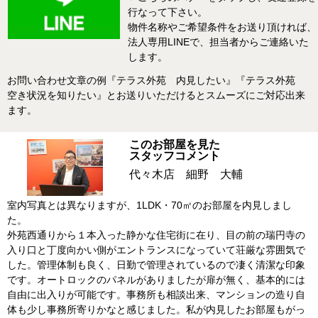
行なって下さい。
物件名称やご希望条件をお送り頂ければ、
法人専用LINEで、担当者からご連絡いた
します。
お問い合わせ文章の例『テラス外苑 内見したい』『テラス外苑
空き状況を知りたい』とお送りいただけるとスムーズにご対応出来
ます。
このお部屋を見た
スタッフコメント
代々木店 細野 大輔
室内写真とは異なりますが、1LDK・70㎡のお部屋を内見しまし
た。
外苑西通りから１本入った静かな住宅街に在り、目の前の瑞円寺の
入り口と丁度向かい側がエントランスになっていて荘厳な雰囲気で
した。管理体制も良く、日勤で管理されているので凄く清潔な印象
です。オートロックのパネルがありましたが扉が無く、基本的には
自由に出入りが可能です。事務所も相談出来、マンションの造り自
体も少し事務所寄りかなと感じました。私が内見したお部屋もがっ