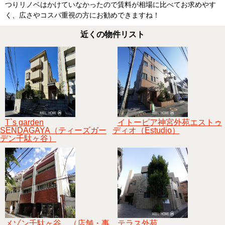
つりリノベはかけていなかったので賃料が相場に比べてお求めやす
く、広さやコスパ重視の方にお勧めできますね！
近くの物件リスト
T`s garden
イトーピア神宮外苑エストゥ
SENDAGAYA（ティーズガー
ディオ（Estudio）
デン千駄ヶ谷）
メゾン千駄ヶ谷 （店舗・事
テラス外苑