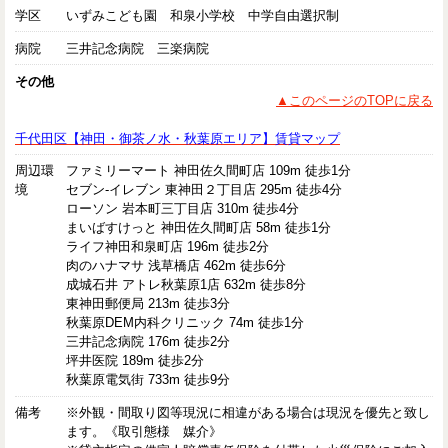
学区
いずみこども園 和泉小学校 中学自由選択制
病院
三井記念病院 三楽病院
その他
▲このページのTOPに戻る
千代田区【神田・御茶ノ水・秋葉原エリア】賃貸マップ
周辺環
ファミリーマート 神田佐久間町店 109m 徒歩1分
境
セブン-イレブン 東神田２丁目店 295m 徒歩4分
ローソン 岩本町三丁目店 310m 徒歩4分
まいばすけっと 神田佐久間町店 58m 徒歩1分
ライフ神田和泉町店 196m 徒歩2分
肉のハナマサ 浅草橋店 462m 徒歩6分
成城石井 アトレ秋葉原1店 632m 徒歩8分
東神田郵便局 213m 徒歩3分
秋葉原DEM内科クリニック 74m 徒歩1分
三井記念病院 176m 徒歩2分
坪井医院 189m 徒歩2分
秋葉原電気街 733m 徒歩9分
備考
※外観・間取り図等現況に相違がある場合は現況を優先と致し
ます。《取引態様 媒介》