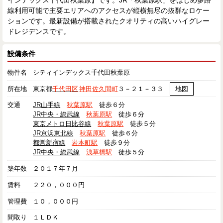
インデックス千代田秋葉原】です。JR「秋葉原駅」をはじめ多路
線利用可能で主要エリアへのアクセスが縦横無尽の抜群なロケー
ションです。最新設備が搭載されたクオリティの高いハイグレー
ドレジデンスです。
設備条件
物件名
シティインデックス千代田秋葉原
所在地
東京都
千代田区
神田佐久間町
３－２１－３３
地図
交通
JR山手線
秋葉原駅
徒歩６分
JR中央・総武線
秋葉原駅
徒歩６分
東京メトロ日比谷線
秋葉原駅
徒歩５分
JR京浜東北線
秋葉原駅
徒歩６分
都営新宿線
岩本町駅
徒歩９分
JR中央・総武線
浅草橋駅
徒歩５分
築年数
２０１７年７月
賃料
２２０，０００円
管理費
１０，０００円
間取り
１ＬＤＫ