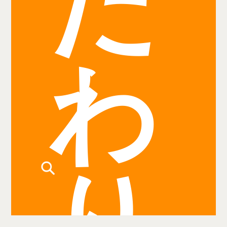
だ
わ
り