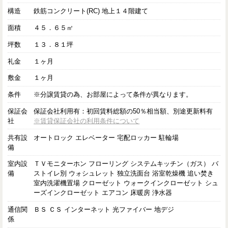
構造
鉄筋コンクリート(RC) 地上１４階建て
面積
４５．６５㎡
坪数
１３．８１坪
礼金
１ヶ月
敷金
１ヶ月
条件
※分譲賃貸の為、お部屋によって条件が異なります。
保証会
保証会社利用有：初回賃料総額の50％相当額、別途更新料有
社
※賃貸保証会社の利用条件について
共有設
オートロック エレベーター 宅配ロッカー 駐輪場
備
室内設
ＴＶモニターホン フローリング システムキッチン（ガス） バ
備
ストイレ別 ウォシュレット 独立洗面台 浴室乾燥機 追い焚き
室内洗濯機置場 クローゼット ウォークインクローゼット シュ
ーズインクローゼット エアコン 床暖房 浄水器
通信関
ＢＳ ＣＳ インターネット 光ファイバー 地デジ
係