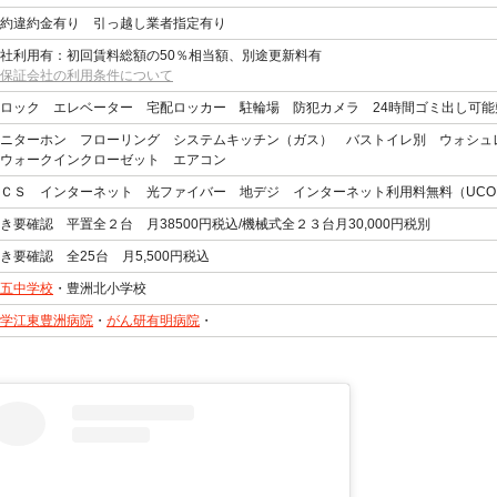
約違約金有り 引っ越し業者指定有り
社利用有：初回賃料総額の50％相当額、別途更新料有
保証会社の利用条件について
ロック エレベーター 宅配ロッカー 駐輪場 防犯カメラ 24時間ゴミ出し可
ニターホン フローリング システムキッチン（ガス） バストイレ別 ウォシュ
ウォークインクローゼット エアコン
ＣＳ インターネット 光ファイバー 地デジ インターネット利用料無料（UCO
き要確認 平置全２台 月38500円税込/機械式全２３台月30,000円税別
き要確認 全25台 月5,500円税込
五中学校
・豊洲北小学校
学江東豊洲病院
・
がん研有明病院
・