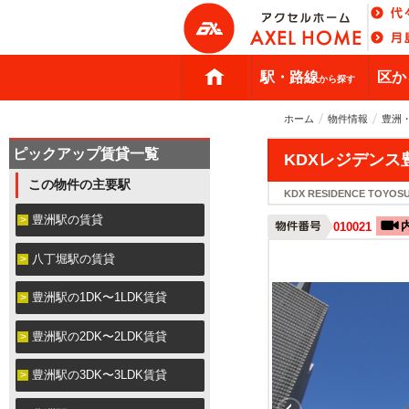
駅・路線
区か
から探す
ホーム
物件情報
豊洲
ピックアップ賃貸一覧
KDXレジデンス
この物件の主要駅
KDX RESIDENCE TOYOS
豊洲駅の賃貸
010021
八丁堀駅の賃貸
豊洲駅の1DK〜1LDK賃貸
豊洲駅の2DK〜2LDK賃貸
豊洲駅の3DK〜3LDK賃貸