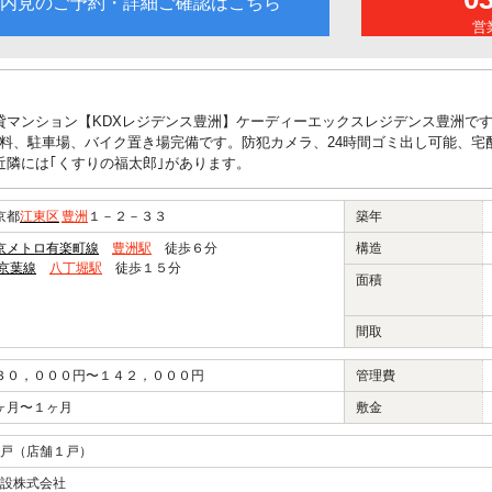
内見のご予約・詳細ご確認はこちら
営業
貸マンション【KDXレジデンス豊洲】ケーディーエックスレジデンス豊洲です
料、駐車場、バイク置き場完備です。防犯カメラ、24時間ゴミ出し可能、宅
近隣には｢くすりの福太郎｣があります。
京都
江東区
豊洲
１－２－３３
築年
京メトロ有楽町線
豊洲駅
徒歩６分
構造
R京葉線
八丁堀駅
徒歩１５分
面積
間取
３０，０００円〜１４２，０００円
管理費
ヶ月〜１ヶ月
敷金
戸（店舗１戸）
設株式会社