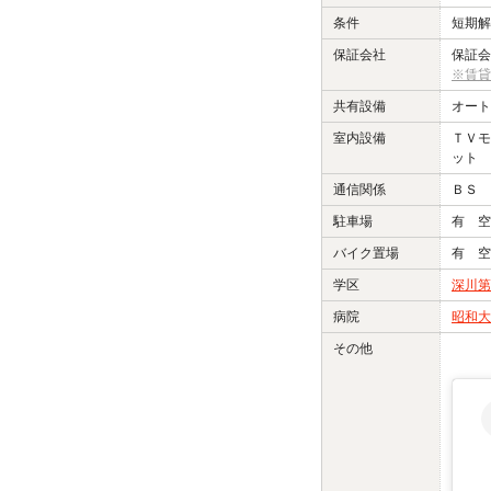
条件
短期解
保証会社
保証会
※賃貸
共有設備
オート
室内設備
ＴＶモ
ット 
通信関係
ＢＳ 
駐車場
有 空
バイク置場
有 空
学区
深川第
病院
昭和大
その他