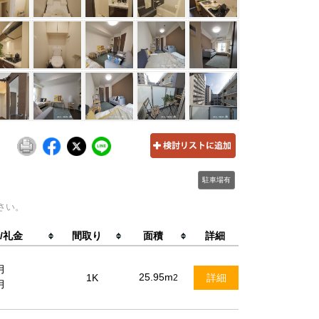
駐車場有
さい。
/礼金
間取り
面積
詳細
月
25.95m
1K
詳細
2
月