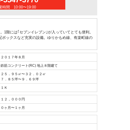
時間 10:00〜19:00
。1階には｢セブンイレブン｣が入っていてとても便利。
配ボックスなど充実の設備。ゆりかもめ線、有楽町線の
２０１７年８月
鉄筋コンクリート(RC) 地上８階建て
２５．９５㎡〜３２．０２㎡
７．８５坪〜９．６９坪
１Ｋ
１２，０００円
０ヶ月〜１ヶ月