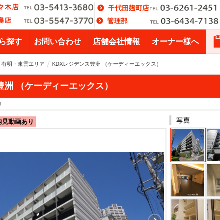
ら探す
お問い合わせ
店舗会社情報
オーナー様へ
・有明・東雲エリア
KDXレジデンス豊洲 （ケーディーエックス）
豊洲 （ケーディーエックス）
U
内見動画あり