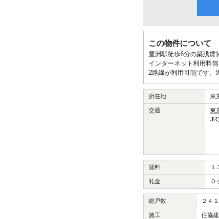
この物件について
豊洲駅徒歩6分の築浅賃
インターネット利用料無
2路線が利用可能です。
所在地
東
交通
東
J
賃料
１
礼金
０
総戸数
２４１
施工
住協建