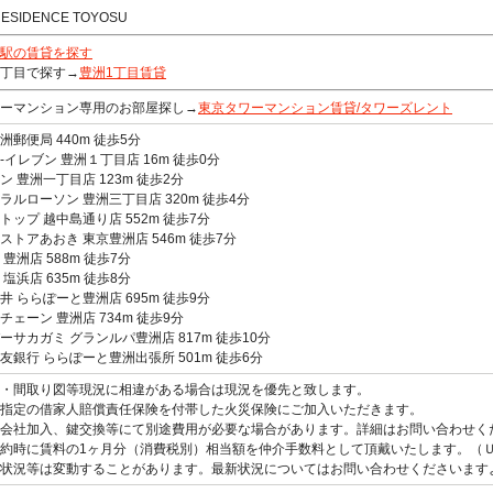
RESIDENCE TOYOSU
駅の賃貸を探す
丁目で探す→
豊洲1丁目賃貸
ーマンション専用のお部屋探し→
東京タワーマンション賃貸/タワーズレント
洲郵便局 440m 徒歩5分
-イレブン 豊洲１丁目店 16m 徒歩0分
ン 豊洲一丁目店 123m 徒歩2分
ラルローソン 豊洲三丁目店 320m 徒歩4分
トップ 越中島通り店 552m 徒歩7分
ストアあおき 東京豊洲店 546m 徒歩7分
 豊洲店 588m 徒歩7分
 塩浜店 635m 徒歩8分
井 ららぽーと豊洲店 695m 徒歩9分
チェーン 豊洲店 734m 徒歩9分
ーサカガミ グランルパ豊洲店 817m 徒歩10分
友銀行 ららぽーと豊洲出張所 501m 徒歩6分
観・間取り図等現況に相違がある場合は現況を優先と致します。
指定の借家人賠償責任保険を付帯した火災保険にご加入いただきます。
会社加入、鍵交換等にて別途費用が必要な場合があります。詳細はお問い合わせく
約時に賃料の1ヶ月分（消費税別）相当額を仲介手数料として頂戴いたします。（
状況等は変動することがあります。最新状況についてはお問い合わせくださいます