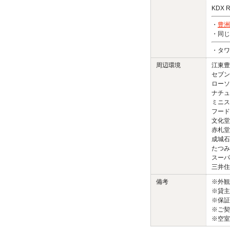
KDX 
・
豊洲
・同じ
・タワ
周辺環境
江東豊
セブン
ローソ
ナチュ
ミニス
フード
文化堂
赤札堂
成城石
たつみ
スーパ
三井住
備考
※外
※貸主
※保証
※ご契
※空室