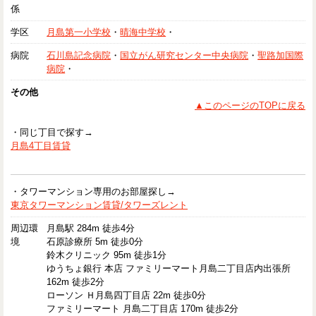
係
学区
月島第一小学校
・
晴海中学校
・
病院
石川島記念病院
・
国立がん研究センター中央病院
・
聖路加国際
病院
・
その他
▲このページのTOPに戻る
・同じ丁目で探す→
月島4丁目賃貸
・タワーマンション専用のお部屋探し→
東京タワーマンション賃貸/タワーズレント
周辺環
月島駅 284m 徒歩4分
境
石原診療所 5m 徒歩0分
鈴木クリニック 95m 徒歩1分
ゆうちょ銀行 本店 ファミリーマート月島二丁目店内出張所
162m 徒歩2分
ローソン Ｈ月島四丁目店 22m 徒歩0分
ファミリーマート 月島二丁目店 170m 徒歩2分