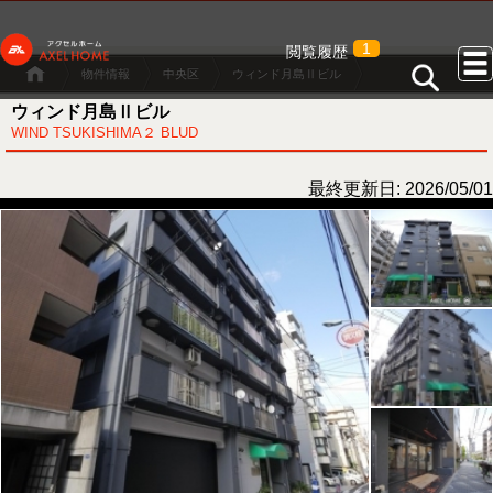
1
閲覧履歴
物件情報
中央区
ウィンド月島Ⅱビル
ウィンド月島Ⅱビル
WIND TSUKISHIMA２ BLUD
最終更新日: 2026/05/01