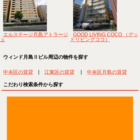
エルステージ月島アトラージ
GOOD LIVING COCO （グッ
ュ
ドリビングココ）
ウィンド月島Ⅱビル周辺の物件を探す
中央区の賃貸
|
江東区の賃貸
|
中央区月島の賃貸
こだわり検索条件から探す