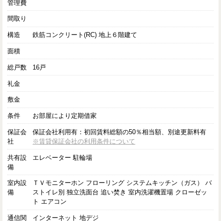
管理費
間取り
構造
鉄筋コンクリート(RC) 地上６階建て
面積
総戸数
16戸
礼金
敷金
条件
お部屋により定期借家
保証会
保証会社利用有：初回賃料総額の50％相当額、別途更新料有
社
※賃貸保証会社の利用条件について
共有設
エレベーター 駐輪場
備
室内設
ＴＶモニターホン フローリング システムキッチン（ガス） バ
備
ストイレ別 独立洗面台 追い焚き 室内洗濯機置場 クローゼッ
ト エアコン
通信関
インターネット 地デジ