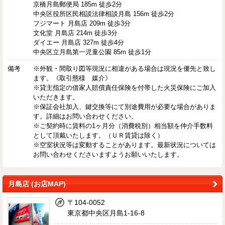
京橋月島郵便局 185m 徒歩2分
中央区役所区民相談法律相談月島 156m 徒歩2分
フジマート 月島店 209m 徒歩3分
文化堂 月島店 214m 徒歩3分
ダイエー 月島店 327m 徒歩4分
中央区立月島第一児童公園 85m 徒歩1分
備考
※外観・間取り図等現況に相違がある場合は現況を優先と致し
ます。《取引態様 媒介》
※貸主指定の借家人賠償責任保険を付帯した火災保険にご加入
いただきます。
※保証会社加入、鍵交換等にて別途費用が必要な場合がありま
す。詳細はお問い合わせください。
※ご契約時に賃料の1ヶ月分（消費税別）相当額を仲介手数料
として頂戴いたします。（ＵＲ賃貸は除く）
※空室状況等は変動することがあります。最新状況については
お問い合わせくださいますようお願いいたします。
月島店 (お店MAP)
〒104-0052
東京都中央区月島1-16-8