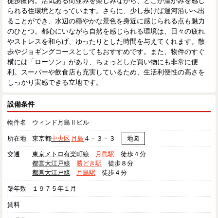
徒歩圏内。活気ある街並みを楽しみながら、どこか温かみを感じ
られる住環境となっています。さらに、少し歩けば運河沿いへ出
ることができ、水辺の穏やかな景色を身近に感じられる点も魅力
のひとつ。都心にいながら自然を感じられる環境は、日々の疲れ
やストレスを和らげ、ゆったりとした時間を与えてくれます。散
歩やジョギングコースとしてもおすすめです。また、物件のすぐ
横には「ローソン」があり、ちょっとした買い物にも非常に便
利。スーパーや飲食店も充実しているため、生活利便性の高さを
しっかり実感できる立地です。
設備条件
物件名
ウィンド月島Ⅱビル
所在地
東京都
中央区
月島
４－３－３
地図
交通
東京メトロ有楽町線
月島駅
徒歩４分
都営大江戸線
勝どき駅
徒歩８分
都営大江戸線
月島駅
徒歩４分
築年数
１９７５年１月
賃料