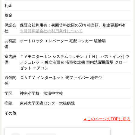
礼金
敷金
保証会
保証会社利用有：初回賃料総額の50％相当額、別途更新料有
社
※賃貸保証会社の利用条件について
共有設
オートロック エレベーター 宅配ロッカー 駐輪場
備
室内設
ＴＶモニターホン システムキッチン（ＩＨ） バストイレ別 ウ
備
ォシュレット 独立洗面台 浴室乾燥機 室内洗濯機置場 クロー
ゼット エアコン
通信関
ＣＡＴＶ インターネット 光ファイバー 地デジ
係
学区
神南小学校 松濤中学校
病院
東邦大学医療センター大橋病院
その他
▲このページのTOPに戻る