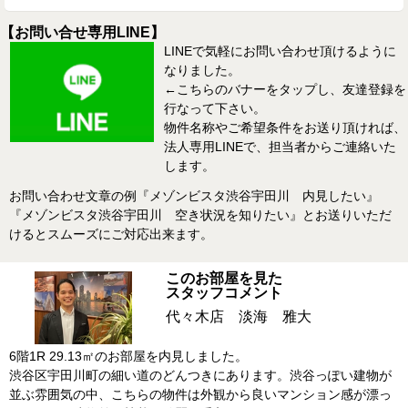
【お問い合せ専用LINE】
LINEで気軽にお問い合わせ頂けるように
なりました。
←こちらのバナーをタップし、友達登録を
行なって下さい。
物件名称やご希望条件をお送り頂ければ、
法人専用LINEで、担当者からご連絡いた
します。
お問い合わせ文章の例『メゾンビスタ渋谷宇田川 内見したい』
『メゾンビスタ渋谷宇田川 空き状況を知りたい』とお送りいただ
けるとスムーズにご対応出来ます。
このお部屋を見た
スタッフコメント
代々木店 淡海 雅大
6階1R 29.13㎡のお部屋を内見しました。
渋谷区宇田川町の細い道のどんつきにあります。渋谷っぽい建物が
並ぶ雰囲気の中、こちらの物件は外観から良いマンション感が漂っ