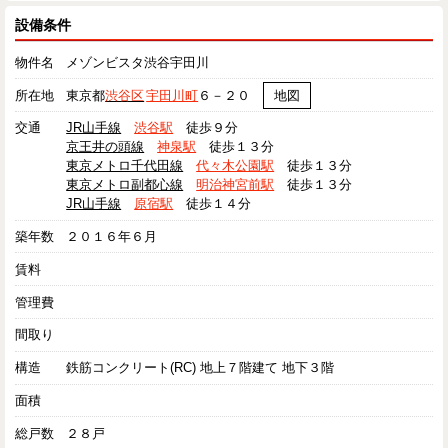
設備条件
物件名
メゾンビスタ渋谷宇田川
所在地
東京都
渋谷区
宇田川町
６－２０
地図
交通
JR山手線
渋谷駅
徒歩９分
京王井の頭線
神泉駅
徒歩１３分
東京メトロ千代田線
代々木公園駅
徒歩１３分
東京メトロ副都心線
明治神宮前駅
徒歩１３分
JR山手線
原宿駅
徒歩１４分
築年数
２０１６年６月
賃料
管理費
間取り
構造
鉄筋コンクリート(RC) 地上７階建て 地下３階
面積
総戸数
２８戸