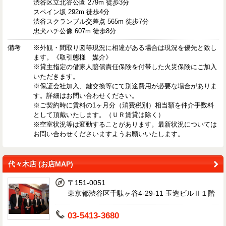
渋谷区立北谷公園 279m 徒歩3分
スペイン坂 292m 徒歩4分
渋谷スクランブル交差点 565m 徒歩7分
忠犬ハチ公像 607m 徒歩8分
備考
※外観・間取り図等現況に相違がある場合は現況を優先と致し
ます。《取引態様 媒介》
※貸主指定の借家人賠償責任保険を付帯した火災保険にご加入
いただきます。
※保証会社加入、鍵交換等にて別途費用が必要な場合がありま
す。詳細はお問い合わせください。
※ご契約時に賃料の1ヶ月分（消費税別）相当額を仲介手数料
として頂戴いたします。（ＵＲ賃貸は除く）
※空室状況等は変動することがあります。最新状況については
お問い合わせくださいますようお願いいたします。
代々木店 (お店MAP)
〒151-0051
東京都渋谷区千駄ヶ谷4-29-11 玉造ビルⅡ１階
03-5413-3680