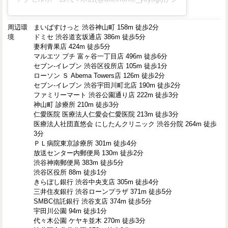
周辺環
まいばすけっと 渋谷神山町 158m 徒歩2分
境
ドミセ 渋谷道玄坂通店 386m 徒歩5分
妻利青果店 424m 徒歩5分
マルエツ プチ 富ヶ谷一丁目店 496m 徒歩6分
セブン-イレブン 渋谷区役所店 105m 徒歩1分
ローソン Ｓ Abema Towers店 126m 徒歩2分
セブン-イレブン 渋谷宇田川町北店 190m 徒歩2分
ファミリーマート 渋谷公園通り店 222m 徒歩3分
神山町 診療所 210m 徒歩3分
仁愛医院 医療法人仁愛会仁愛医院 213m 徒歩3分
医療法人社団直悠会 にしたんクリニック 渋谷分院 264m 徒歩
3分
ＰＬ病院東京診療所 301m 徒歩4分
放送センター内郵便局 130m 徒歩2分
渋谷神南郵便局 383m 徒歩5分
渋谷区役所 88m 徒歩1分
きらぼし銀行 渋谷中央支店 305m 徒歩4分
三井住友銀行 渋谷ローンプラザ 371m 徒歩5分
SMBC信託銀行 渋谷支店 374m 徒歩5分
宇田川公園 94m 徒歩1分
代々木公園 ケヤキ並木 270m 徒歩3分