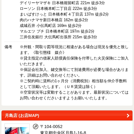
デイリーヤマザキ 日本橋堀留町店 221m 徒歩3分
ローソン 日本橋本町二丁目店 222m 徒歩3分
まいばすけっと 日本橋本町４丁目店 137m 徒歩2分
肉のハナマサ新日本橋店 162m 徒歩2分
成城石井 小伝馬町店 169m 徒歩2分
マルエツ プチ 日本橋本町店 197m 徒歩2分
三井住友銀行 大伝馬町出張所 215m 徒歩3分
備考
※外観・間取り図等現況に相違がある場合は現況を優先と致し
ます。《取引態様 媒介》
※貸主指定の借家人賠償責任保険を付帯した火災保険にご加入
いただきます。
※保証会社加入、鍵交換等にて別途費用が必要な場合がありま
す。詳細はお問い合わせください。
※ご契約時に賃料の1ヶ月分（消費税別）相当額を仲介手数料
として頂戴いたします。（ＵＲ賃貸は除く）
※空室状況等は変動することがあります。最新状況については
お問い合わせくださいますようお願いいたします。
月島店 (お店MAP)
〒104-0052
東京都中央区月島1-16-8