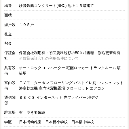
構造
鉄骨鉄筋コンクリート(SRC) 地上１５階建て
面積
総戸数
１０５戸
礼金
敷金
保証会
保証会社利用有：初回賃料総額の50％相当額、別途更新料有
社
※賃貸保証会社の利用条件について
共有設
オートロック エレベーター 宅配ロッカー トランクルーム 駐
備
輪場
室内設
ＴＶモニターホン フローリング バストイレ別 ウォシュレット
備
浴室乾燥機 室内洗濯機置場 クローゼット エアコン
通信関
ＢＳ ＣＳ インターネット 光ファイバー 地デジ
係
駐車場
有 空き要確認
学区
日本橋幼稚園 日本橋小学校 日本橋中学校