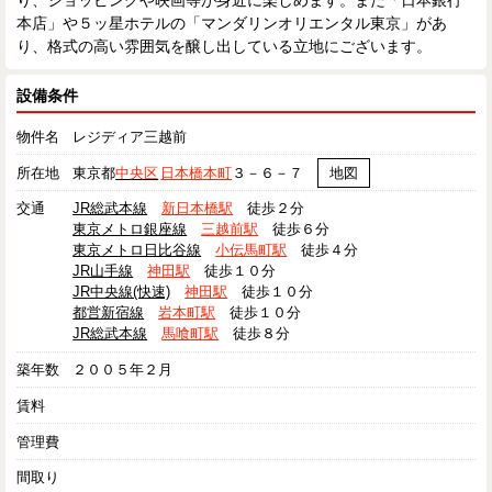
り、ショッピングや映画等が身近に楽しめます。また「日本銀行
本店」や５ッ星ホテルの「マンダリンオリエンタル東京」があ
り、格式の高い雰囲気を醸し出している立地にございます。
設備条件
物件名
レジディア三越前
所在地
東京都
中央区
日本橋本町
３－６－７
地図
交通
JR総武本線
新日本橋駅
徒歩２分
東京メトロ銀座線
三越前駅
徒歩６分
東京メトロ日比谷線
小伝馬町駅
徒歩４分
JR山手線
神田駅
徒歩１０分
JR中央線(快速)
神田駅
徒歩１０分
都営新宿線
岩本町駅
徒歩１０分
JR総武本線
馬喰町駅
徒歩８分
築年数
２００５年２月
賃料
管理費
間取り