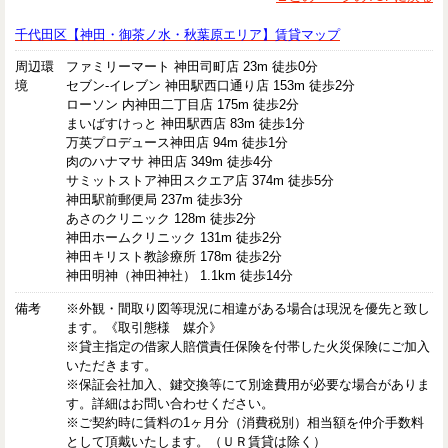
千代田区【神田・御茶ノ水・秋葉原エリア】賃貸マップ
周辺環
ファミリーマート 神田司町店 23m 徒歩0分
境
セブン-イレブン 神田駅西口通り店 153m 徒歩2分
ローソン 内神田二丁目店 175m 徒歩2分
まいばすけっと 神田駅西店 83m 徒歩1分
万英プロデュース神田店 94m 徒歩1分
肉のハナマサ 神田店 349m 徒歩4分
サミットストア神田スクエア店 374m 徒歩5分
神田駅前郵便局 237m 徒歩3分
あさのクリニック 128m 徒歩2分
神田ホームクリニック 131m 徒歩2分
神田キリスト教診療所 178m 徒歩2分
神田明神（神田神社） 1.1km 徒歩14分
備考
※外観・間取り図等現況に相違がある場合は現況を優先と致し
ます。《取引態様 媒介》
※貸主指定の借家人賠償責任保険を付帯した火災保険にご加入
いただきます。
※保証会社加入、鍵交換等にて別途費用が必要な場合がありま
す。詳細はお問い合わせください。
※ご契約時に賃料の1ヶ月分（消費税別）相当額を仲介手数料
として頂戴いたします。（ＵＲ賃貸は除く）