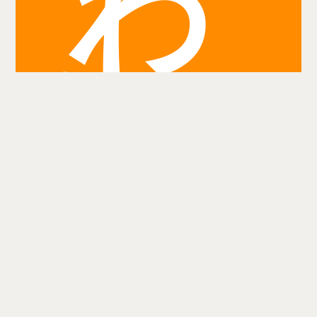
わ
り
検