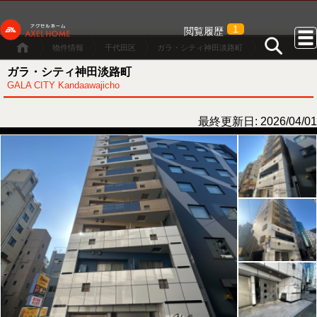
1
閲覧履歴
物件情報
千代田区
ガラ・シティ神田淡路町
ガラ・シティ神田淡路町
GALA CITY Kandaawajicho
最終更新日: 2026/04/01