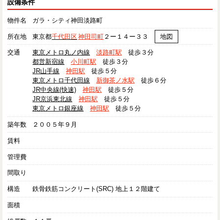
設備条件
物件名
ガラ・シティ神田淡路町
所在地
東京都
千代田区
神田司町
２ー１４ー３３
地図
交通
東京メトロ丸ノ内線
淡路町駅
徒歩３分
都営新宿線
小川町駅
徒歩３分
JR山手線
神田駅
徒歩５分
東京メトロ千代田線
新御茶ノ水駅
徒歩６分
JR中央線(快速)
神田駅
徒歩５分
JR京浜東北線
神田駅
徒歩５分
東京メトロ銀座線
神田駅
徒歩５分
築年数
２００５年９月
賃料
管理費
間取り
構造
鉄骨鉄筋コンクリート(SRC) 地上１２階建て
面積