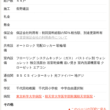
総戸数
４４戸
施工
長野建設
礼金
敷金
保証会
保証会社利用有：初回賃料総額の50％相当額、別途更新料有
社
※賃貸保証会社の利用条件について
共有設
オートロック 宅配ロッカー 駐輪場
備
室内設
フローリング システムキッチン（ガス） バストイレ別 ウォシ
備
ュレット 独立洗面台 浴室乾燥機 追い焚き 室内洗濯機置場 ク
ローゼット エアコン
通信関
ＢＳ ＣＳ インターネット 光ファイバー 地デジ
係
学区
千代田幼稚園 千代田小学校 中学自由選択制
病院
東京科学大学病院
・
順天堂大学医学部附属順天堂医院
・
その他
▲このページのTOPに戻る