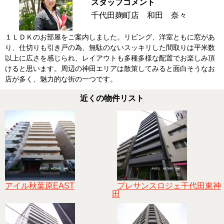
スタッフコメント
千代田麹町店 和田 奈々
１ＬＤＫのお部屋をご案内しました。リビング、洋室ともに窓があ
り、仕切りも引き戸の為、無駄のないスッキリした間取りは平米数
以上に広さを感じられ、レイアウトも多種多様な配置でお楽しみ頂
けると思います。周辺の神田エリアは散策してみると面白そうなお
店が多く、魅力的な街の一つです。
近くの物件リスト
アイル秋葉原EAST
プレサンスロジェ千代田東神
田