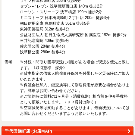
ライフ神田和泉町店 358m 徒歩4分
セブン-イレブン 浅草橋駅西口店 140m 徒歩2分
ローソン・スリーエフ 浅草橋店 199m 徒歩2分
ミニストップ 日本橋馬喰町２丁目店 200m 徒歩3分
朝日信用金庫 豊島町支店 361m 徒歩5分
東神田郵便局 312m 徒歩4分
公益財団法人 朝日生命成人病研究所 附属医院 192m 徒歩2分
三井記念病院 409m 徒歩5分
佐久間公園 284m 徒歩4分
浅草橋公園 286m 徒歩4分
備考
※外観・間取り図等現況に相違がある場合は現況を優先と致し
ます。《取引態様 媒介》
※貸主指定の借家人賠償責任保険を付帯した火災保険にご加入
いただきます。
※保証会社加入、鍵交換等にて別途費用が必要な場合がありま
す。詳細はお問い合わせください。
※ご契約時に賃料の1ヶ月分（消費税別）相当額を仲介手数料
として頂戴いたします。（ＵＲ賃貸は除く）
※空室状況等は変動することがあります。最新状況については
お問い合わせくださいますようお願いいたします。
千代田麹町店 (お店MAP)