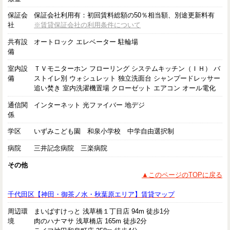
保証会
保証会社利用有：初回賃料総額の50％相当額、別途更新料有
社
※賃貸保証会社の利用条件について
共有設
オートロック エレベーター 駐輪場
備
室内設
ＴＶモニターホン フローリング システムキッチン（ＩＨ） バ
備
ストイレ別 ウォシュレット 独立洗面台 シャンプードレッサー
追い焚き 室内洗濯機置場 クローゼット エアコン オール電化
通信関
インターネット 光ファイバー 地デジ
係
学区
いずみこども園 和泉小学校 中学自由選択制
病院
三井記念病院 三楽病院
その他
▲このページのTOPに戻る
千代田区【神田・御茶ノ水・秋葉原エリア】賃貸マップ
周辺環
まいばすけっと 浅草橋１丁目店 94m 徒歩1分
境
肉のハナマサ 浅草橋店 165m 徒歩2分