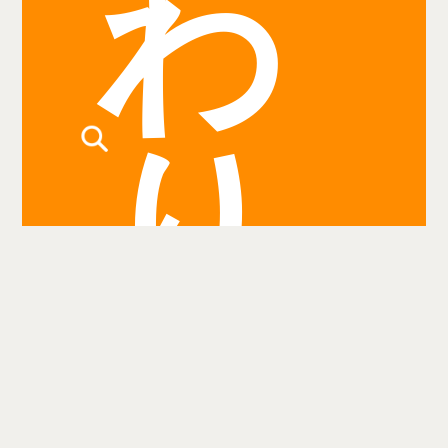
わ
り
検