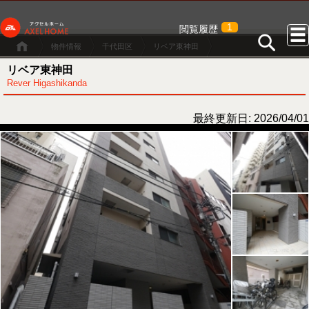
1
閲覧履歴
物件情報
千代田区
リベア東神田
リベア東神田
Rever Higashikanda
最終更新日: 2026/04/01