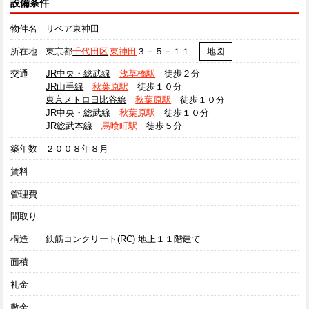
設備条件
物件名
リベア東神田
所在地
東京都
千代田区
東神田
３－５－１１
地図
交通
JR中央・総武線
浅草橋駅
徒歩２分
JR山手線
秋葉原駅
徒歩１０分
東京メトロ日比谷線
秋葉原駅
徒歩１０分
JR中央・総武線
秋葉原駅
徒歩１０分
JR総武本線
馬喰町駅
徒歩５分
築年数
２００８年８月
賃料
管理費
間取り
構造
鉄筋コンクリート(RC) 地上１１階建て
面積
礼金
敷金