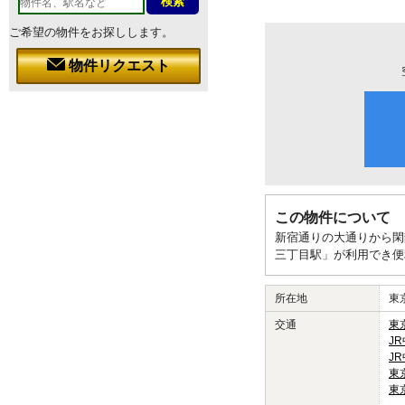
ご希望の物件をお探しします。
物件リクエスト
この物件について
新宿通りの大通りから閑
三丁目駅」が利用でき便
所在地
東
交通
東
J
J
東
東