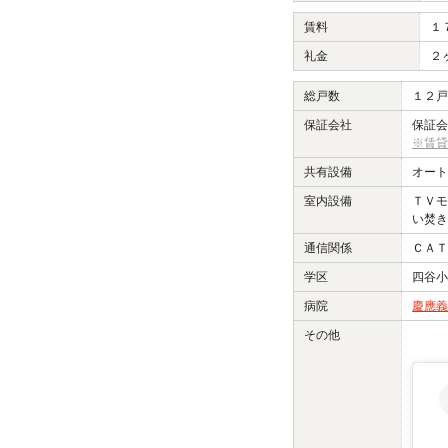
賃料
１
礼金
２
総戸数
１２戸
保証会社
保証会
※賃貸
共有設備
オート
室内設備
ＴＶモ
い焚き
通信関係
ＣＡＴ
学区
四谷
病院
慶應義
その他