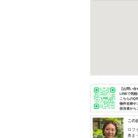
【お問い合せ
LINEで
こちらのQ
物件名称や
担当者から
この
ロフ
奥ま