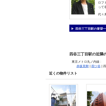
ロフ
って
代々
四谷三丁目駅の賃貸一
四谷三丁目駅の近隣
東京メトロ丸ノ内線
:
赤坂見附
|
四ツ谷
| 
近くの物件リスト