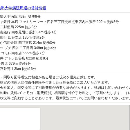
義塾大学病院周辺の賃貸情報
塾大学病院 758m 徒歩9分
ょ銀行 本店 ファミリーマート四谷三丁目交差点東店内出張所 202m 徒歩3分
二郵便局 225m 徒歩3分
友銀行 四谷見附出張所 84m 徒歩1分
銀行 四谷支店 185m 徒歩2分
か信用金庫 四谷支店 214m 徒歩3分
ツ プチ 四谷二丁目店 349m 徒歩4分
 コモレ四谷店 565m 徒歩7分
井 アトレ四谷店 622m 徒歩8分
吉店 679m 徒歩8分
外苑 1.3km 徒歩16分
観・間取り図等現況に相違がある場合は現況を優先と致します。
指定の借家人賠償責任保険を付帯した火災保険にご加入いただきます。
会社加入、鍵交換等にて別途費用が必要な場合があります。詳細はお問い合わせく
約時に賃料の1ヶ月分（消費税別）相当額を仲介手数料として頂戴いたします。（
状況等は変動することがあります。最新状況についてはお問い合わせくださいます