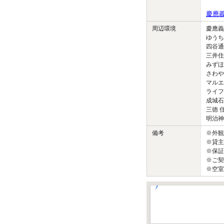
慶應
周辺環境
慶應義
ゆうち
四谷通
三井住
みずほ
さわや
マルエ
ライフ
成城石
三徳 住
明治神宮
備考
※外
※貸主
※保証
※ご契
※空室