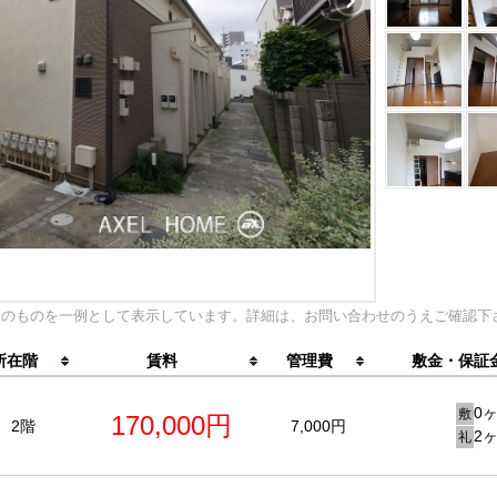
内のものを一例として表示しています。詳細は、お問い合わせのうえご確認下
所在階
賃料
管理費
敷金・保証
0
敷
170,000円
2階
7,000円
2
礼