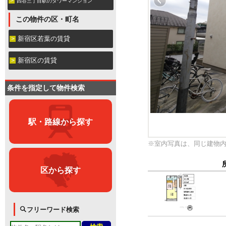
四谷三丁目駅のタワーマンション
この物件の区・町名
新宿区若葉の賃貸
新宿区の賃貸
条件を指定して物件検索
駅・路線から探す
※室内写真は、同じ建物
区から探す
フリーワード検索