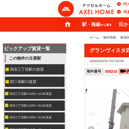
駅・路線
区か
から探す
ホーム
物件情報
新宿
ピックアップ賃貸一覧
グランヴィスタ
この物件の主要駅
GRANVISTA YOTSUYA
四谷三丁目駅の賃貸
008218
四ツ谷駅の賃貸
四谷三丁目駅の1DK〜1LDK賃貸
四谷三丁目駅の2DK〜2LDK賃貸
四谷三丁目駅の3DK〜3LDK賃貸