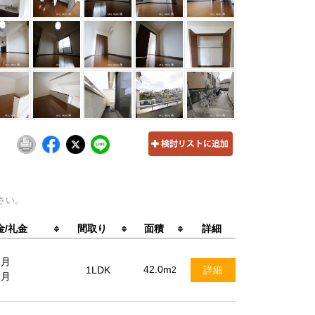
さい。
金/礼金
間取り
面積
詳細
ヶ月
42.0m
1LDK
詳細
2
ヶ月