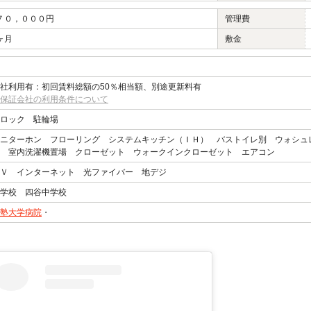
７０，０００円
管理費
ヶ月
敷金
社利用有：初回賃料総額の50％相当額、別途更新料有
保証会社の利用条件について
ロック 駐輪場
ニターホン フローリング システムキッチン（ＩＨ） バストイレ別 ウォシュ
 室内洗濯機置場 クローゼット ウォークインクローゼット エアコン
Ｖ インターネット 光ファイバー 地デジ
小学校 四谷中学校
塾大学病院
・