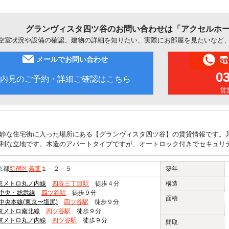
グランヴィスタ四ツ谷のお問い合わせは「アクセルホ
空室状況や設備の確認、建物の詳細を知りたい、実際にお部屋を見たいなど
メールでお問い合わせ
0
内見のご予約・詳細ご確認はこちら
営業
静な住宅街に入った場所にある【グランヴィスタ四ツ谷】の賃貸情報です。J
利な立地です。木造のアパートタイプですが、オートロック付きでセキュリ
京都
新宿区
若葉
１－２－５
築年
京メトロ丸ノ内線
四谷三丁目駅
徒歩４分
構造
R中央・総武線
四ツ谷駅
徒歩９分
面積
R中央本線(東京〜塩尻)
四ツ谷駅
徒歩９分
京メトロ南北線
四ツ谷駅
徒歩９分
京メトロ丸ノ内線
四ツ谷駅
徒歩９分
間取