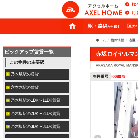
駅・路線
区か
から探す
ホーム
物件情報
港区
ピックアップ賃貸一覧
赤坂ロイヤルマ
この物件の主要駅
AKASAKA ROYAL MANSI
乃木坂駅の賃貸
008079
六本木駅の賃貸
乃木坂駅の1DK〜1LDK賃貸
乃木坂駅の2DK〜2LDK賃貸
乃木坂駅の3DK〜3LDK賃貸