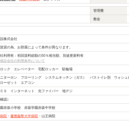
管理費
敷金
設株式会社
賃貸の為、お部屋によって条件が異なります。
社利用有：初回賃料総額の50％相当額、別途更新料有
保証会社の利用条件について
ロック エレベーター 宅配ロッカー 駐輪場
ニターホン フローリング システムキッチン（ガス） バストイレ別 ウォシュ
ローゼット エアコン
ＣＳ インターネット 光ファイバー 地デジ
確認）
園赤坂小学校 赤坂学園赤坂中学校
病院
・
慶應義塾大学病院
・山王病院