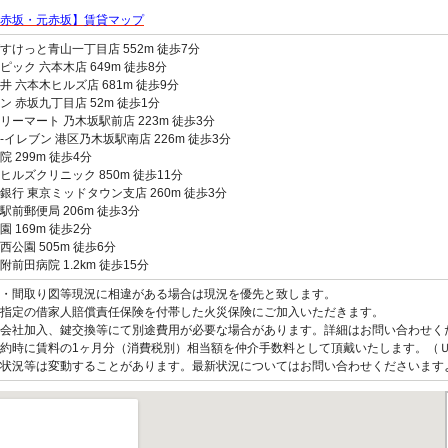
赤坂・元赤坂】賃貸マップ
すけっと青山一丁目店 552m 徒歩7分
ピック 六本木店 649m 徒歩8分
井 六本木ヒルズ店 681m 徒歩9分
ン 赤坂九丁目店 52m 徒歩1分
リーマート 乃木坂駅前店 223m 徒歩3分
-イレブン 港区乃木坂駅南店 226m 徒歩3分
院 299m 徒歩4分
ヒルズクリニック 850m 徒歩11分
銀行 東京ミッドタウン支店 260m 徒歩3分
駅前郵便局 206m 徒歩3分
園 169m 徒歩2分
西公園 505m 徒歩6分
附前田病院 1.2km 徒歩15分
観・間取り図等現況に相違がある場合は現況を優先と致します。
指定の借家人賠償責任保険を付帯した火災保険にご加入いただきます。
会社加入、鍵交換等にて別途費用が必要な場合があります。詳細はお問い合わせく
約時に賃料の1ヶ月分（消費税別）相当額を仲介手数料として頂戴いたします。（
状況等は変動することがあります。最新状況についてはお問い合わせくださいます