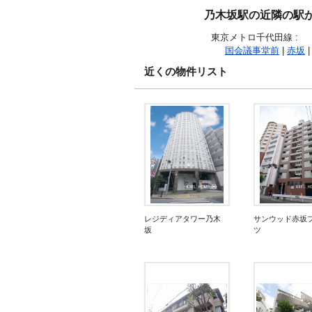
乃木坂駅の近隣の駅
東京メトロ千代田線
:
国会議事堂前
|
赤坂
|
近くの物件リスト
レジディアタワー乃木
サンウッド赤坂
坂
ツ