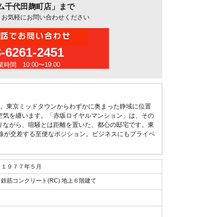
ム千代田麹町店」まで
、お気軽にお問い合わせください
3-6261-2451
時間 10:00〜19:00
す。東京ミッドタウンからわずかに奥まった静域に位置
空気を纏います。「赤坂ロイヤルマンション」は、その
りながら、喧騒とは距離を置いた、都心の邸宅です。東
路線が交差する至便なポジション。ビジネスにもプライベ
１９７７年５月
鉄筋コンクリート(RC) 地上６階建て