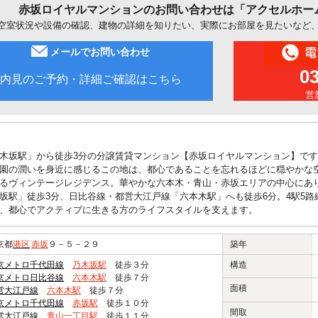
赤坂ロイヤルマンションのお問い合わせは「アクセルホー
空室状況や設備の確認、建物の詳細を知りたい、実際にお部屋を見たいなど
メールでお問い合わせ
0
内見のご予約・詳細ご確認はこちら
営業
木坂駅」から徒歩3分の分譲賃貸マンション【赤坂ロイヤルマンション】で
園の潤いを身近に感じるこの地は、都心であることを忘れるほどに穏やかな
るヴィンテージレジデンス。華やかな六本木・青山・赤坂エリアの中心にあ
坂駅」徒歩3分、日比谷線・都営大江戸線「六本木駅」へも徒歩6分。4駅5
、都心でアクティブに生きる方のライフスタイルを支えます。
京都
港区
赤坂
９－５－２９
築年
京メトロ千代田線
乃木坂駅
徒歩３分
構造
京メトロ日比谷線
六本木駅
徒歩７分
面積
営大江戸線
六本木駅
徒歩７分
京メトロ千代田線
赤坂駅
徒歩１０分
間取
営大江戸線
青山一丁目駅
徒歩１１分