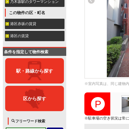
乃木坂駅のタワーマンション
この物件の区・町名
港区赤坂の賃貸
港区の賃貸
条件を指定して物件検索
駅・路線から探す
※室内写真は、同じ建物
区から探す
※駐車場の空き状況は常
フリーワード検索