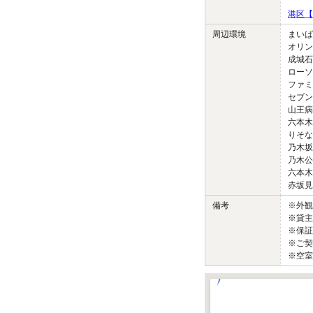
港区【
周辺環境
まいば
オリン
成城石
ローソ
ファミ
セブン
山王病
六本木
りそな
乃木坂
乃木公
六本木
赤坂見
備考
※外
※貸主
※保証
※ご契
※空室