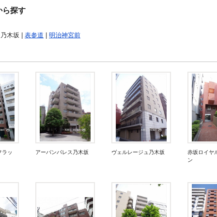
から探す
 乃木坂 |
表参道
|
明治神宮前
フラッ
アーバンパレス乃木坂
ヴェルレージュ乃木坂
赤坂ロイヤ
ン