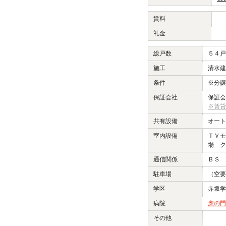
賃料
礼金
総戸数
５４戸
施工
清水建
条件
※分譲
保証会社
保証会
※賃貸
共有設備
オート
室内設備
ＴＶモ
場 ク
通信関係
ＢＳ 
駐車場
（空要
学区
赤坂学
病院
虎の門
その他