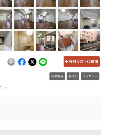
駐車場有
事務所
メゾネット
さい。