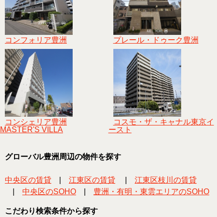
コンフォリア豊洲
プレール・ドゥーク豊洲
コンシェリア豊洲
コスモ・ザ・キャナル東京イ
MASTER'S VILLA
ースト
グローバル豊洲周辺の物件を探す
中央区の賃貸
|
江東区の賃貸
|
江東区枝川の賃貸
|
中央区のSOHO
|
豊洲・有明・東雲エリアのSOHO
こだわり検索条件から探す