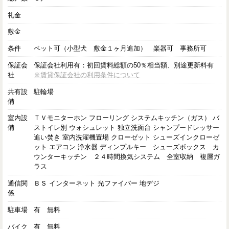
礼金
敷金
条件
ペット可（小型犬 敷金１ヶ月追加） 楽器可 事務所可
保証会
保証会社利用有：初回賃料総額の50％相当額、別途更新料有
社
※賃貸保証会社の利用条件について
共有設
駐輪場
備
室内設
ＴＶモニターホン フローリング システムキッチン（ガス） バ
備
ストイレ別 ウォシュレット 独立洗面台 シャンプードレッサー
追い焚き 室内洗濯機置場 クローゼット シューズインクローゼ
ット エアコン 浄水器 ディンプルキー シューズボックス カ
ウンターキッチン ２４時間換気システム 全室収納 複層ガ
ラス
通信関
ＢＳ インターネット 光ファイバー 地デジ
係
駐車場
有 無料
バイク
有 無料