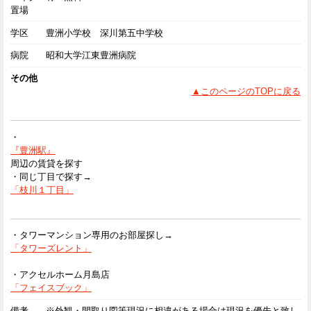
置場
学区
豊洲小学校 深川第五中学校
病院
昭和大学江東豊洲病院
その他
▲このページのTOPに戻る
・
『豊洲駅』
周辺の賃貸を探す
・同じ丁目で探す→
「枝川１丁目」
・タワーマンション専用のお部屋探し→
「タワーズレント」
・アクセルホーム月島店
「フェイスブック」
備考
※外観・間取り図等現況に相違がある場合は現況を優先と致し