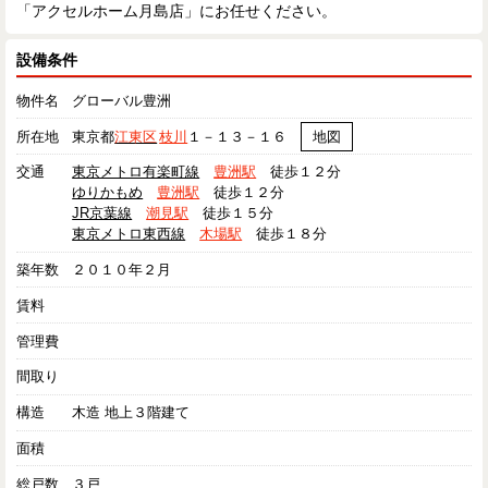
「アクセルホーム月島店」にお任せください。
設備条件
物件名
グローバル豊洲
所在地
東京都
江東区
枝川
１－１３－１６
地図
交通
東京メトロ有楽町線
豊洲駅
徒歩１２分
ゆりかもめ
豊洲駅
徒歩１２分
JR京葉線
潮見駅
徒歩１５分
東京メトロ東西線
木場駅
徒歩１８分
築年数
２０１０年２月
賃料
管理費
間取り
構造
木造 地上３階建て
面積
総戸数
３戸