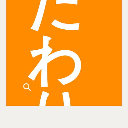
だ
わ
り