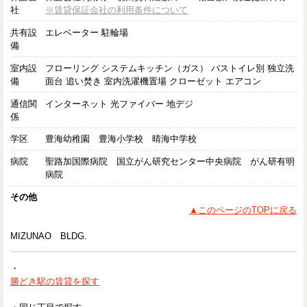
社
※賃貸保証会社の利用条件について
共有設
エレベーター 駐輪場
備
室内設
フローリング システムキッチン（ガス） バストイレ別 独立洗
備
面台 追い焚き 室内洗濯機置場 クローゼット エアコン
通信関
インターネット 光ファイバー 地デジ
係
学区
豊海幼稚園 豊海小学校 晴海中学校
病院
聖路加国際病院 国立がん研究センター中央病院 がん研有明
病院
その他
▲このページのTOPに戻る
MIZUNAO BLDG.
・
勝どき駅の賃貸を探す