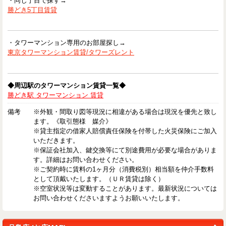
・同じ丁目で探す→
勝どき5丁目賃貸
・タワーマンション専用のお部屋探し→
東京タワーマンション賃貸/タワーズレント
◆周辺駅のタワーマンション賃貸一覧◆
勝どき駅 タワーマンション 賃貸
備考
※外観・間取り図等現況に相違がある場合は現況を優先と致し
ます。《取引態様 媒介》
※貸主指定の借家人賠償責任保険を付帯した火災保険にご加入
いただきます。
※保証会社加入、鍵交換等にて別途費用が必要な場合がありま
す。詳細はお問い合わせください。
※ご契約時に賃料の1ヶ月分（消費税別）相当額を仲介手数料
として頂戴いたします。（ＵＲ賃貸は除く）
※空室状況等は変動することがあります。最新状況については
お問い合わせくださいますようお願いいたします。