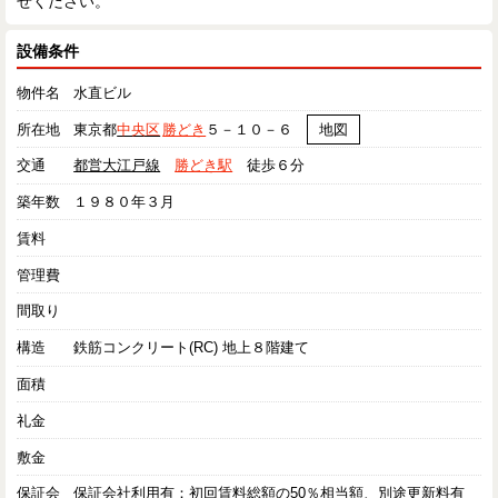
せください。
設備条件
物件名
水直ビル
所在地
東京都
中央区
勝どき
５－１０－６
地図
交通
都営大江戸線
勝どき駅
徒歩６分
築年数
１９８０年３月
賃料
管理費
間取り
構造
鉄筋コンクリート(RC) 地上８階建て
面積
礼金
敷金
保証会
保証会社利用有：初回賃料総額の50％相当額、別途更新料有