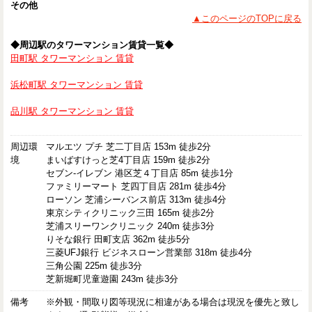
その他
▲このページのTOPに戻る
◆周辺駅のタワーマンション賃貸一覧◆
田町駅 タワーマンション 賃貸
浜松町駅 タワーマンション 賃貸
品川駅 タワーマンション 賃貸
周辺環
マルエツ プチ 芝二丁目店 153m 徒歩2分
境
まいばすけっと芝4丁目店 159m 徒歩2分
セブン-イレブン 港区芝４丁目店 85m 徒歩1分
ファミリーマート 芝四丁目店 281m 徒歩4分
ローソン 芝浦シーバンス前店 313m 徒歩4分
東京シティクリニック三田 165m 徒歩2分
芝浦スリーワンクリニック 240m 徒歩3分
りそな銀行 田町支店 362m 徒歩5分
三菱UFJ銀行 ビジネスローン営業部 318m 徒歩4分
三角公園 225m 徒歩3分
芝新堀町児童遊園 243m 徒歩3分
備考
※外観・間取り図等現況に相違がある場合は現況を優先と致し