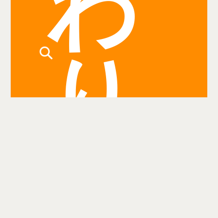
わ
り
検