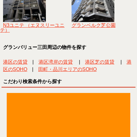
N3ユニテ （エヌスリーユニ
グランベルク芝公園
テ）
グランバリュー三田周辺の物件を探す
港区の賃貸
|
港区湾岸の賃貸
|
港区芝の賃貸
|
港
区のSOHO
|
田町・品川エリアのSOHO
こだわり検索条件から探す