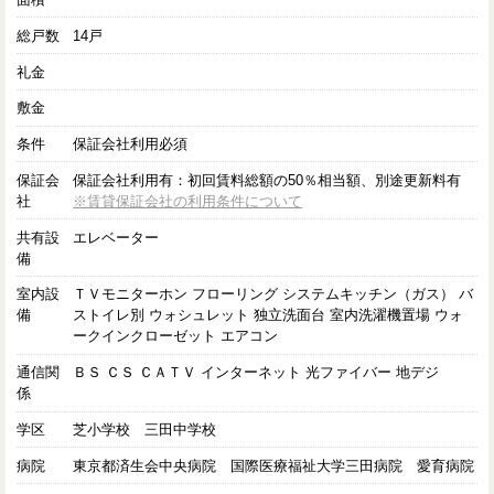
総戸数
14戸
礼金
敷金
条件
保証会社利用必須
保証会
保証会社利用有：初回賃料総額の50％相当額、別途更新料有
社
※賃貸保証会社の利用条件について
共有設
エレベーター
備
室内設
ＴＶモニターホン フローリング システムキッチン（ガス） バ
備
ストイレ別 ウォシュレット 独立洗面台 室内洗濯機置場 ウォ
ークインクローゼット エアコン
通信関
ＢＳ ＣＳ ＣＡＴＶ インターネット 光ファイバー 地デジ
係
学区
芝小学校 三田中学校
病院
東京都済生会中央病院 国際医療福祉大学三田病院 愛育病院