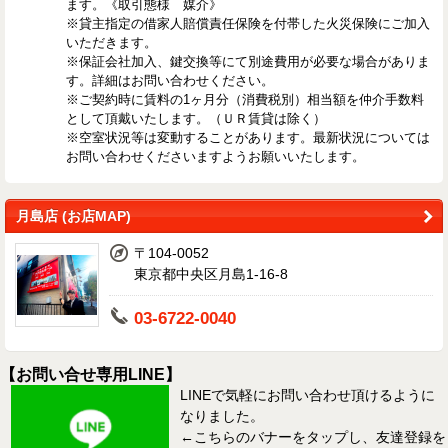
ます。《取引態様 媒介》
※貸主指定の借家人賠償責任保険を付帯した火災保険にご加入
いただきます。
※保証会社加入、鍵交換等にて別途費用が必要な場合がありま
す。詳細はお問い合わせください。
※ご契約時に賃料の1ヶ月分（消費税別）相当額を仲介手数料
として頂戴いたします。（ＵＲ賃貸は除く）
※空室状況等は変動することがあります。最新状況については
お問い合わせくださいますようお願いいたします。
月島店 (お店MAP)
〒104-0052
東京都中央区月島1-16-8
03-6722-0040
【お問い合せ専用LINE】
LINEで気軽にお問い合わせ頂けるように
なりました。
←こちらのバナーをタップし、友達登録を