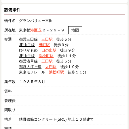
設備条件
物件名
グランバリュー三田
所在地
東京都
港区
芝
２－２９－９
地図
交通
都営三田線
三田駅
徒歩５分
JR山手線
田町駅
徒歩９分
ゆりかもめ
日の出駅
徒歩９分
JR山手線
浜松町駅
徒歩１１分
都営浅草線
三田駅
徒歩５分
都営大江戸線
大門駅
徒歩１０分
東京モノレール
浜松町駅
徒歩１１分
築年数
１９８５年８月
賃料
管理費
間取り
構造
鉄骨鉄筋コンクリート(SRC) 地上１０階建て
面積