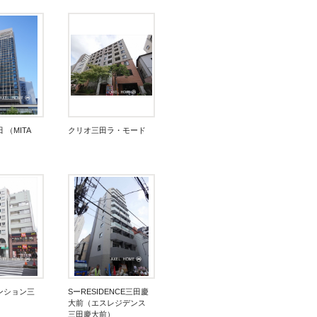
（MITA
クリオ三田ラ・モード
ンション三
SーRESIDENCE三田慶
大前（エスレジデンス
三田慶大前）