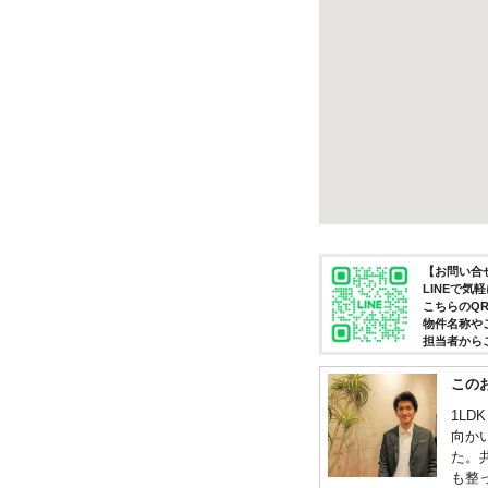
【お問い合せ
LINEで
こちらのQ
物件名称や
担当者から
この
1L
向か
た。
も整