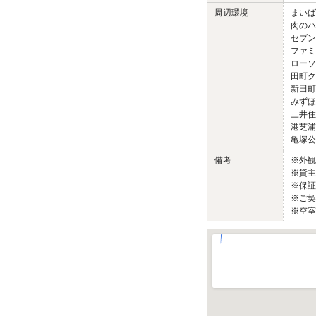
周辺環境
まいば
肉のハ
セブン
ファミ
ローソ
田町ク
新田町
みずほ
三井住
港芝浦
亀塚公
備考
※外
※貸主
※保証
※ご契
※空室