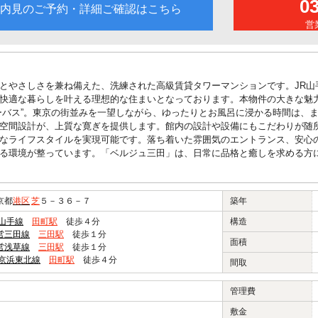
0
内見のご予約・詳細ご確認はこちら
営業
とやさしさを兼ね備えた、洗練された高級賃貸タワーマンションです。JR山
快適な暮らしを叶える理想的な住まいとなっております。本物件の大きな魅
ーバス”。東京の街並みを一望しながら、ゆったりとお風呂に浸かる時間は、
空間設計が、上質な寛ぎを提供します。館内の設計や設備にもこだわりが随
なライフスタイルを実現可能です。落ち着いた雰囲気のエントランス、安心
る環境が整っています。「ベルジュ三田」は、日常に品格と癒しを求める方
京都
港区
芝
５－３６－７
築年
R山手線
田町駅
徒歩４分
構造
営三田線
三田駅
徒歩１分
面積
営浅草線
三田駅
徒歩１分
R京浜東北線
田町駅
徒歩４分
間取
管理費
敷金