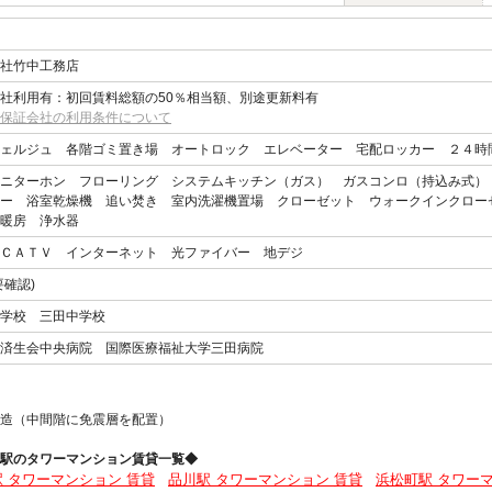
社竹中工務店
社利用有：初回賃料総額の50％相当額、別途更新料有
保証会社の利用条件について
ェルジュ 各階ゴミ置き場 オートロック エレベーター 宅配ロッカー ２４時
ニターホン フローリング システムキッチン（ガス） ガスコンロ（持込み式）
ー 浴室乾燥機 追い焚き 室内洗濯機置場 クローゼット ウォークインクロー
暖房 浄水器
ＣＡＴＶ インターネット 光ファイバー 地デジ
要確認)
学校 三田中学校
済生会中央病院 国際医療福祉大学三田病院
造（中間階に免震層を配置）
駅のタワーマンション賃貸一覧◆
 タワーマンション 賃貸
品川駅 タワーマンション 賃貸
浜松町駅 タワー