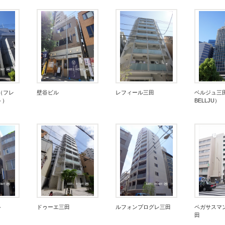
 （フレ
壁谷ビル
レフィール三田
ベルジュ三田 
ト）
BELLJU）
ト
ドゥーエ三田
ルフォンプログレ三田
ペガサスマ
田