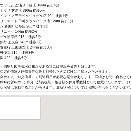
すけっと 芝浦３丁目店 344m 徒歩4分
ナマサ 芝浦店 390m 徒歩5分
イレブン 三田ベルジュビル店 40m 徒歩1分
リーマート 田町グランパーク店 120m 徒歩1分
ン 新田町ビル店 206m 徒歩3分
リニック 144m 徒歩2分
ビル診療所 216m 徒歩3分
銀行 芝支店 242m 徒歩3分
友銀行 三田通支店 244m 徒歩3分
郵便局 219m 徒歩3分
園 429m 徒歩5分
観・間取り図等現況に相違がある場合は現況を優先と致します。
指定の借家人賠償責任保険を付帯した火災保険にご加入いただきます。
会社加入、鍵交換等にて別途費用が必要な場合があります。詳細はお問い合わせく
約時に賃料の1ヶ月分（消費税別）相当額を仲介手数料として頂戴いたします。（
状況等は変動することがあります。最新状況についてはお問い合わせくださいます