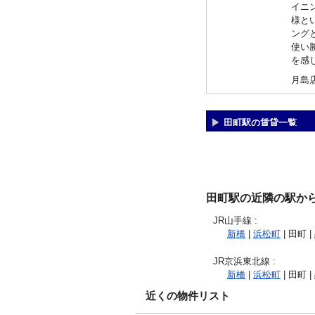
イニ
様と
ング
使い
を感
月島
田町駅の賃貸一覧
田町駅の近隣の駅か
JR山手線
:
新橋
|
浜松町
| 田町 |
JR京浜東北線
:
新橋
|
浜松町
| 田町 |
近くの物件リスト