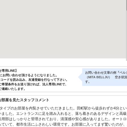
専用LINE】
お問い合わせ文章の例『ベルジュ
気軽にお問い合わせ頂けるようになりました。
（MITA BELLJU） 
Rコードを読み込み、友達登録を行なって下さい。
す。
ご希望条件をお送り頂ければ、法人専用LINEで、
ご連絡いたします。
お部屋を見たスタッフコメント
DKタイプのお部屋を内覧させていただきました。田町駅から徒歩わずか4分と
いました。エントランスに足を踏み入れると、落ち着きのあるデザインと高級
共用部はしっかりと管理されており、清潔感や安心感がありました。オートロ
っていて、都市生活にふさわしい環境です。お部屋に入ってまず驚いたのが、