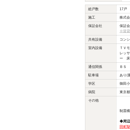
総戸数
17戸
施工
株式会
保証会社
保証会
※賃貸
共有設備
コンシ
室内設備
ＴＶモ
レッサ
ー 床
通信関係
ＢＳ 
駐車場
あり(
学区
御田小
病院
東京都
その他
制震構
◆周辺
田町駅