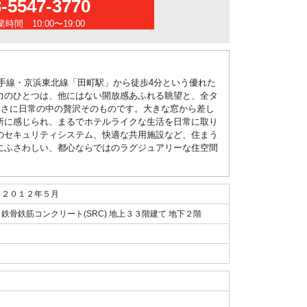
3-5547-3770
時間 10:00〜19:00
手線・京浜東北線「田町駅」から徒歩4分という優れた
力のひとつは、他にはない開放感あふれる眺望と、全タ
まさに日常の中の贅沢そのものです。大きな窓から差し
所に感じられ、まるでホテルライクな生活を日常に取り
のセキュリティシステム、快適な共用施設など、住まう
にふさわしい、都心ならではのラグジュアリーな住空間
２０１２年５月
鉄骨鉄筋コンクリート(SRC) 地上３３階建て 地下２階