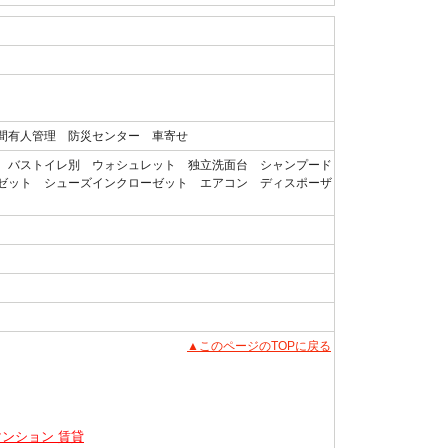
間有人管理 防災センター 車寄せ
 バストイレ別 ウォシュレット 独立洗面台 シャンプード
ゼット シューズインクローゼット エアコン ディスポーザ
▲このページのTOPに戻る
マンション 賃貸