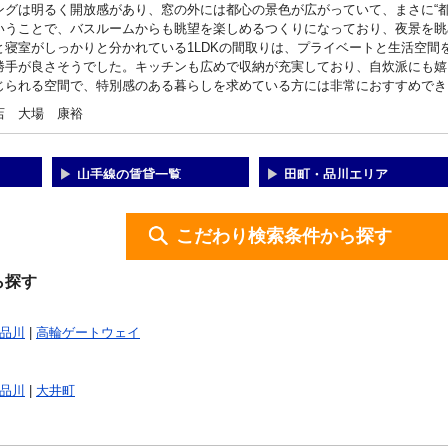
ングは明るく開放感があり、窓の外には都心の景色が広がっていて、まさに“
いうことで、バスルームからも眺望を楽しめるつくりになっており、夜景を眺
と寝室がしっかりと分かれている1LDKの間取りは、プライベートと生活空間
勝手が良さそうでした。キッチンも広めで収納が充実しており、自炊派にも嬉
じられる空間で、特別感のある暮らしを求めている方には非常におすすめでき
店 大場 康裕
山手線の賃貸一覧
田町・品川エリア
こだわり検索条件から探す
ら探す
品川
|
高輪ゲートウェイ
品川
|
大井町