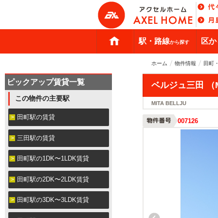
駅・路線
区か
から探す
ホーム
物件情報
田町
ピックアップ賃貸一覧
ベルジュ三田 （MI
この物件の主要駅
MITA BELLJU
田町駅の賃貸
007126
三田駅の賃貸
田町駅の1DK〜1LDK賃貸
田町駅の2DK〜2LDK賃貸
田町駅の3DK〜3LDK賃貸