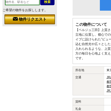
ご希望の物件をお探しします。
物件リクエスト
この物件について
【ベルジュ三田】上質さ
立地に位置し、都心での
イプに設けられた“ビュ
込む自然光や広々とした
入れられるような、上質
方の毎日を心地よく支え
です。
所在地
東
交通
J
都
都
J
賃料
礼金