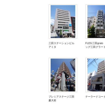
三田ステーションビル
FLEG三田grato
アミタ
ッグ三田グラー
プレミアステージ三田
テーラードコー
慶大前