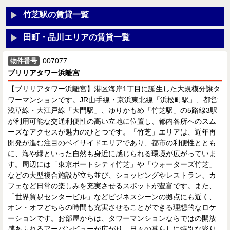
竹芝駅の賃貸一覧
田町・品川エリアの賃貸一覧
007077
物件番号
ブリリアタワー浜離宮
【ブリリアタワー浜離宮】港区海岸1丁目に誕生した大規模分譲タ
ワーマンションです。JR山手線・京浜東北線「浜松町駅」、都営
浅草線・大江戸線「大門駅」、ゆりかもめ「竹芝駅」の5路線3駅
が利用可能な交通利便性の高い立地に位置し、都内各所へのスム
ーズなアクセスが魅力のひとつです。「竹芝」エリアは、近年再
開発が進む注目のベイサイドエリアであり、都市の利便性ととも
に、海や緑といった自然も身近に感じられる環境が広がっていま
す。周辺には「東京ポートシティ竹芝」や「ウォーターズ竹芝」
などの大型複合施設が立ち並び、ショッピングやレストラン、カ
フェなど日常の楽しみを充実させるスポットが豊富です。また、
「世界貿易センタービル」などビジネスシーンの拠点にも近く、
オン・オフどちらの時間も充実させることができる理想的なロケ
ーションです。お部屋からは、タワーマンションならではの開放
感あふれるアーバンビューが広がり、日々の暮らしに特別な彩り