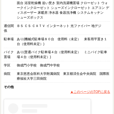
面台 浴室乾燥機 追い焚き 室内洗濯機置場 クローゼット ウォ
ークインクローゼット シューズインクローゼット エアコン デ
ィスポーザー 床暖房 浄水器 食器洗浄機 システムキッチン
シューズボックス
通信関
ＢＳ ＣＳ ＣＡＴＶ インターネット 光ファイバー 地デジ
係
駐車場
あり(機械式駐車場８０台 使用料（未定） 来客用平置き１
台（使用料未定）)
バイク
あり(普通バイク駐車場４台（使用料未定） ミニバイク駐車
置場
場４台（使用料未定）)
学区
御成門小学校 御成門中学校
病院
東京慈恵会医科大学附属病院 東京都済生会中央病院 国際医
療福祉大学三田病院
その他
▲このページのTOPに戻る