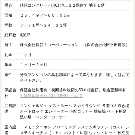
構造
鉄筋コンクリート(RC) 地上３２階建て 地下１階
面積
２５．４９㎡〜８０．０５㎡
坪数
７．７１坪〜２４．２２坪
総戸数
420戸
施工
株式会社長谷工コーポレーション （株式会社松田平田建設）
礼金
１ヶ月
敷金
１ヶ月〜２ヶ月
条件
分譲マンションの為お部屋によって異なります。詳しくはお問
合せ下さい。
保証会
保証会社利用有：初回賃料総額の50％相当額、別途更新料有
社
※賃貸保証会社の利用条件について
共有設
コンシェルジュ ゲストルーム スカイラウンジ 各階ゴミ置き場
備
オートロック エレベーター 宅配ロッカー 駐輪場 ペット用足
洗い場 ベンダーコーナー
室内設
ＴＶモニターホン フローリング システムキッチン（ガス） シ
備
ステムキッチン（ＩＨ） バストイレ別 ウォシュレット 独立洗