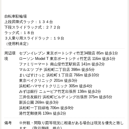
自転車駐輪場
上段昇降式ラック：１３４台
下段スライドラック式：２７２台
ラック式：１８台
３人乗り用スライドラック：１９台
（使用料未定）
周辺環
セブンイレブン 東京ポートシティ竹芝34階店 85m 徒歩1分
境
ローソン Model T 東京ポートシティ竹芝店 116m 徒歩1分
ファミリーマート 南山堂竹芝駅前店 141m 徒歩2分
マルエツ プチ 浜松町二丁目店 398m 徒歩5分
まいばすけっと 浜松町１丁目店 766m 徒歩10分
東京ベイクリニック 201m 徒歩3分
浜松町ハマサイトクリニック 305m 徒歩4分
みずほ銀行 ニューピア竹芝出張所 138m 徒歩2分
三井住友銀行 浜松町ビルディング出張所 375m 徒歩5分
新浜公園 269m 徒歩3分
浜松町一丁目緑地 706m 徒歩9分
港竹芝郵便局 139m 徒歩2分
備考
※外観・間取り図等現況に相違がある場合は現況を優先と致し
ます。《取引態様 媒介》