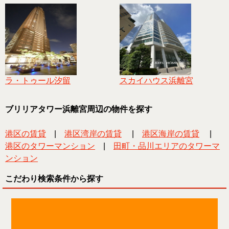
ラ・トゥール汐留
スカイハウス浜離宮
ブリリアタワー浜離宮周辺の物件を探す
港区の賃貸
|
港区湾岸の賃貸
|
港区海岸の賃貸
|
港区のタワーマンション
|
田町・品川エリアのタワーマ
ンション
こだわり検索条件から探す