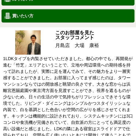
買いたい方
このお部屋を見た
スタッフコメント
月島店 大場 康裕
1LDKタイプを内覧させていただきました。都心の中でも、再開発が
進む「竹芝」エリアということで、立地や周辺環境への期待感を持
って訪れましたが、実際に足を運んでみて、その魅力をより一層実
感することができました。お部屋に入ってまず感じたのは、タワー
マンションならではの開放感と眺望の良さです。大きな窓からは浜
離宮恩賜庭園や東京湾方面を見渡すことができ、視界を遮るものが
少ないため、日々の生活の中で気持ちがリフレッシュできそうな環
境でした。リビング・ダイニングはシンプルかつスタイリッシュな
内装で、白を基調とした色合いが空間の広がりを感じさせてくれま
す。キッチンは機能的に設計されており、システムキッチンには3口
コンロや食洗機が完備されていて、自炊派の方にとっても満足度の
高い設備だと感じました。LDKの隣にある寝室はスライドドアで仕
切られており、空間を広く使いたいときには開放して使うこともで