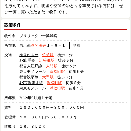
を添えてくれます。眺望や空間のゆとりを重視される方には、ぜ
ひ一度ご覧いただきたい物件です。
設備条件
物件名
ブリリアタワー浜離宮
所在地
東京都
港区
海岸
１－６－１
地図
交通
ゆりかもめ
竹芝駅
徒歩１分
JR山手線
浜松町駅
徒歩５分
都営大江戸線
大門駅
徒歩６分
東京モノレール
浜松町駅
徒歩５分
都営浅草線
大門駅
徒歩６分
JR京浜東北線
浜松町駅
徒歩５分
東京モノレール
浜松町駅
徒歩５分
築年数
2023年9月施工予定
賃料
１８０，０００円〜８００，０００円
管理費
１０，０００円〜５０，０００円
間取り
１Ｒ、３ＬＤＫ