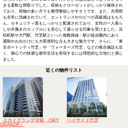
きる柔軟な間取りでした。収納もクローゼットがしっかり確保され
ており、荷物の多い方でも整理整頓しやすそうです。また、共用部
も非常に洗練されていて、エントランスやロビーの高級感はもちろ
ん、セキュリティ面もしっかりと配慮されており、女性の一人暮ら
しや共働きのカップルにも安心して暮らせる印象を受けました。浜
松町駅や大門駅、竹芝駅といった複数路線・駅が徒歩圏内にあり、
通勤やお出かけにも大変便利な点も大きな魅力です。さらに、「東
京ポートシティ竹芝」や「ウォーターズ竹芝」などの複合施設も近
く、都心での快適な都市生活を実現するには理想的な立地だと感じ
ました。
近くの物件リスト
スカイグランデ汐留 （SKY
ベイサイド竹芝
GRANDE）