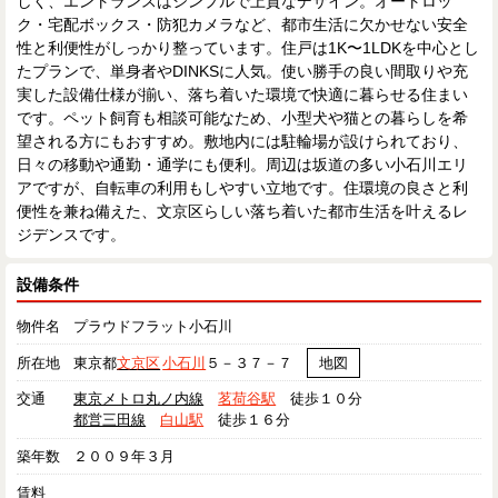
しく、エントランスはシンプルで上質なデザイン。オートロッ
ク・宅配ボックス・防犯カメラなど、都市生活に欠かせない安全
性と利便性がしっかり整っています。住戸は1K〜1LDKを中心とし
たプランで、単身者やDINKSに人気。使い勝手の良い間取りや充
実した設備仕様が揃い、落ち着いた環境で快適に暮らせる住まい
です。ペット飼育も相談可能なため、小型犬や猫との暮らしを希
望される方にもおすすめ。敷地内には駐輪場が設けられており、
日々の移動や通勤・通学にも便利。周辺は坂道の多い小石川エリ
アですが、自転車の利用もしやすい立地です。住環境の良さと利
便性を兼ね備えた、文京区らしい落ち着いた都市生活を叶えるレ
ジデンスです。
設備条件
物件名
プラウドフラット小石川
所在地
東京都
文京区
小石川
５－３７－７
地図
交通
東京メトロ丸ノ内線
茗荷谷駅
徒歩１０分
都営三田線
白山駅
徒歩１６分
築年数
２００９年３月
賃料