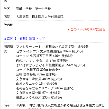
係
学区
窪町小学校 第一中学校
病院
大塚病院 日本医科大学付属病院
その他
▲このページのTOPに戻る
文京区【小石川】賃貸マップ
周辺環
ファミリーマート 小石川ゆたて坂店 273m 徒歩3分
境
セブン-イレブン 文京植物園前店 389m 徒歩5分
ローソン 小石川五丁目店 446m 徒歩6分
肉のハナマサ 小石川店 27m 徒歩0分
まいばすけっと 小石川植物園前店 254m 徒歩3分
コープ 氷川下店 302m 徒歩4分
三徳 茗荷谷店 489m 徒歩6分
文京大塚三郵便局 483m 徒歩6分
山村クリニック 16m 徒歩0分
茗荷谷なかむらクリニック 418m 徒歩5分
文京区立久堅公園 67m 徒歩1分
播磨坂さくら並木 230m 徒歩3分
備考
※外観・間取り図等現況に相違がある場合は現況を優先と致し