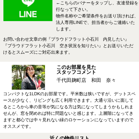
←こちらのバナーをタップし、友達登録を
行なって下さい。
物件名称やご希望条件をお送り頂ければ、
法人専用LINEで、担当者からご連絡いた
します。
お問い合わせ文章の例『プラウドフラット小石川 内見したい』
『プラウドフラット小石川 空き状況を知りたい』とお送りいただ
けるとスムーズにご対応出来ます。
このお部屋を見た
スタッフコメント
千代田麹町店 和田 奈々
コンパクトな1LDKのお部屋です。平米数は狭いですが、デットスペ
ースが少なく、リビングも広く利用できます。大通り沿いに面して
るところから車の音等が気になる方は気になってしまうかもしれま
せんが、窓を閉めれば特に問題ないと感じます。上層階になってき
ますと都心では中々見れない緑のロケーションになっていますので
オススメです。
近くの物件リスト