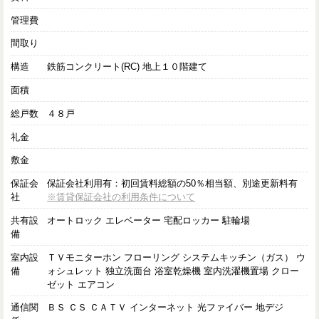
管理費
間取り
構造
鉄筋コンクリート(RC) 地上１０階建て
面積
総戸数
４８戸
礼金
敷金
保証会
保証会社利用有：初回賃料総額の50％相当額、別途更新料有
社
※賃貸保証会社の利用条件について
共有設
オートロック エレベーター 宅配ロッカー 駐輪場
備
室内設
ＴＶモニターホン フローリング システムキッチン（ガス） ウ
備
ォシュレット 独立洗面台 浴室乾燥機 室内洗濯機置場 クロー
ゼット エアコン
通信関
ＢＳ ＣＳ ＣＡＴＶ インターネット 光ファイバー 地デジ