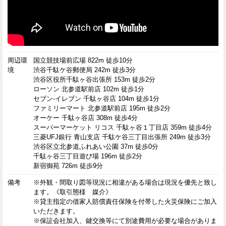
周辺環
国立競技場前広場 822m 徒歩10分
境
渋谷千駄ケ谷郵便局 242m 徒歩3分
渋谷区役所千駄ヶ谷出張所 153m 徒歩2分
ローソン 北参道駅前店 102m 徒歩1分
セブン-イレブン 千駄ヶ谷店 104m 徒歩1分
ファミリーマート 北参道駅前店 195m 徒歩2分
オーケー 千駄ヶ谷店 308m 徒歩4分
スーパーマーケット リコス 千駄ヶ谷１丁目店 359m 徒歩4分
三菱UFJ銀行 青山支店 千駄ケ谷三丁目出張所 249m 徒歩3分
渋谷区立北参道ふれあい公園 37m 徒歩0分
千駄ヶ谷三丁目遊び場 196m 徒歩2分
新宿御苑 726m 徒歩9分
備考
※外観・間取り図等現況に相違がある場合は現況を優先と致し
ます。《取引態様 媒介》
※貸主指定の借家人賠償責任保険を付帯した火災保険にご加入
いただきます。
※保証会社加入、鍵交換等にて別途費用が必要な場合がありま