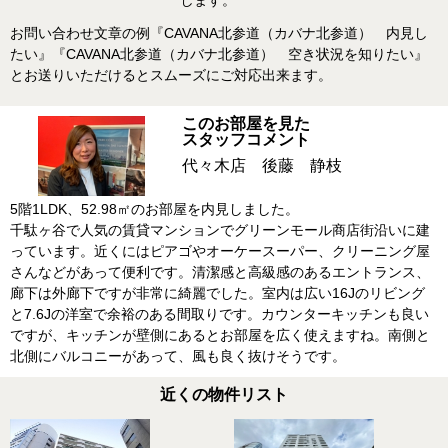
します。
お問い合わせ文章の例『CAVANA北参道（カバナ北参道） 内見し
たい』『CAVANA北参道（カバナ北参道） 空き状況を知りたい』
とお送りいただけるとスムーズにご対応出来ます。
このお部屋を見た
スタッフコメント
代々木店 後藤 静枝
5階1LDK、52.98㎡のお部屋を内見しました。
千駄ヶ谷で人気の賃貸マンションでグリーンモール商店街沿いに建
っています。近くにはピアゴやオーケースーパー、クリーニング屋
さんなどがあって便利です。清潔感と高級感のあるエントランス、
廊下は外廊下ですが非常に綺麗でした。室内は広い16Jのリビング
と7.6Jの洋室で余裕のある間取りです。カウンターキッチンも良い
ですが、キッチンが壁側にあるとお部屋を広く使えますね。南側と
北側にバルコニーがあって、風も良く抜けそうです。
近くの物件リスト