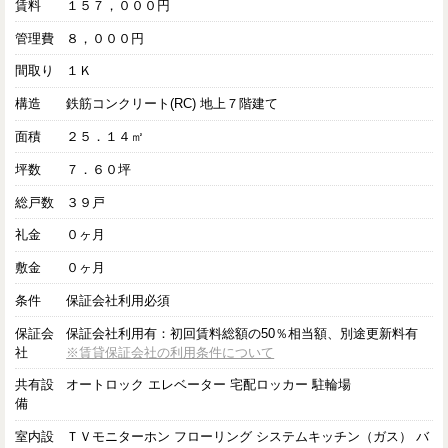
賃料
１５７，０００円
管理費
８，０００円
間取り
１Ｋ
構造
鉄筋コンクリート(RC) 地上７階建て
面積
２５．１４㎡
坪数
７．６０坪
総戸数
３９戸
礼金
０ヶ月
敷金
０ヶ月
条件
保証会社利用必須
保証会
保証会社利用有：初回賃料総額の50％相当額、別途更新料有
社
※賃貸保証会社の利用条件について
共有設
オートロック エレベーター 宅配ロッカー 駐輪場
備
室内設
ＴＶモニターホン フローリング システムキッチン（ガス） バ