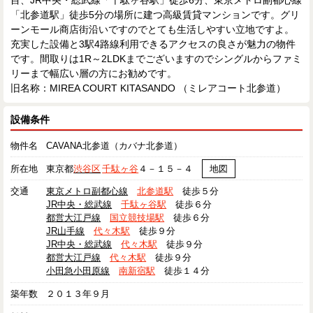
目、JR中央・総武線「千駄ヶ谷駅」徒歩6分、東京メトロ副都心線
「北参道駅」徒歩5分の場所に建つ高級賃貸マンションです。グリ
ーンモール商店街沿いですのでとても生活しやすい立地ですよ。
充実した設備と3駅4路線利用できるアクセスの良さが魅力の物件
です。間取りは1R～2LDKまでございますのでシングルからファミ
リーまで幅広い層の方にお勧めです。
旧名称：MIREA COURT KITASANDO （ミレアコート北参道）
設備条件
物件名
CAVANA北参道（カバナ北参道）
所在地
東京都
渋谷区
千駄ヶ谷
４－１５－４
地図
交通
東京メトロ副都心線
北参道駅
徒歩５分
JR中央・総武線
千駄ヶ谷駅
徒歩６分
都営大江戸線
国立競技場駅
徒歩６分
JR山手線
代々木駅
徒歩９分
JR中央・総武線
代々木駅
徒歩９分
都営大江戸線
代々木駅
徒歩９分
小田急小田原線
南新宿駅
徒歩１４分
築年数
２０１３年９月