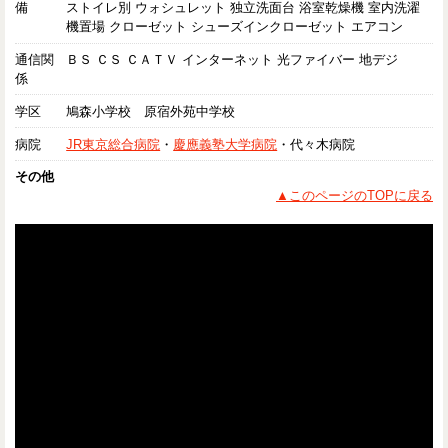
備
ストイレ別 ウォシュレット 独立洗面台 浴室乾燥機 室内洗濯
機置場 クローゼット シューズインクローゼット エアコン
通信関
ＢＳ ＣＳ ＣＡＴＶ インターネット 光ファイバー 地デジ
係
学区
鳩森小学校 原宿外苑中学校
病院
JR東京総合病院
・
慶應義塾大学病院
・代々木病院
その他
▲このページのTOPに戻る