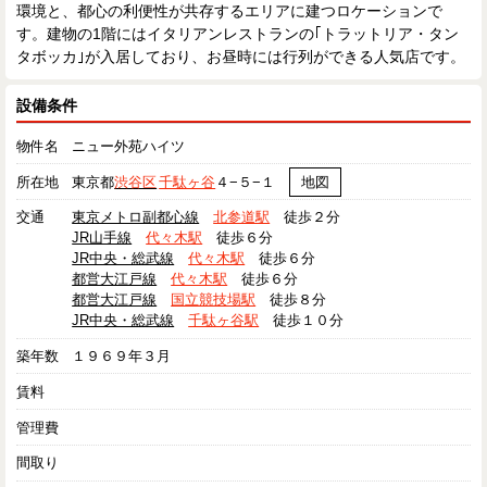
環境と、都心の利便性が共存するエリアに建つロケーションで
す。建物の1階にはイタリアンレストランの｢トラットリア・タン
タボッカ｣が入居しており、お昼時には行列ができる人気店です。
設備条件
物件名
ニュー外苑ハイツ
所在地
東京都
渋谷区
千駄ヶ谷
４−５−１
地図
交通
東京メトロ副都心線
北参道駅
徒歩２分
JR山手線
代々木駅
徒歩６分
JR中央・総武線
代々木駅
徒歩６分
都営大江戸線
代々木駅
徒歩６分
都営大江戸線
国立競技場駅
徒歩８分
JR中央・総武線
千駄ヶ谷駅
徒歩１０分
築年数
１９６９年３月
賃料
管理費
間取り