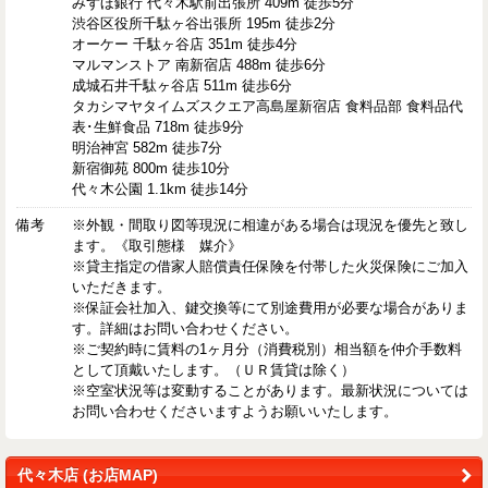
みずほ銀行 代々木駅前出張所 409m 徒歩5分
渋谷区役所千駄ヶ谷出張所 195m 徒歩2分
オーケー 千駄ヶ谷店 351m 徒歩4分
マルマンストア 南新宿店 488m 徒歩6分
成城石井千駄ヶ谷店 511m 徒歩6分
タカシマヤタイムズスクエア高島屋新宿店 食料品部 食料品代
表･生鮮食品 718m 徒歩9分
明治神宮 582m 徒歩7分
新宿御苑 800m 徒歩10分
代々木公園 1.1km 徒歩14分
備考
※外観・間取り図等現況に相違がある場合は現況を優先と致し
ます。《取引態様 媒介》
※貸主指定の借家人賠償責任保険を付帯した火災保険にご加入
いただきます。
※保証会社加入、鍵交換等にて別途費用が必要な場合がありま
す。詳細はお問い合わせください。
※ご契約時に賃料の1ヶ月分（消費税別）相当額を仲介手数料
として頂戴いたします。（ＵＲ賃貸は除く）
※空室状況等は変動することがあります。最新状況については
お問い合わせくださいますようお願いいたします。
代々木店 (お店MAP)