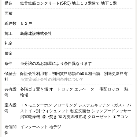
構造
鉄骨鉄筋コンクリート(SRC) 地上１０階建て 地下１階
面積
総戸数
５２戸
施工
島藤建設株式会社
礼金
敷金
条件
※分譲の為お部屋により条件異なります
保証会
保証会社利用有：初回賃料総額の50％相当額、別途更新料有
社
※賃貸保証会社の利用条件について
共有設
各階ゴミ置き場 オートロック エレベーター 宅配ロッカー 駐
備
輪場
室内設
ＴＶモニターホン フローリング システムキッチン（ガス） バ
備
ストイレ別 ウォシュレット 独立洗面台 シャンプードレッサー
浴室乾燥機 追い焚き 室内洗濯機置場 クローゼット エアコン
通信関
インターネット 地デジ
係