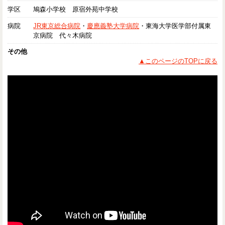
学区
鳩森小学校 原宿外苑中学校
病院
JR東京総合病院
・
慶應義塾大学病院
・東海大学医学部付属東
京病院 代々木病院
その他
▲このページのTOPに戻る