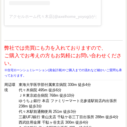
アクセルホーム代々木店(@axelhome_yoyogi)がシェアした投稿
弊社では売買にも力を入れておりますので、
ご購入でお考えの方もお気軽にお問い合わせくださ
い。
※住宅ローンシュミレーション(資金計画)やご購入までの流れなど細かいご質問も承
っております。
周辺環
東海大学医学部付属東京病院 330m 徒歩4分
境
代々木病院 495m 徒歩6分
ＪＲ東京総合病院 768m 徒歩10分
ゆうちょ銀行 本店 ファミリーマート北参道駅前店内出張所
238m 徒歩3分
代々木駅前通郵便局 251m 徒歩3分
三菱UFJ銀行 青山支店 千駄ケ谷三丁目出張所 288m 徒歩4分
西武信用金庫 千駄ヶ谷支店 300m 徒歩4分