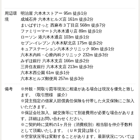
周辺環
明治屋 六本木ストアー 95m 徒歩1分
境
成城石井 六本木ヒルズ店 161m 徒歩2分
まいばすけっと 西麻布３丁目店 568m 徒歩7分
ファミリーマート六本木通り店 89m 徒歩1分
ローソン 港六本木通店 103m 徒歩1分
セブン-イレブン 六本木駅北店 175m 徒歩2分
キュアステーション六本木クリニック 90m 徒歩1分
六本木内科・心療内科クリニック 232m 徒歩3分
みずほ銀行 六本木支店 166m 徒歩2分
三井住友銀行 六本木支店 213m 徒歩3分
六本木西公園 61m 徒歩1分
六本木ヒルズ郵便局 257m 徒歩3分
備考
※外観・間取り図等現況に相違がある場合は現況を優先と致し
ます。《取引態様 媒介》
※貸主指定の借家人賠償責任保険を付帯した火災保険にご加入
いただきます。
※保証会社加入、鍵交換等にて別途費用が必要な場合がありま
す。詳細はお問い合わせください。
※ご契約時に賃料の1ヶ月分（消費税別）相当額を仲介手数料
として頂戴いたします。（ＵＲ賃貸は除く）
※空室状況等は変動することがあります。最新状況については