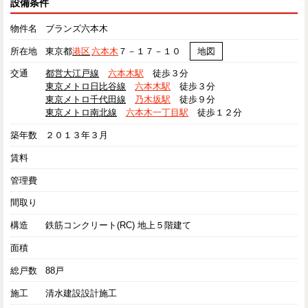
設備条件
物件名
ブランズ六本木
所在地
東京都
港区
六本木
７－１７－１０
地図
交通
都営大江戸線
六本木駅
徒歩３分
東京メトロ日比谷線
六本木駅
徒歩３分
東京メトロ千代田線
乃木坂駅
徒歩９分
東京メトロ南北線
六本木一丁目駅
徒歩１２分
築年数
２０１３年３月
賃料
管理費
間取り
構造
鉄筋コンクリート(RC) 地上５階建て
面積
総戸数
88戸
施工
清水建設設計施工