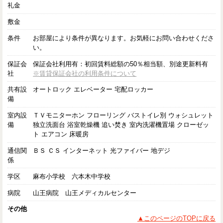
礼金
敷金
条件
お部屋により条件が異なります。お気軽にお問い合わせくださ
い。
保証会
保証会社利用有：初回賃料総額の50％相当額、別途更新料有
社
※賃貸保証会社の利用条件について
共有設
オートロック エレベーター 宅配ロッカー
備
室内設
ＴＶモニターホン フローリング バストイレ別 ウォシュレット
備
独立洗面台 浴室乾燥機 追い焚き 室内洗濯機置場 クローゼッ
ト エアコン 床暖房
通信関
ＢＳ ＣＳ インターネット 光ファイバー 地デジ
係
学区
麻布小学校 六本木中学校
病院
山王病院 山王メディカルセンター
その他
▲このページのTOPに戻る