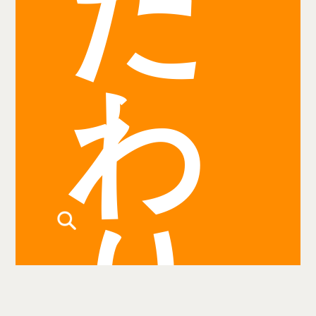
だ
わ
り