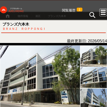
1
閲覧履歴
物件情報
港区
ブランズ六本木
ブランズ六本木
ＢＲＡＮＺ ＲＯＰＰＯＮＧＩ
最終更新日: 2026/05/14