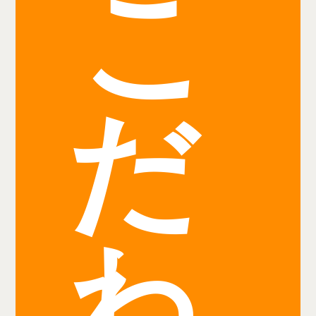
こ
だ
わ