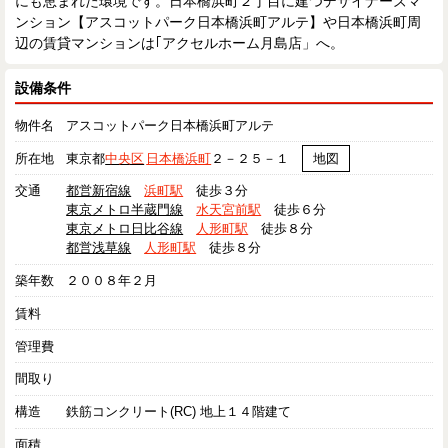
にも恵まれた環境です。日本橋浜町２丁目に建つデザイナーズマ
ンション【アスコットパーク日本橋浜町アルテ】や日本橋浜町周
辺の賃貸マンションは｢アクセルホーム月島店」へ。
設備条件
物件名
アスコットパーク日本橋浜町アルテ
所在地
東京都
中央区
日本橋浜町
２－２５－１
地図
交通
都営新宿線
浜町駅
徒歩３分
東京メトロ半蔵門線
水天宮前駅
徒歩６分
東京メトロ日比谷線
人形町駅
徒歩８分
都営浅草線
人形町駅
徒歩８分
築年数
２００８年２月
賃料
管理費
間取り
構造
鉄筋コンクリート(RC) 地上１４階建て
面積