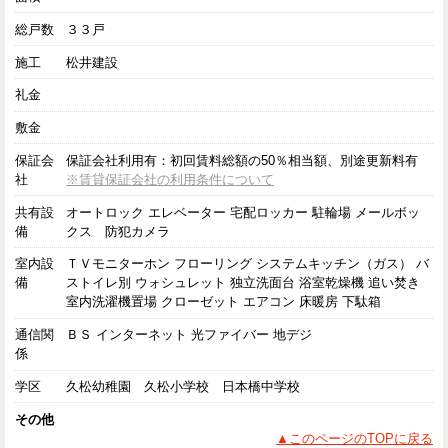
総戸数
３３戸
施工
松井建設
礼金
敷金
保証会
保証会社利用有：初回賃料総額の50％相当額、別途更新料有
社
※賃貸保証会社の利用条件について
共有設
オートロック エレベーター 宅配ロッカー 駐輪場 メールボッ
備
クス 防犯カメラ
室内設
ＴＶモニターホン フローリング システムキッチン（ガス） バ
備
ストイレ別 ウォシュレット 独立洗面台 浴室乾燥機 追い焚き
室内洗濯機置場 クローゼット エアコン 床暖房 下駄箱
通信関
ＢＳ インターネット 光ファイバー 地デジ
係
学区
久松幼稚園 久松小学校 日本橋中学校
その他
▲このページのTOPに戻る