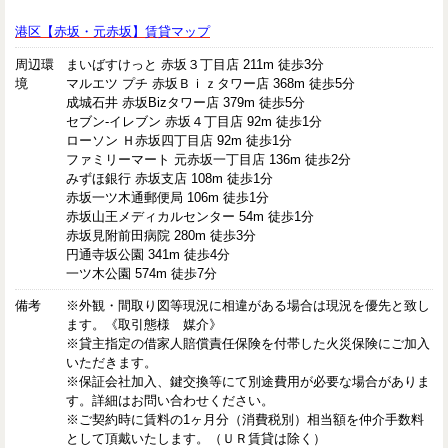
港区【赤坂・元赤坂】賃貸マップ
周辺環
まいばすけっと 赤坂３丁目店 211m 徒歩3分
境
マルエツ プチ 赤坂Ｂｉｚタワー店 368m 徒歩5分
成城石井 赤坂Bizタワー店 379m 徒歩5分
セブン-イレブン 赤坂４丁目店 92m 徒歩1分
ローソン Ｈ赤坂四丁目店 92m 徒歩1分
ファミリーマート 元赤坂一丁目店 136m 徒歩2分
みずほ銀行 赤坂支店 108m 徒歩1分
赤坂一ツ木通郵便局 106m 徒歩1分
赤坂山王メディカルセンター 54m 徒歩1分
赤坂見附前田病院 280m 徒歩3分
円通寺坂公園 341m 徒歩4分
一ツ木公園 574m 徒歩7分
備考
※外観・間取り図等現況に相違がある場合は現況を優先と致し
ます。《取引態様 媒介》
※貸主指定の借家人賠償責任保険を付帯した火災保険にご加入
いただきます。
※保証会社加入、鍵交換等にて別途費用が必要な場合がありま
す。詳細はお問い合わせください。
※ご契約時に賃料の1ヶ月分（消費税別）相当額を仲介手数料
として頂戴いたします。（ＵＲ賃貸は除く）