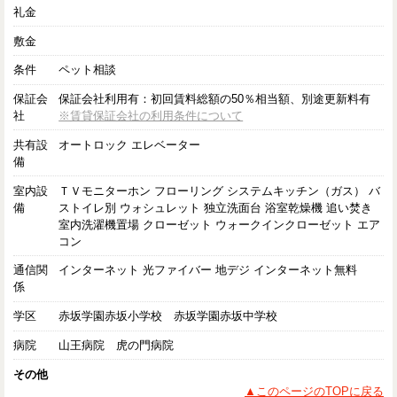
礼金
敷金
条件
ペット相談
保証会
保証会社利用有：初回賃料総額の50％相当額、別途更新料有
社
※賃貸保証会社の利用条件について
共有設
オートロック エレベーター
備
室内設
ＴＶモニターホン フローリング システムキッチン（ガス） バ
備
ストイレ別 ウォシュレット 独立洗面台 浴室乾燥機 追い焚き
室内洗濯機置場 クローゼット ウォークインクローゼット エア
コン
通信関
インターネット 光ファイバー 地デジ インターネット無料
係
学区
赤坂学園赤坂小学校 赤坂学園赤坂中学校
病院
山王病院 虎の門病院
その他
▲このページのTOPに戻る