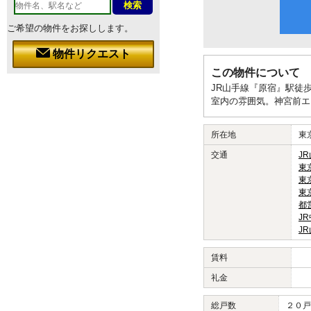
ご希望の物件をお探しします。
物件リクエスト
この物件について
JR山手線『原宿』駅徒
室内の雰囲気。神宮前エ
所在地
東
交通
J
東
東
東
都
J
J
賃料
礼金
総戸数
２０戸