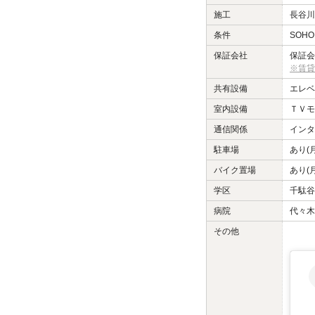
施工
長谷川
条件
SOHO
保証会社
保証会
※賃貸
共有設備
エレベ
室内設備
ＴＶモ
通信関係
インタ
駐車場
あり(
バイク置場
あり(
学区
千駄谷
病院
代々木
その他