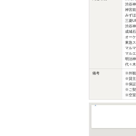
渋谷神
神宮前
みずほ
三菱U
渋谷神
成城石
オーケ
東急ス
マルマ
マルエ
明治神
代々木
備考
※外
※貸主
※保証
※ご契
※空室