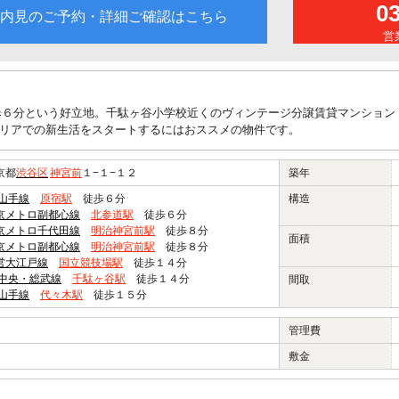
0
内見のご予約・詳細ご確認はこちら
営業
歩６分という好立地。千駄ヶ谷小学校近くのヴィンテージ分譲賃貸マンション
リアでの新生活をスタートするにはおススメの物件です。
京都
渋谷区
神宮前
１−１−１２
築年
R山手線
原宿駅
徒歩６分
構造
京メトロ副都心線
北参道駅
徒歩６分
京メトロ千代田線
明治神宮前駅
徒歩８分
面積
京メトロ副都心線
明治神宮前駅
徒歩８分
営大江戸線
国立競技場駅
徒歩１４分
R中央・総武線
千駄ヶ谷駅
徒歩１４分
間取
R山手線
代々木駅
徒歩１５分
管理費
敷金