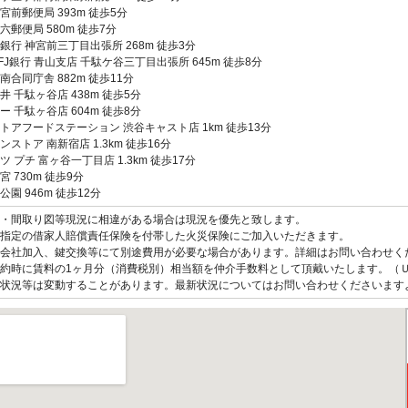
宮前郵便局 393m 徒歩5分
六郵便局 580m 徒歩7分
銀行 神宮前三丁目出張所 268m 徒歩3分
FJ銀行 青山支店 千駄ケ谷三丁目出張所 645m 徒歩8分
南合同庁舎 882m 徒歩11分
井 千駄ヶ谷店 438m 徒歩5分
ー 千駄ヶ谷店 604m 徒歩8分
トアフードステーション 渋谷キャスト店 1km 徒歩13分
ンストア 南新宿店 1.3km 徒歩16分
ツ プチ 富ヶ谷一丁目店 1.3km 徒歩17分
宮 730m 徒歩9分
公園 946m 徒歩12分
観・間取り図等現況に相違がある場合は現況を優先と致します。
指定の借家人賠償責任保険を付帯した火災保険にご加入いただきます。
会社加入、鍵交換等にて別途費用が必要な場合があります。詳細はお問い合わせく
約時に賃料の1ヶ月分（消費税別）相当額を仲介手数料として頂戴いたします。（
状況等は変動することがあります。最新状況についてはお問い合わせくださいます