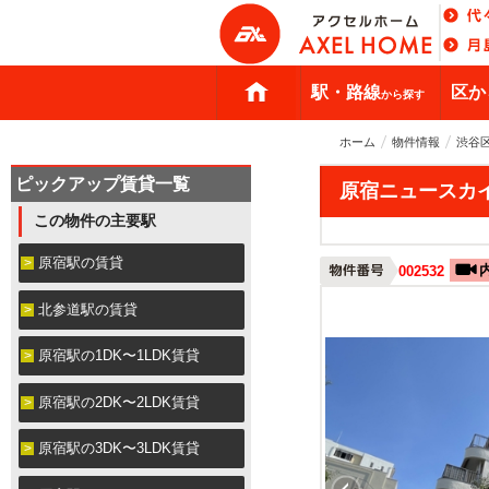
駅・路線
区か
から探す
ホーム
物件情報
渋谷
ピックアップ賃貸一覧
原宿ニュースカ
この物件の主要駅
原宿駅の賃貸
002532
北参道駅の賃貸
原宿駅の1DK〜1LDK賃貸
原宿駅の2DK〜2LDK賃貸
原宿駅の3DK〜3LDK賃貸