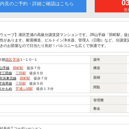
0
内見のご予約・詳細ご確認はこちら
営業
ウェーブ】港区芝浦の高級分譲賃貸マンションです。JR山手線「田町駅」徒歩
性があります。耐震構造、ビルトイン浄水器、管理人（日勤）など、分譲賃
きのお部屋なので日当たり良好！バルコニーも広くて快適です。
京都
港区
芝浦
１−１０−１
築年
R山手線
田町駅
徒歩７分
構造
営三田線
三田駅
徒歩５分
面積
R京浜東北線
田町駅
徒歩７分
営浅草線
三田駅
徒歩５分
間取
りかもめ
芝浦ふ頭駅
徒歩１３分
管理費
敷金
社長谷工コーポレーション