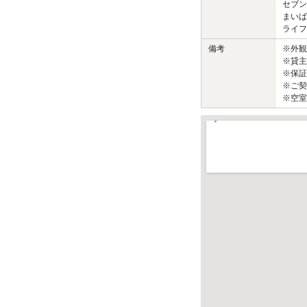
セブン
まいば
ライフ
備考
※外
※貸主
※保証
※ご契
※空室