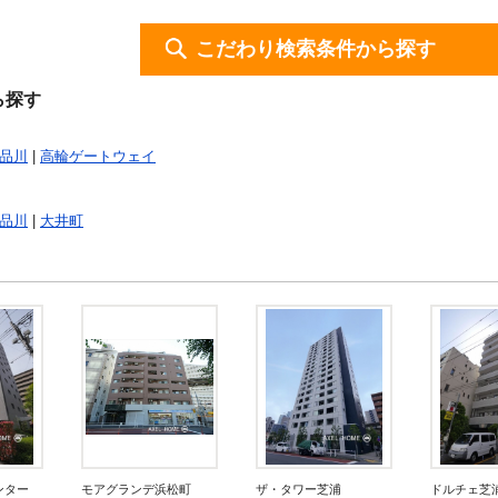
こだわり検索条件から探す
ら探す
品川
|
高輪ゲートウェイ
品川
|
大井町
ンター
モアグランデ浜松町
ザ・タワー芝浦
ドルチェ芝