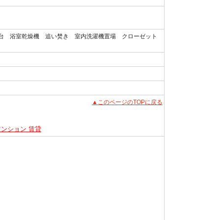
面台 浴室乾燥機 追い焚き 室内洗濯機置場 クローゼット
▲このページのTOPに戻る
マンション 賃貸