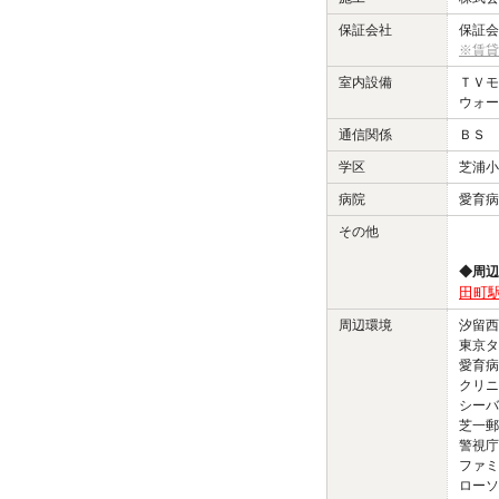
保証会社
保証会
※賃貸
室内設備
ＴＶ
ウォー
通信関係
ＢＳ 
学区
芝浦小
病院
愛育病
その他
◆周辺
田町駅
周辺環境
汐留西公
東京タワ
愛育病
クリニ
シーバ
芝一郵
警視庁
ファミ
ローソ