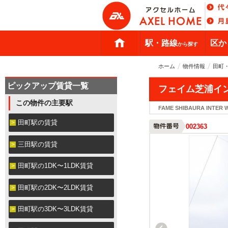
駅・路線
区か
から探す
ホーム
物件情報
田町
ピックアップ賃貸一覧
フェイム芝浦イ
この物件の主要駅
FAME SHIBAURA INTER 
田町駅の賃貸
002363
三田駅の賃貸
田町駅の1DK〜1LDK賃貸
田町駅の2DK〜2LDK賃貸
田町駅の3DK〜3LDK賃貸