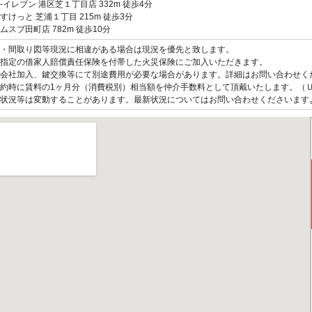
-イレブン 港区芝１丁目店 332m 徒歩4分
すけっと 芝浦１丁目 215m 徒歩3分
ムスブ田町店 782m 徒歩10分
観・間取り図等現況に相違がある場合は現況を優先と致します。
指定の借家人賠償責任保険を付帯した火災保険にご加入いただきます。
会社加入、鍵交換等にて別途費用が必要な場合があります。詳細はお問い合わせく
約時に賃料の1ヶ月分（消費税別）相当額を仲介手数料として頂戴いたします。（
状況等は変動することがあります。最新状況についてはお問い合わせくださいます