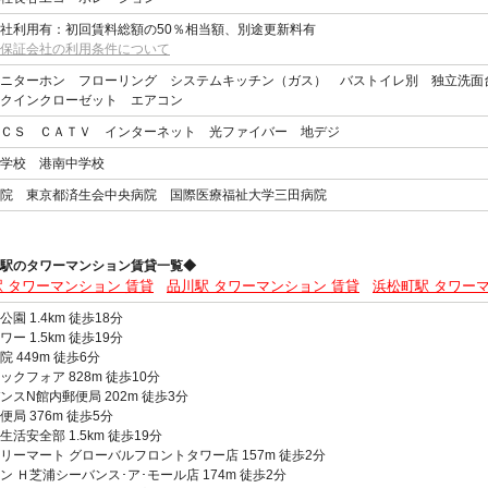
社利用有：初回賃料総額の50％相当額、別途更新料有
保証会社の利用条件について
モニターホン フローリング システムキッチン（ガス） バストイレ別 独立洗
クインクローゼット エアコン
ＣＳ ＣＡＴＶ インターネット 光ファイバー 地デジ
学校 港南中学校
院 東京都済生会中央病院 国際医療福祉大学三田病院
駅のタワーマンション賃貸一覧◆
 タワーマンション 賃貸
品川駅 タワーマンション 賃貸
浜松町駅 タワー
園 1.4km 徒歩18分
ー 1.5km 徒歩19分
院 449m 徒歩6分
ックフォア 828m 徒歩10分
ンスN館内郵便局 202m 徒歩3分
便局 376m 徒歩5分
生活安全部 1.5km 徒歩19分
リーマート グローバルフロントタワー店 157m 徒歩2分
ン Ｈ芝浦シーバンス･ア･モール店 174m 徒歩2分