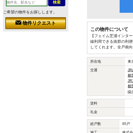
ご希望の物件をお探しします。
物件リクエスト
この物件について
【フェイム芝浦インター
線利用できる抜群の利便
してくれます。全戸南向
所在地
東
交通
J
都
J
都
ゆ
賃料
礼金
総戸数
85戸
施工
株式会